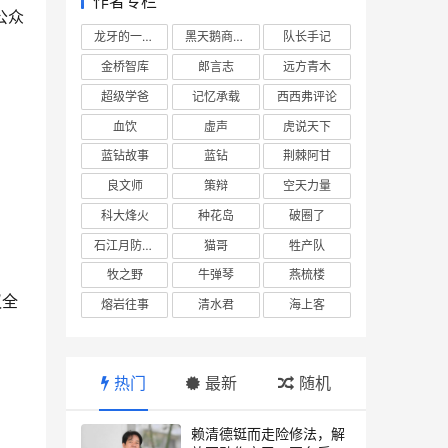
作者专栏
公众
龙牙的一座山
黑天鹅商业情报站
队长手记
金桥智库
郎言志
远方青木
超级学爸
记忆承载
西西弗评论
血饮
虚声
虎说天下
蓝钻故事
蓝钻
荆棘阿甘
良文师
策辩
空天力量
科大烽火
种花岛
破圈了
石江月防务观察
猫哥
牲产队
牧之野
牛弹琴
燕梳楼
议全
熔岩往事
清水君
海上客
热门
最新
随机
赖清德铤而走险修法，解