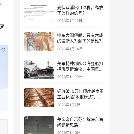
值
光伏取消出口退税，释放
了怎样的信号？
2026年1月12日
罗
中东大国伊朗，只有六成
的波斯人？剩下的是谁？
2026年1月14日
新
美军特种部队公海登船扣
押俄罗斯油轮，中国集装
箱武装船早有准备？
2026年1月10日
铜价破10万！印度越南重
工业化陷“地狱模式”：中
国当年抄底的历史红利，
2026年1月7日
再也复刻不了
美帝亲自示范：解决台海
问题新思路
2026年1月9日