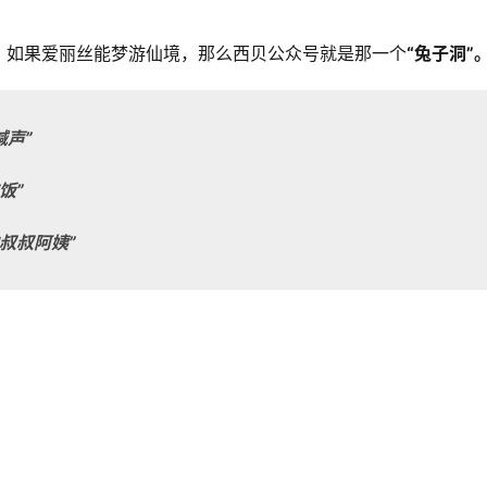
，如果爱丽丝能梦游仙境，那么西贝公众号就是那一个
“兔子洞”
喊声”
饭”
叔叔阿姨”