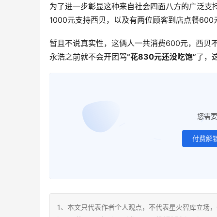
为了进一步彰显这种来自社会四面八方的广泛支
1000元支持西贝，以及有两位顾客到店点餐6
暂且不说真实性，这俩人一共消费600元，西贝
永浩之前就不会开团骂
“花830元还没吃饱”
了，
您需
付费解
1、本文只代表作者个人观点，不代表星火智库立场，