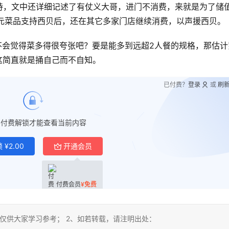
持，文中还详细记述了有仗义大哥，进门不消费，来就是为了储
00元菜品支持西贝后，还在其它多家门店继续消费，以声援西贝。
不会觉得菜多得很夸张吧？要是能多到远超2人餐的规格，那估计
这简直就是捅自己而不自知。
已付费？
登录
或
刷
要付费解锁才能查看当前内容
锁
¥
2.00
开通会员
付费会员
¥
免费
仅供大家学习参考； 2、如若转载，请注明出处：