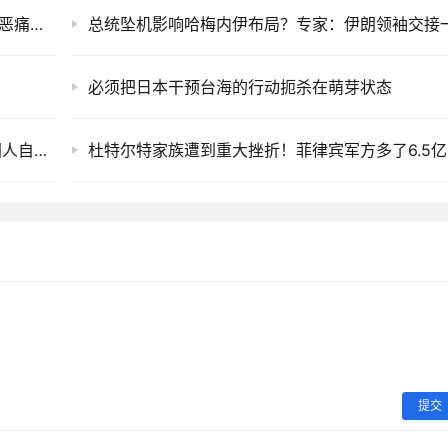
从“人变成鬼”到“鬼变成人”，我们为何对毒品深恶痛绝？
必须把日本干预台海的行动扼杀在萌芽状态
日本沙土操场被一些中国网友“吹上天”，但岛国人自己早就受够了
杜
提交