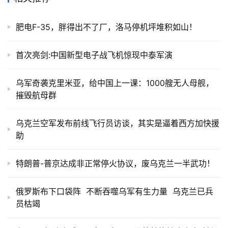
肥电F-35，胖得出不了厂，洛马停机坪堆积如山！
首次亮剑:中国新型电子战飞机惊现中泰军演
乌军奇袭克里米亚，给中国上一课：1000艘无人母舰，
摧毁航母群
乌克兰空军发布前线飞行员访谈，其实是逼着西方加快援
助
特朗普-普京达成非正常停火协议，废乌克兰一半武功！
俄罗斯布下口袋阵 不断吞噬乌军有生力量 乌克兰已兵
员枯竭