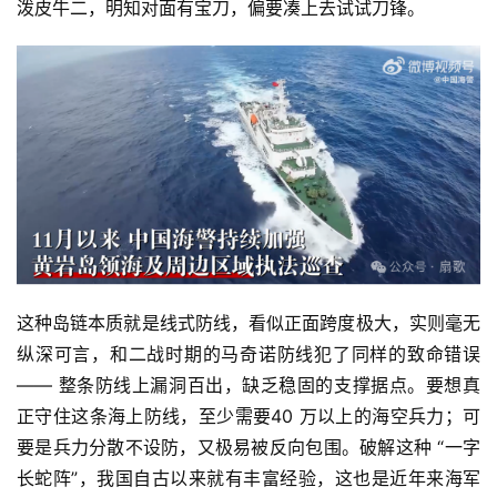
泼皮牛二，明知对面有宝刀，偏要凑上去试试刀锋。
这种岛链本质就是线式防线，看似正面跨度极大，实则毫无
纵深可言，和二战时期的马奇诺防线犯了同样的致命错误
—— 整条防线上漏洞百出，缺乏稳固的支撑据点。要想真
正守住这条海上防线，至少需要40 万以上的海空兵力；可
要是兵力分散不设防，又极易被反向包围。破解这种 “一字
长蛇阵”，我国自古以来就有丰富经验，这也是近年来海军