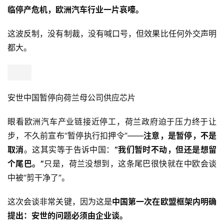
临停产危机，欧洲汽车行业一片哀嚎。
这波反制，没有制裁，没有喊口号，但效果比任何外交声明
都大。
安世中国暂停向荷兰母公司供应芯片
眼看欧洲汽车产业链接近停工，荷兰政府迫于压力终于让
步，不久前宣布“暂停执行扣押令”——
注意，是暂停，不是
取消
。这其实等于告诉中国：
“我们暂时不动，但还是想留
个尾巴。”
只是，荷兰没想到，这条尾巴很快就在中欧会谈
中被“剪干净了”。
这次会谈非常关键，因为这是
中国第一次在欧盟框架内明确
提出：安世的问题必须由企业谈。