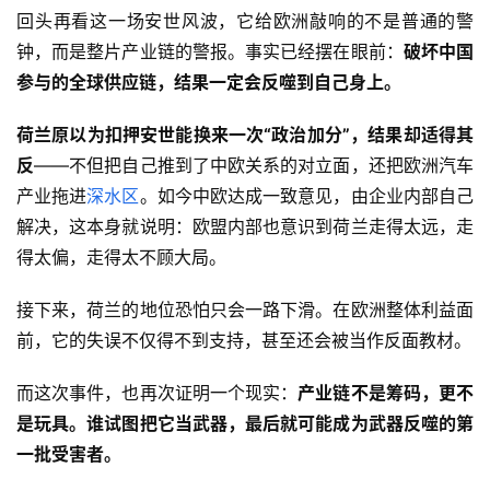
回头再看这一场安世风波，它给欧洲敲响的不是普通的警
钟，而是整片产业链的警报。事实已经摆在眼前：
破坏中国
参与的全球供应链，结果一定会反噬到自己身上。
荷兰原以为扣押安世能换来一次“政治加分”，结果却适得其
反
——不但把自己推到了中欧关系的对立面，还把欧洲汽车
产业拖进
深水区
。如今中欧达成一致意见，由企业内部自己
解决，这本身就说明：欧盟内部也意识到荷兰走得太远，走
得太偏，走得太不顾大局。
接下来，荷兰的地位恐怕只会一路下滑。在欧洲整体利益面
前，它的失误不仅得不到支持，甚至还会被当作反面教材。
而这次事件，也再次证明一个现实：
产业链不是筹码，更不
是玩具。谁试图把它当武器，最后就可能成为武器反噬的第
一批受害者。