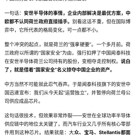
一句话：
安世半导体的事情，企业内部解决是最优方案，中
欧都不认同荷兰政府直接插手。
别看这话不重，但在国际博
弈中，它所代表的格局变化，可一点都不小。
整个冲突的起点，就是荷兰的“强拿硬要”。一个多月前。荷
兰政府以所谓的“国家安全”为由，强行扣押了中国闻泰科技
在安世半导体荷兰公司持有的股份，变相夺走控制权。
说白
了，就是借着“国家安全”名义掠夺中国企业的资产。
中方当然不可能就此忍气吞声。于是闻泰科技旗下的安世中
国迅速宣布：我们从今天起“运营独立”，并暂停向荷兰母公
司供应成品芯片。
这句话很技术，但效果非常炸裂——安世在全球功率半导体
供应链中的地位太关键了，而汽车行业又几乎所有核心零部
件用到这种芯片。结果就是：大
众、宝马、Stellantis都面