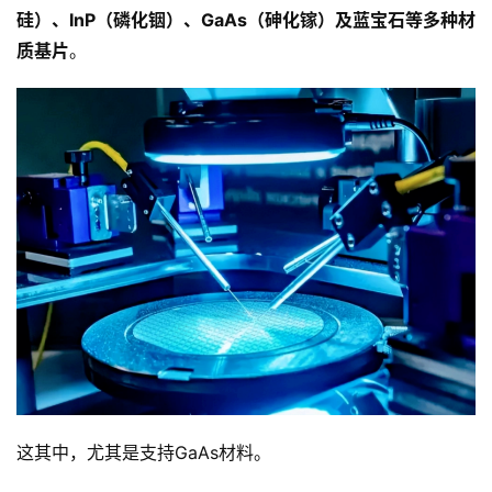
硅）、
InP（磷化铟）、GaAs（
砷化镓
）及蓝宝石等多种材
质基片
。
这其中，尤其是支持GaAs材料。