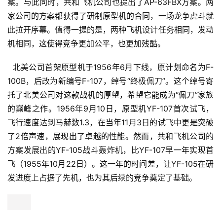
案。与此同时，共和飞机公司也提出了AP-63FBX方案。两
家公司的方案都获得了研制原型机的合同，一场龙争虎斗就
此拉开序幕。值得一提的是，两种飞机设计任务相同，发动
机相同，这使得竞争更加公平，也更加残酷。
  北美公司首架原型机于1956年6月下线，原计划命名为F-
100B，后改为新编号F-107，绰号“终极佩刀”。这个绰号寄
托了北美公司对这款战机的厚望，希望它能成为“佩刀”家族
的巅峰之作。1956年9月10日，原型机YF-107首次试飞，
飞行速度达到马赫数1.3，在当年11月3日的试飞中更是突破
了2倍声速，展现出了卓越的性能。然而，共和飞机公司的
方案发展出的YF-105战斗轰炸机，比YF-107早一年实现首
飞（1955年10月22日）。这一年的时间差，让YF-105在研
发进度上占据了先机，也为其后续的竞争奠定了基础。