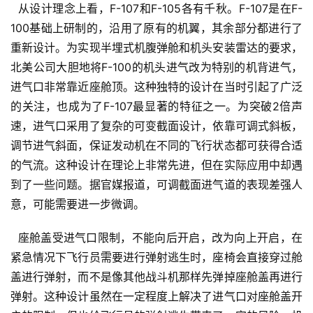
  从设计理念上看，F-107和F-105各有千秋。F-107是在F-
100基础上研制的，沿用了原有的机翼，其余部分都进行了
重新设计。为实现半埋式机腹弹舱和机头安装雷达的要求，
北美公司大胆地将F-100的机头进气改为特别的机背进气，
进气口非常靠近座舱顶。这种独特的设计在当时引起了广泛
的关注，也成为了F-107最显著的特征之一。为突破2倍声
速，进气口采用了复杂的可变截面设计，依靠可调式斜板，
调节进气斜面，保证发动机在不同的飞行状态都可获得合适
的气流。这种设计在理论上非常先进，但在实际应用中却遇
到了一些问题。据官媒报道，可调截面进气道的表现差强人
意，可能需要进一步微调。
  座舱盖受进气口限制，不能向后开启，改为向上开启，在
紧急情况下飞行员需要进行弹射逃生时，座椅会直接穿过舱
盖进行弹射，而不是像其他战斗机那样先弹掉座舱盖再进行
弹射。这种设计虽然在一定程度上解决了进气口对座舱盖开