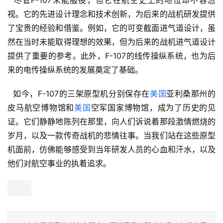
  尽管F-107未能服役，但它在航空史上的地位却不容忽
视。它的先进设计理念和技术创新，为后来的战机研发提供
了宝贵的经验和借鉴。例如，它的可变截面进气道设计，虽
然在当时未能取得理想的效果，但为后来的战机进气道设计
提供了重要的参考。此外，F-107的线传操纵系统，也为后
来的电传操纵系统的发展奠定了基础。
  如今，F-107的三架原型机分别保存在
美国
亚利桑那州的
皮马航空博物馆和
美国
空军国家博物馆，成为了历史的见
证。它们静静地陈列在那里，向人们诉说着那段激情燃烧的
岁月，以及一款传奇战机的悲情往事。当我们站在这些原型
机面前，仿佛能够感受到当年研发人员的心血和汗水，以及
他们对航空事业的执着追求。