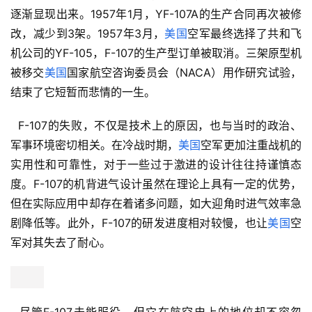
逐渐显现出来。1957年1月，YF-107A的生产合同再次被修
改，减少到3架。1957年3月，
美国
空军最终选择了共和飞
机公司的YF-105，F-107的生产型订单被取消。三架原型机
被移交
美国
国家航空咨询委员会（NACA）用作研究试验，
结束了它短暂而悲情的一生。
  F-107的失败，不仅是技术上的原因，也与当时的政治、
军事环境密切相关。在冷战时期，
美国
空军更加注重战机的
实用性和可靠性，对于一些过于激进的设计往往持谨慎态
度。F-107的机背进气设计虽然在理论上具有一定的优势，
但在实际应用中却存在着诸多问题，如大迎角时进气效率急
剧降低等。此外，F-107的研发进度相对较慢，也让
美国
空
军对其失去了耐心。