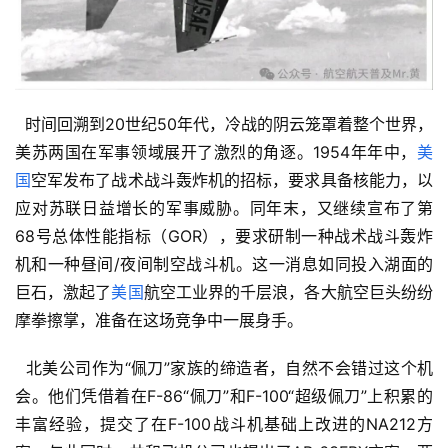
  时间回溯到20世纪50年代，冷战的阴云笼罩着整个世界，
美苏两国在军事领域展开了激烈的角逐。1954年年中，
美
国
空军发布了战术战斗轰炸机的招标，要求具备核能力，以
应对苏联日益增长的军事威胁。同年末，又继续宣布了第
68号总体性能指标（GOR），要求研制一种战术战斗轰炸
机和一种昼间/夜间制空战斗机。这一消息如同投入湖面的
巨石，激起了
美国
航空工业界的千层浪，各大航空巨头纷纷
摩拳擦掌，准备在这场竞争中一展身手。
  北美公司作为“佩刀”家族的缔造者，自然不会错过这个机
会。他们凭借着在F-86“佩刀”和F-100“超级佩刀”上积累的
丰富经验，提交了在F-100战斗机基础上改进的NA212方