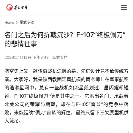
Home
军武专栏
名门之后为何折戟沉沙？F-107“终极佩刀”
的悲情往事
2026年1月12日 下午3:48
军武专栏
航空史上又一款传奇战机遗憾落幕，先进设计竟不敌传统方
案。大家好，我是陕西教固定翼航模的黄老师！在军事航空
的浩瀚星河中，总有一些战机如流星般划过，虽闪耀却短
暂，F-107“终极佩刀”便是其中之一。它系出名门，承载着
北美公司的荣耀与期望，却在与F-105“雷公”的竞争中落
败，未能延续“佩刀”家族的辉煌，最终只留下三架原型机供
人凭吊。