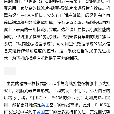
启的限制，但也给飞行员的弹射逃生带来了一定的风险。机
翼采用一套复杂的扰流片-缝翼-导流片来进行横向操纵。机
翼前缘与F-100A相似，安装有自适应缝翼，后缘则完全由
简单襟翼和开缝式襟翼组成，没有设置副翼，横向操纵由机
翼上下表面的一组扰流片完成。这种设计在提高机翼性能的
同时，也增加了操纵的复杂性。飞机安装有早期的线传操纵
系统—“纵向操纵增强系统”，可利用空气数据系统的输入信
息来进行俯仰角速度的控制。这一系统在当时属于先进技
术，为飞机的操纵性能提供了有力的保障。
  主要武器为一枚核武器，以半埋方式挂载在机腹中心线挂
架上。机腹武器布置形式，半埋式设计不彻底，也为自己的
后路添了堵。相比之下，F-105的弹舱设计更加成熟和实
用，能够更好地满足
美国
空军的作战需求。此外，F-105在
研发过程中得到了
美国
空军的更多支持和关注，其先期优势