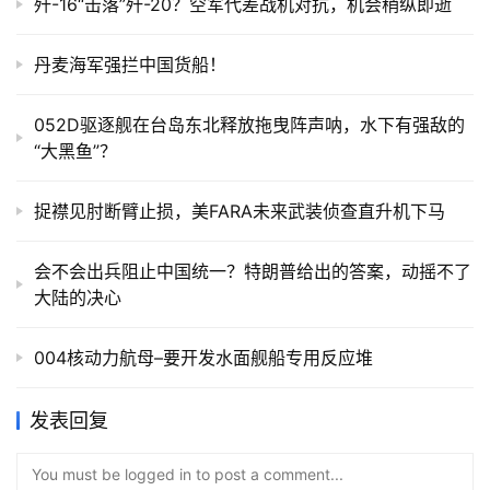
歼-16“击落”歼-20？空军代差战机对抗，机会稍纵即逝
丹麦海军强拦中国货船！
052D驱逐舰在台岛东北释放拖曳阵声呐，水下有强敌的
“大黑鱼”？
捉襟见肘断臂止损，美FARA未来武装侦查直升机下马
会不会出兵阻止中国统一？特朗普给出的答案，动摇不了
大陆的决心
004核动力航母–要开发水面舰船专用反应堆
发表回复
You must be logged in to post a comment...