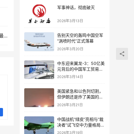
军事神话，彻底破灭
2026年3月13日
告别天空的轰鸣中国空军
扶不起的阿斗！网传东大欲从俄购买20架加油机，最后因俄交不出货而取消
“涡喷时代”正式落幕
2026年3月20日
中东迎来翼龙-3：50亿美
元背后的中国军工贸易智
慧
2026年3月14日
美国紧急和以色列切割，
但伊朗还是炸了美国的油
气设施
2026年3月21日
中国战机“绿皮”亮相与“裁
决者”试飞空中力量格局正
在重塑
2026年3月19日