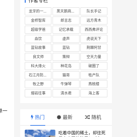
作者专栏
龙牙的一座山
黑天鹅商业情报站
队长手记
金桥智库
郎言志
远方青木
超级学爸
记忆承载
西西弗评论
血饮
虚声
虎说天下
蓝钻故事
蓝钻
荆棘阿甘
良文师
策辩
空天力量
科大烽火
种花岛
破圈了
石江月防务观察
猫哥
牲产队
牧之野
牛弹琴
燕梳楼
熔岩往事
清水君
海上客
单一
热门
最新
随机
吃着中国的稀土，却往死