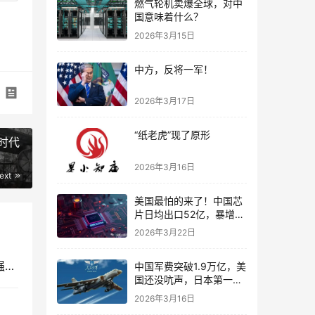
燃气轮机卖爆全球，对中
国意味着什么？
2026年3月15日
中方，反将一军！
2026年3月17日
“纸老虎”现了原形
时代
2026年3月16日
ext
美国最怕的来了！中国芯
片日均出口52亿，暴增近
70%，根本防不住
2026年3月22日
沈飞首席一锤定音：歼-35超越F-35，成为全球最强五代隐身机
中国军费突破1.9万亿，美
国还没吭声，日本第一个
跳了出来
2026年3月16日