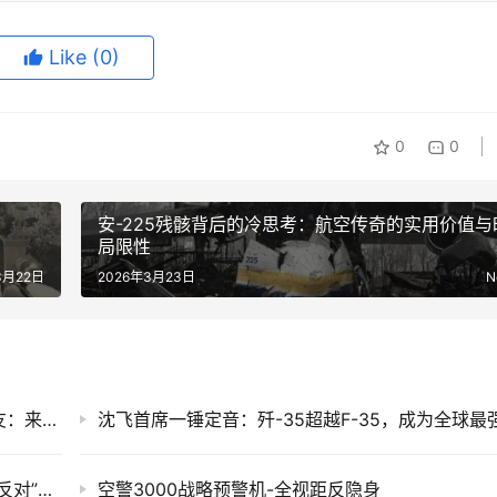
Like
(0)
0
0
军
安-225残骸背后的冷思考：航空传奇的实用价值与
局限性
3月22日
2026年3月23日
N
阅兵后遗症来了，外媒酸中国装备没实战？网友：来真的你又不乐意
今年香会，国防大学代表团团长“三个坚持三个反对”说明了什么？
空警3000战略预警机-全视距反隐身