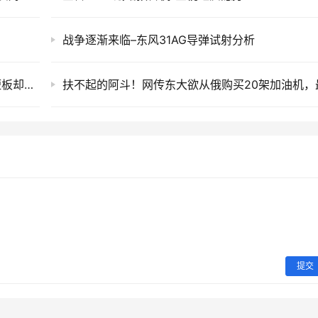
战争逐渐来临–东风31AG导弹试射分析
台军勾连以色列，秘密建设“台湾之盾”！最大短板却根本无解
提交