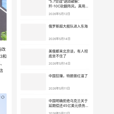
“5.7空战”谜团破解：
歼-10C砍翻阵风，真用了
“A射B导”吗？
2026年5月12日
俄罗斯超大舰队进入东海
2026年5月14日
购改
美俄都来北京谈，有人彻
底坐不住了
3和
短、
2026年5月14日
信
中国狂赚，特朗普红温了
、
2026年5月11日
新
中国明确拒绝乌克兰关于
延期偿还45亿美元债务的
请求！
2026年5月11日