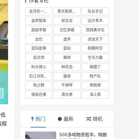
作者专栏
龙牙的一座山
黑天鹅商业情报站
队长手记
金桥智库
郎言志
远方青木
超级学爸
记忆承载
西西弗评论
血饮
虚声
虎说天下
蓝钻故事
蓝钻
荆棘阿甘
良文师
策辩
空天力量
科大烽火
种花岛
破圈了
石江月防务观察
猫哥
牲产队
牧之野
牛弹琴
燕梳楼
熔岩往事
清水君
海上客
中低
热门
最新
随机
远程
500多吨物资抵华，特朗