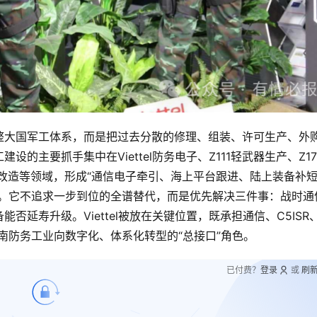
整大国军工体系，而是把过去分散的修理、组装、许可生产、外
的主要抓手集中在Viettel防务电子、Z111轻武器生产、Z17
辆改造等领域，形成“通信电子牵引、海上平台跟进、陆上装备补
南。它不追求一步到位的全谱替代，而是优先解决三件事：战时通
延寿升级。Viettel被放在关键位置，既承担通信、C5ISR
南防务工业向数字化、体系化转型的“总接口”角色。
已付费？
登录
或
刷