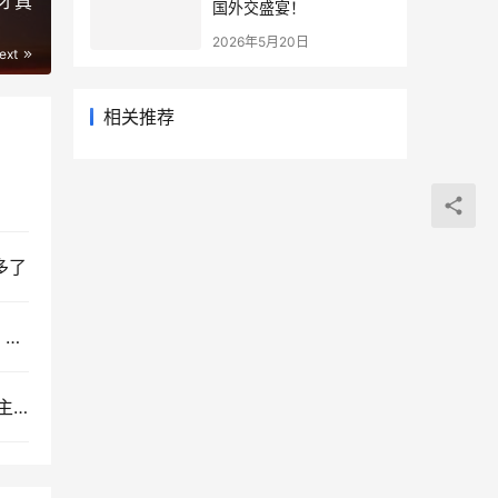
才真
国外交盛宴！
2026年5月20日
ext
相关推荐
多了
东风-51打遍全球无死角！有卫星导航就能精确命中 射程18000公里
新型空降战车新突破！和99A同款技术加持，GL-6主动防御系统助力相当抢眼