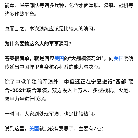
箭军、岸基部队等诸多兵种，包含水面军舰、潜艇、战机等
诸多作战平台。
总而言之，本次演练应该是比较大的演习。
为什么要搞这么大的军事演习？
答案很简单，就是回应
美国
的“大规模演习21”
，向
美国
明确
传递出中国捍卫自身核心利益的能力与决心。
除了中俄单独的军演外，
中俄还正在宁夏进行“西部.联
合-2021”联合军演，
双方投入上万人、多型战机、火炮、
装甲力量进行联演。
一时间，大家到处玩军演，也是比较热闹。
说到这里，
美国
就比较有意思了，主要有2点：