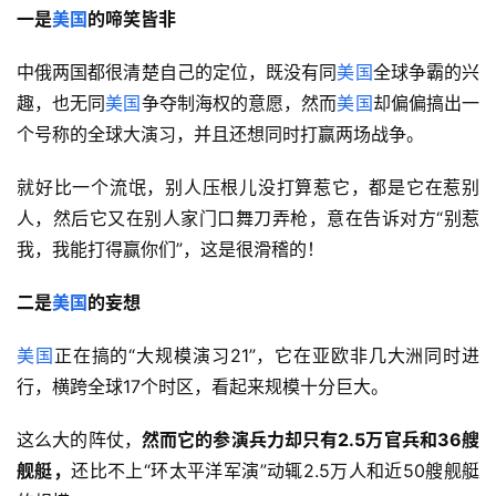
一是
美国
的啼笑皆非
中俄两国都很清楚自己的定位，既没有同
美国
全球争霸的兴
趣，也无同
美国
争夺制海权的意愿，然而
美国
却偏偏搞出一
个号称的全球大演习，并且还想同时打赢两场战争。
就好比一个流氓，别人压根儿没打算惹它，都是它在惹别
人，然后它又在别人家门口舞刀弄枪，意在告诉对方“别惹
我，我能打得赢你们”，这是很滑稽的！
二是
美国
的妄想
美国
正在搞的“大规模演习21”，它在亚欧非几大洲同时进
行，横跨全球17个时区，看起来规模十分巨大。
这么大的阵仗，
然而它的参演兵力却只有2.5万官兵和36艘
舰艇，
还比不上“环太平洋军演”动辄2.5万人和近50艘舰艇