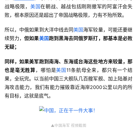
战略极限，
美国
在朝战、越战包括刚刚撤军的阿富汗会失
败，根本原因还是超出了帝国战略极限，力有不殆所致。
所以，中俄如果到大洋中线去同
美国
海军较量，可能还要继
续努力，
但如果
美国
跑到黑海去同俄罗斯打，那基本是必败
无疑；
同样，如果美军跑到南海、东海或台海这些地方来较量，那
也是毫无胜算
，哪怕是
美国
11条航母全来，都只有一个结
果，全玩完。以当前中国三大舰队几百艘军舰、加上陆基对
海攻击能力，我们有能力摧毁靠近海岸2000公里以内的所
有目标，这就是底气。
▲中国海军 视频
截图