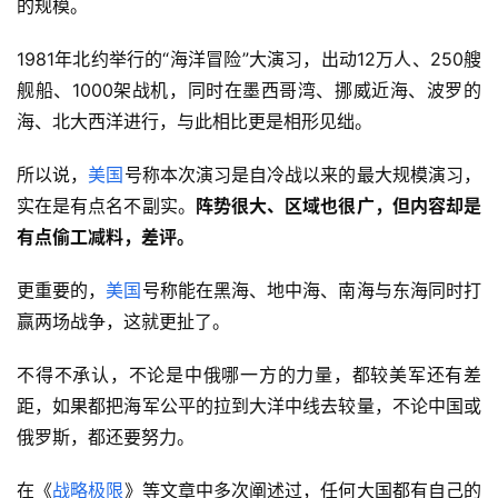
的规模。
1981年北约举行的“海洋冒险”大演习，出动12万人、250艘
舰船、1000架战机，同时在墨西哥湾、挪威近海、波罗的
海、北大西洋进行，与此相比更是相形见绌。
所以说，
美国
号称本次演习是自冷战以来的最大规模演习，
实在是有点名不副实。
阵势很大、区域也很广，但内容却是
有点偷工减料，差评。
更重要的，
美国
号称能在黑海、地中海、南海与东海同时打
赢两场战争，这就更扯了。
不得不承认，不论是中俄哪一方的力量，都较美军还有差
距，如果都把海军公平的拉到大洋中线去较量，不论中国或
俄罗斯，都还要努力。
在《
战略极限
》等文章中多次阐述过，任何大国都有自己的