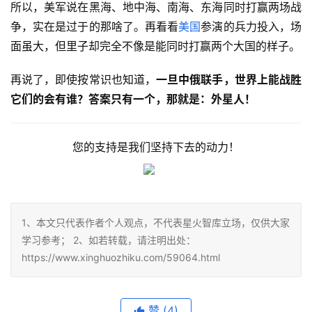
所以，美军说在黑海、地中海、南海、东海同时打赢两场战
争，实在是过于的那啥了。再看看
美国
参演的兵力投入，场
面虽大，但里子却完全不像是能同时打赢两个大国的样子。
再说了，即使按常识也知道，
一旦中俄联手，世界上能战胜
它们的会有谁？答案只有一个，那就是：外星人！
您的支持是我们坚持下去的动力！
1、本文只代表作者个人观点，不代表星火智库立场，仅供大家
学习参考； 2、如若转载，请注明出处：
https://www.xinghuozhiku.com/59064.html
赞
(4)