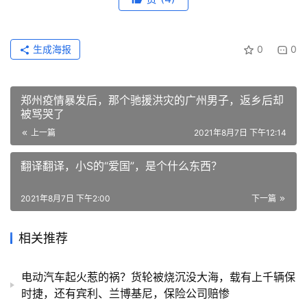
生成海报
0
0
郑州疫情暴发后，那个驰援洪灾的广州男子，返乡后却
被骂哭了
上一篇
2021年8月7日 下午12:14
翻译翻译，小S的“爱国”，是个什么东西？
2021年8月7日 下午2:00
下一篇
相关推荐
电动汽车起火惹的祸？货轮被烧沉没大海，载有上千辆保
时捷，还有宾利、兰博基尼，保险公司赔惨