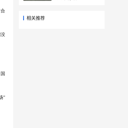
求合
相关推荐
期没
中国
场”