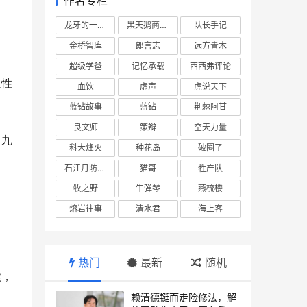
作者专栏
龙牙的一座山
黑天鹅商业情报站
队长手记
金桥智库
郎言志
远方青木
超级学爸
记忆承载
西西弗评论
段性
血饮
虚声
虎说天下
蓝钻故事
蓝钻
荆棘阿甘
良文师
策辩
空天力量
了九
科大烽火
种花岛
破圈了
石江月防务观察
猫哥
牲产队
牧之野
牛弹琴
燕梳楼
熔岩往事
清水君
海上客
热门
最新
随机
候，
赖清德铤而走险修法，解