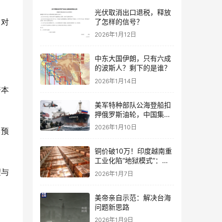
光伏取消出口退税，释放
了怎样的信号？
烈对
2026年1月12日
中东大国伊朗，只有六成
的波斯人？剩下的是谁？
2026年1月14日
资本
美军特种部队公海登船扣
押俄罗斯油轮，中国集装
箱武装船早有准备？
2026年1月10日
本预
铜价破10万！印度越南重
工业化陷“地狱模式”：中
国当年抄底的历史红利，
望与
2026年1月7日
再也复刻不了
美帝亲自示范：解决台海
问题新思路
2026年1月9日