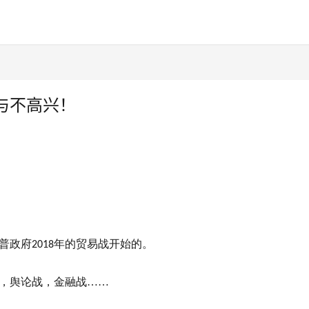
与不高兴！
普政府
年的贸易战开始的。
2018
，舆论战，金融战……