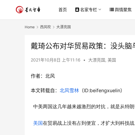
首页
名家专栏
舆情聚焦
Home
西风吹
大漂亮国
戴琦公布对华贸易政策：没头脑
2021年10月8日 上午11:16
•
大漂亮国
,
美国
作者：北风
本文转载自：
北风雪林
（ID:beifengxuelin）
中美两国这几年越来越激烈的对抗，就是从特朗
美国
在贸易战上没有占到便宜，才扩大到科技战