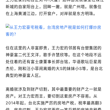
新城的自家阳台上，回眸一撇，就是广州塔。就像住
在上海黄浦江边，打开窗户，对岸就是东方明珠。
住在这里的人非富即贵，王力宏的邻居有台塑集团的
神豪富二代王文洋，歌手许慧欣等。在这个地段不远
处住着的还有富士康董事长郭台铭，华语歌坛巨星周
杰伦，刚和汪小菲闹离婚的大S的妹妹小S等，是台北
典型的神豪富人区。
离婚就涉及到财产切割，其中最重要的财产之一就是
房产。对王力宏而言，要切割这套房产不容易。从
2014年起，台北实施严厉的房地产税，税率最高翻3
倍。房产切割，王力宏将面临一笔巨额的房地产税费