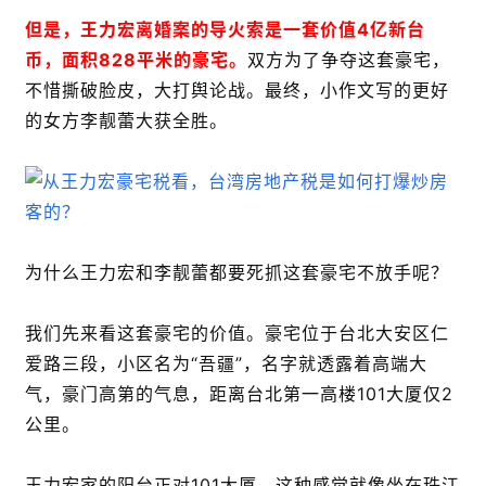
但是，王力宏离婚案的导火索是一套价值4亿新台
币，面积828平米的豪宅。
双方为了争夺这套豪宅，
不惜撕破脸皮，大打舆论战。最终，小作文写的更好
的女方李靓蕾大获全胜。
为什么王力宏和李靓蕾都要死抓这套豪宅不放手呢？
我们先来看这套豪宅的价值。豪宅位于台北大安区仁
爱路三段，小区名为“吾疆”，名字就透露着高端大
气，豪门高第的气息，距离台北第一高楼101大厦仅2
公里。
王力宏家的阳台正对101大厦，这种感觉就像坐在珠江