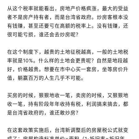
从这个税率就能看出，房地产价格疯涨，最大的受益
者不是房产持有者，而是台湾省政府。炒房客根本没
有钱赚，甚至还要亏在高额的税率上。没有钱赚，还
很可能亏损，谁还会去炒房呢？
在这个制度下，越贵的土地征税越高，一般的土地税
率就是10%。什么样的土地会更贵呢？自然是地段越
好，价格越贵。想要在市中心买一套房，坐等房价升
值，躺赢百万的人生几乎不可能。
买房的时候，狠狠地收一笔，卖房的时候，又狠狠地
收一笔，持有阶段年年收持有税，利润搞来搞去，都
是台湾省政府的，谁还敢炒房？
在这套政策实施后，台湾新调整后的房屋税公式就变
成了：房屋构造标准单价×面积（1-折旧率×折旧年