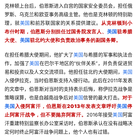
克林顿上台后，伯恩斯进入白宫的国家安全委员会，担任俄
罗斯、乌克兰和欧亚事务高级主管。他也是克林顿的特别助
理，就
美国
和前苏联国家的关系提供建议。
从克林顿到小
布什时期，伯恩斯分别担任过国务院发言人、
美国
驻希腊
大使、
美国
驻北约大使和负责政治事务的副国务卿。
在担任希腊大使期间，他扩大了
美国
与希腊的军事和执法合
作，加强了
美国
在巴尔干地区的“伙伴关系”，并负责促进贸
易和投资以及人文交流项目。他担任驻北约大使期间，
美国
入侵伊拉克，当时伯恩斯支持入侵行动。此后在2011年发表
的文章中，伯恩斯对当时的支持表示后悔，称伊拉克战争是
策略误算，也是自越南战争后对
美国
信誉的最大打击。
对于
美国
入侵阿富汗，伯恩斯在2013年发表文章呼吁
美国
停
止阿富汗战争，但不要抛弃阿富汗。
2016年接受
美国
阿富
汗重建特别监察长办公室采访时，伯恩斯承认在没有战略决
定何时终止阿富汗战争问题上，他个人也有过错。