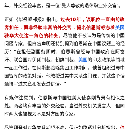
年，外交经验丰富，是一位“受人尊敬的退休职业外交官”。
正如《华盛顿邮报》指出，
过去10年，该职位一直由前政
客担任，而非经验丰富的外交官，提名伯恩斯标志着
美国
驻华大使这一角色的转变。
尽管他不被认为是传统的中国
问题专家，但白宫声明还特别提到伯恩斯在中国议题上的经
历：“在担任副国务卿时，伯恩斯曾经与中国政府在阿富
汗、联合国对伊朗制裁、朝鲜制裁、
美国
的印太政策等领域
一起工作过。在阿斯彭战略集团工作期间，他曾组织过与中
国智库的政策对话。他教授过美中关系这门课，并就这个话
题撰写过文章和发表过讲话。”
有媒体注意到，伯恩斯与中国驻美大使秦刚背景有相似之
处。两者均有丰富的外交经验，当过外交机关发言人，但同
时两人也被视为不是对方国的专家。
尽管拜登对对华关系期望不高，但正如路透社分析指出，
伯