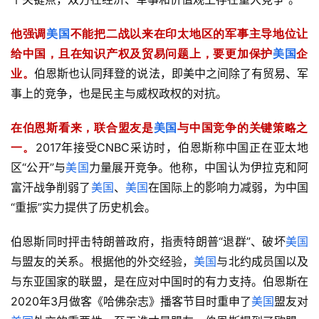
他强调
美国
不能把二战以来在印太地区的军事主导地位让
给中国，且在知识产权及贸易问题上，要更加保护
美国
企
业。
伯恩斯也认同拜登的说法，即美中之间除了有贸易、军
事上的竞争，也是民主与威权政权的对抗。
在伯恩斯看来，联合盟友是
美国
与中国竞争的关键策略之
一。
2017年接受CNBC采访时，伯恩斯称中国正在亚太地
区“公开”与
美国
力量展开竞争。他称，中国认为伊拉克和阿
富汗战争削弱了
美国
、
美国
在国际上的影响力减弱，为中国
“重振”实力提供了历史机会。
伯恩斯同时抨击特朗普政府，指责特朗普“退群”、破坏
美国
与盟友的关系。根据他的外交经验，
美国
与北约成员国以及
与东亚国家的联盟，是在应对中国时的有力支持。伯恩斯在
2020年3月做客《哈佛杂志》播客节目时重申了
美国
盟友对