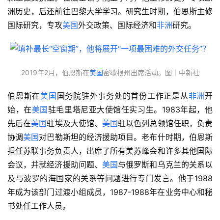
洲历史，后还前往巴黎大学学习。研究生时期，伯恩斯主修
国际研究，专攻
美国
外交政策、国际经济和
非洲
研究。
2019年2月，伯恩斯在
美国
密歇根州出席活动。图｜中新社
伯恩斯在
美国
国务院驻外事务处的首份工作正是从
非洲
开
始，在
美国
驻毛里塔尼亚大使馆任实习生。1983年起，他
先后在
美国
驻埃及大使馆、
美国
驻以色列总领馆任职，负责
协调
美国
对巴勒斯坦的经济援助项目。老布什时期，伯恩斯
担任苏联事务负责人，出席了所有美苏峰会和许多其他国际
会议，并就经济援助问题、
美国
与俄罗斯和乌克兰的关系以
及与波罗的海国家的关系等问题进行专门发言。他于1988
年成为该部门过渡小组成员，1987-1988年在业务中心和秘
书处任工作人员。