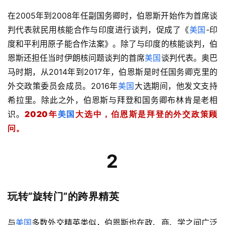
在2005年到2008年任副国务卿时，伯恩斯开始作为首席谈
判代表就民用核能合作与印度进行谈判，促成了《
美国
-印
度和平利用原子能合作法案》。除了与印度的核能谈判，伯
恩斯还担任当时伊朗核问题谈判的首席
美国
谈判代表。奥巴
马时期，从2014年到2017年，伯恩斯是时任国务卿克里的
外交政策委员会成员。2016年
美国
大选期间，他发文支持
希拉里。除此之外，伯恩斯与拜登和国务卿布林肯是老相
识。
2020年
美国
大选中，伯恩斯是拜登的外交政策顾
问。
2
玩转“旋转门”的跨界精英
与
美国
多数外交精英类似，伯恩斯也在政、商、学之间广泛