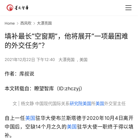
Home
西风吹
大漂亮国
填补最长“空窗期”，他将展开“一项最困难
的外交任务”？
2021年12月22日 下午12:40
大漂亮国
,
美国
作者：库叔说
本文转载自：瞭望智库（ID:zhczyj）
文 | 杨文静 中国现代国际关系
研究院
美国
所
美国
外交室主任
自上一任
美国
驻华大使布兰斯塔德于2020年10月4日离开
中国后，空缺14个月之久的
美国
驻华大使一职终于得以填
补。