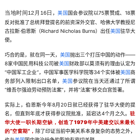
当地时间12月16日
，
美国
国会参议院以75票赞成、18票
反对批准了总统拜登提名的前资深外交官、哈佛大学教授尼
古拉斯·伯恩斯（Richard Nicholas Burns）出任
美国
驻华大
使。
巧合的是，就在同一天，
美国
抛出三个打压中国的动作——
8家中国民用科技公司被
美国
财政部以莫须有的理由认定为
“中国军工企业”，中国军事医学科学院等34个实体被
美国
商
务部列入限制出口名单，
美国
参议院在当天还通过了所谓
“维吾尔强迫劳动预防法案”，并将“法案”移交白宫签署。
实际上，伯恩斯今年8月20日就已经获得了驻华大使的提
名，但直到年底才获得参议院批准，延宕达4个月之久。
驻
华大使一职长期空缺，创造了1979年中美建交以来最长
的“空窗期”，
除了印证当前中美关系本身复杂的态势之外，
也与
美国
国内政治纷争的影响有密切关联。