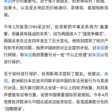
美国
外交的重要性。至于谁才是盟友，伯恩斯提到了欧盟、
加拿大，以及亚太地区的日韩澳印、菲律宾、泰国和新加
坡。
今年2月接受CNN采访时，伯恩斯把中美关系称为“最重
要，但最具有挑战的关系”，因为两国进入了“强竞争模式”，
两国关系在过去四年发生了巨大变化。他特别提到了知识产
权和专利权问题，指责中国政府对企业提供补贴、对
美国
进
行倾销，称
美国
政府需要针对一些“不公正待遇”对
美国
公司
进行保护。
至于如何进行保护，伯恩斯再次提到了盟友。他建议，
美
国
、欧洲和日本应该共同联手就中国的非法贸易行为与其进
行对话，因为美日欧共占全球一半以上的经济体量，共同发
声便能有足够分量，促使中国尊重国际贸易规则。今年4月
他曾批评欧洲与中国达成双边投资协定，是造成美欧分化的
“战略错误”。