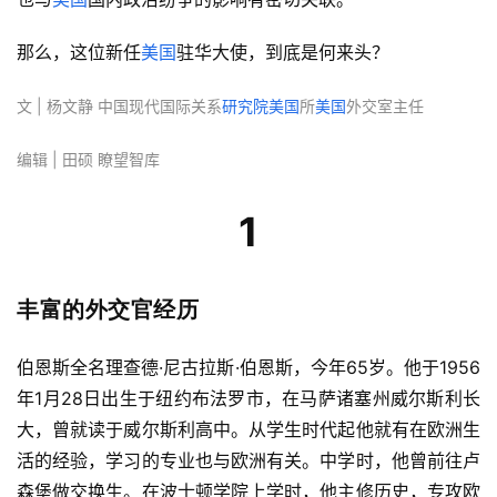
那么，这位新任
美国
驻华大使，到底是何来头？
文 | 杨文静 中国现代国际关系
研究院
美国
所
美国
外交室主任
编辑 | 田硕 瞭望智库
1
丰富的外交官经历
伯恩斯全名理查德·尼古拉斯·伯恩斯，今年65岁。他于1956
年1月28日出生于纽约布法罗市，在马萨诸塞州威尔斯利长
大，曾就读于威尔斯利高中。从学生时代起他就有在欧洲生
活的经验，学习的专业也与欧洲有关。中学时，他曾前往卢
森堡做交换生。在波士顿学院上学时，他主修历史，专攻欧