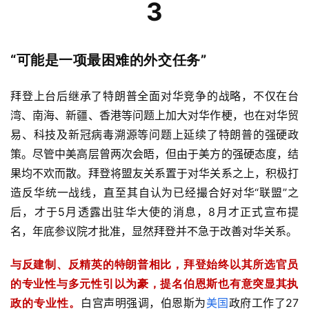
3
“可能是一项最困难的外交任务”
拜登上台后继承了特朗普全面对华竞争的战略，不仅在台
湾、南海、新疆、香港等问题上加大对华作梗，也在对华贸
易、科技及新冠病毒溯源等问题上延续了特朗普的强硬政
策。尽管中美高层曾两次会晤，但由于美方的强硬态度，结
果均不欢而散。拜登将盟友关系置于对华关系之上，积极打
造反华统一战线，直至其自认为已经撮合好对华“联盟”之
后，才于5月透露出驻华大使的消息，8月才正式宣布提
名，年底参议院才批准，显然拜登并不急于改善对华关系。
与反建制、反精英的特朗普相比，拜登始终以其所选官员
的专业性与多元性引以为豪，提名伯恩斯也有意突显其执
政的专业性。
白宫声明强调，伯恩斯为
美国
政府工作了27