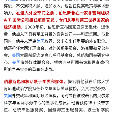
穿梭，不仅累积人脉、增加收入，也旨在提高政策与学术影
响力。
在进入外交部门之前，伯恩斯曾在一家非营利组织
A.T.国际公司担任项目官员，专门从事对第三世界国家的
经济援助。
2008年初，伯恩斯宣布因家庭原因退休。退休
后，他加入了具有军工背景的咨询公司——科恩集团。与此
同时，他并未远离
美国
政界，又多次出任重要的外交职位。
他还担任大西洋理事会、对外关系委员会、洛克菲勒兄弟基
金、
美国
大屠杀纪念馆良心呼吁基金会、总统和国会研究中
心、
美国
海外媒体联合会、根纳迪乌斯图书馆和理查德·伦
斯伯里基金会的董事会成员。
伯恩斯也积极活跃于学界和媒体。
提名前他就在哈佛大学
肯尼迪政治学院担任外交与国际关系教授，负责讲授外交、
美国
外交政策和国际政治课程，同时兼任该校著名的贝尔弗
科学与国际事务中心的董事会成员。他曾获得15个荣誉学
位、总统杰出服务奖、国务卿杰出服务奖、波士顿学院