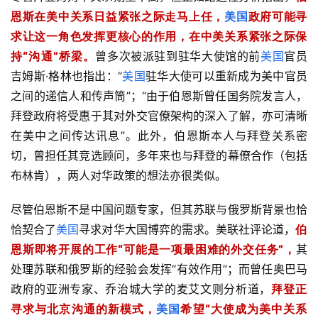
恩斯在美中关系日益紧张之际走马上任，
美国
政府可能寻
求让这一角色发挥更核心的作用，在中美关系紧张之际保
持“沟通”桥梁。
曾多次被派驻到驻华大使馆的前
美国
官员
吉姆斯·格林也指出：“
美国
驻华大使可以重新成为美中官员
之间的递信人和传声筒”；“由于伯恩斯曾任国务院发言人，
拜登政府将受惠于其对外交官僚架构的深入了解，亦可清晰
在美中之间传达讯息”。此外，伯恩斯本人与拜登关系密
切，曾担任其竞选顾问，多年来也与拜登的幕僚合作（包括
布林肯），两人对华政策的想法亦很类似。
尽管伯恩斯不是中国问题专家，但其苏联与俄罗斯背景也恰
恰契合了
美国
寻求对华大国博弈的需求。美联社评论道，
伯
恩斯即将开展的工作“可能是一项最困难的外交任务”，
其
处理苏联和俄罗斯的经验会发挥“有效作用”；而曾任奥巴马
政府的亚洲专家、乔治城大学的麦艾文则分析道，
拜登正
寻求与北京沟通的新模式，
美国
希望“大使成为美中关系