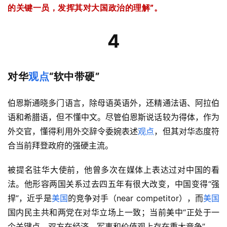
的关键一员，发挥其对大国政治的理解”。
4
对华
观点
“软中带硬”
伯恩斯通晓多门语言，除母语英语外，还精通法语、阿拉伯
语和希腊语，但不懂中文。尽管伯恩斯说话较为得体，作为
外交官，懂得利用外交辞令委婉表述
观点
，但其对华态度符
合当前拜登政府的强硬主流。
被提名驻华大使前，他曾多次在媒体上表达过对中国的看
法。他形容两国关系过去四五年有很大改变，中国变得“强
捍”，近乎是
美国
的竞争对手（near competitor），而
美国
国内民主共和两党在对华立场上一致；当前美中“正处于一
个关键点，双方在经济、军事和价值观上存在重大竞争”。