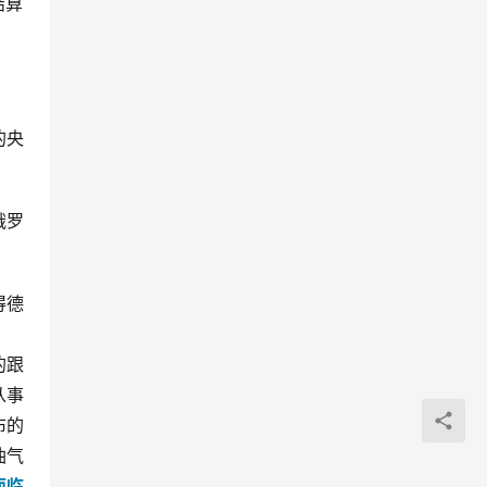
结算
的央
俄罗
得德
的跟
从事
布的
油气
面临