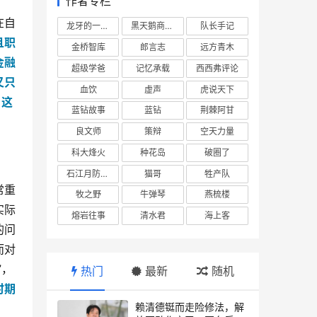
作者专栏
在自
龙牙的一座山
黑天鹅商业情报站
队长手记
且职
金桥智库
郎言志
远方青木
金融
超级学爸
记忆承载
西西弗评论
又只
血饮
虚声
虎说天下
。这
蓝钻故事
蓝钻
荆棘阿甘
良文师
策辩
空天力量
科大烽火
种花岛
破圈了
石江月防务观察
猫哥
牲产队
常重
牧之野
牛弹琴
燕梳楼
实际
熔岩往事
清水君
海上客
的问
而对
”，
热门
最新
随机
时期
赖清德铤而走险修法，解