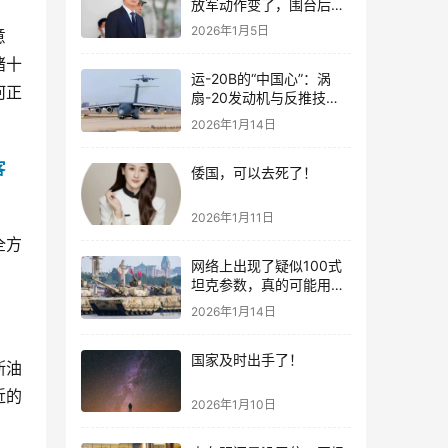
放军动作变了，围台后的
“真正杀招”曝光
2026年1月5日
意
绪十
运-20B的“中国心”：涡
何正
扇-20发动机与反推技术
大突破！
2026年1月14日
客
倭国，可以去死了！
2026年1月11日
全方
网络上出现了疑似100式
坦克参数，真的可能用了
钛合金装甲！
2026年1月14日
国家及时出手了！
斯油
近的
2026年1月10日