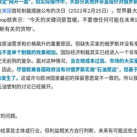
定“网开一面”，但实际操作中，大部分其他并非直接针对俄罗
世界最
在
美国
首轮制裁措施公布的次日（2022年2月25日），
e Stoop就表示：“今天的关键词是暂缓，不要做任何可能在未来
斯有关的货物”。
致原油需求和价格飙升的重要原因，但缺失买家的俄罗斯并没有
远不是单个制裁的效果相加。
国际经济制裁其实已经进入一个非
史无前例的复杂。面对这种情况，
当合规成本过高、市场的大买
。
因此，
尽管欧美各国政府没有对俄罗斯实施“石油禁运”，但基
的发生了。
这或许与欧洲国家最初的保留意愿是不一致的。所以
石油管制的讨论已经展开。
”的问题。
加给某些主体或行业，但利益相关方自行判断，未来有可能这些