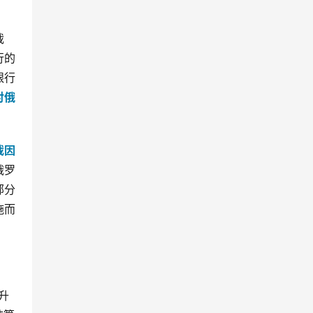
裁
行的
银行
对俄
裁因
俄罗
部分
施而
升