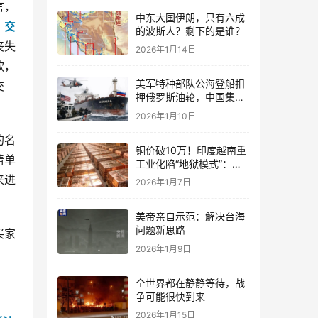
言，
中东大国伊朗，只有六成
、交
的波斯人？剩下的是谁？
丧失
2026年1月14日
款，
美军特种部队公海登船扣
交
押俄罗斯油轮，中国集装
箱武装船早有准备？
2026年1月10日
的名
铜价破10万！印度越南重
清单
工业化陷“地狱模式”：中
国当年抄底的历史红利，
来进
2026年1月7日
再也复刻不了
美帝亲自示范：解决台海
问题新思路
买家
2026年1月9日
全世界都在静静等待，战
争可能很快到来
2026年1月15日