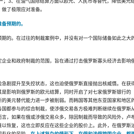
元资产；3、在油气国际结算方面以欧元、人民币等替代，降低美元
，做了极限应对准备。
准备预期的。
预期的。在过往的制裁案例中，并没有对一个国际储备如此之大
定企业和政府制裁的范围，旨在通过打击俄罗斯寡头经济去影响
险急剧提升至失控状态，这也迫使俄罗斯直接抛出核威慑。在获
其是影响到俄罗斯的欧元结算，同时开启了对七家俄罗斯银行的
罗斯的美元替代能力进一步被削弱。而韩国等其他东亚国家和地区
各国都参与的综合制裁，使涉俄交易各方极难判断继续在俄罗斯
而言，如果在俄或涉俄交易众多，除因制裁而导致的风险外，卢
难以恢复，这也立即反应在这些企业的股价上。此外，在俄罗斯
国有化的风险。
在上述复杂的情形下，在俄和涉俄跨国企业，都