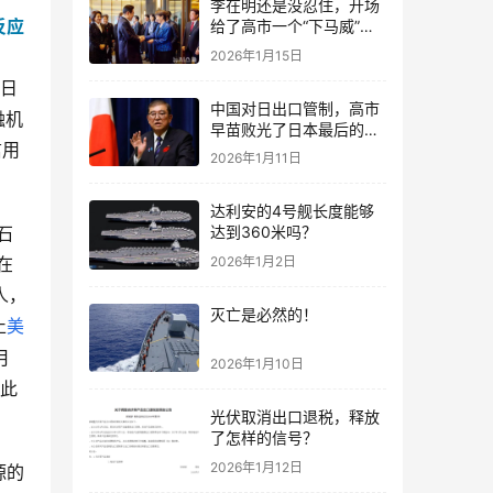
李在明还是没忍住，开场
反应
给了高市一个“下马威”，
还特意提到中国
2026年1月15日
日
中国对日出口管制，高市
融机
早苗败光了日本最后的国
信用
运
2026年1月11日
达利安的4号舰长度能够
石
达到360米吗？
2026年1月2日
在
人，
灭亡是必然的！
止
美
月
2026年1月10日
以此
光伏取消出口退税，释放
了怎样的信号？
2026年1月12日
源的