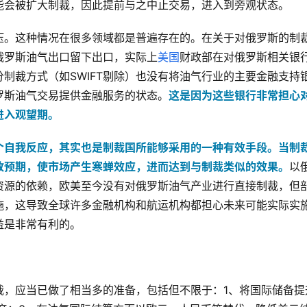
能会被扩大制裁，因此提前与之中止交易，进入到旁观状态。
压。这种情况在很多领域都是普遍存在的。在关于对俄罗斯的制
俄罗斯油气出口留下出口，实际上
美国
财政部在对俄罗斯相关银
制裁方式（如SWIFT剔除）也没有将油气行业的主要金融支持
罗斯油气交易提供金融服务的状态。
这是因为这些银行非常担心
进入观望期。
个自我反应，其实也是制裁国所能够采用的一种有效手段。
当制
放预期，使市场产生寒蝉效应，进而达到与制裁类似的效果。
以
资源的依赖，欧美至今没有对俄罗斯油气产业进行直接制裁，但
施，这导致全球许多金融机构和航运机构都担心未来可能实际实
益是非常有利的。
裁，应当已做了相当多的准备，包括但不限于：1、将国际储备提