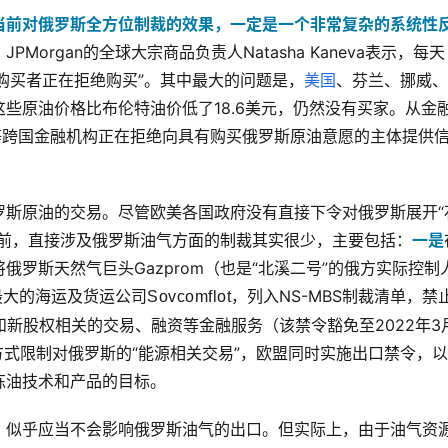
当前对俄罗斯全方位制裁的效果，一定是一个非常复杂的系统性
organ的全球大宗商品负责人Natasha Kaneva表示，每天
方购买者正在拒绝购买”。其中最大的问题是，
美国
、芬兰、挪威、
些原油价格比布伦特油价低了18.6美元，仍然没有买家。从金
等跨国金融机构正在拒绝向具有购买俄罗斯原油意愿的主体提供
。
罗斯原油的交易。尽管欧美各国政府没有直接下令对俄罗斯展开“
目前，直接涉及俄罗斯油气方面的制裁其实很少，主要包括：
一是
将俄罗斯天然气巨头Gazprom（也是“北溪二号”的俄方实际控制
最大的海运及货运公司
，列入NS-MBS制裁清单，禁
Sovcomflot
和新股权相关的交易、融资等金融服务（该禁令豁免至2022年3
方式限制对俄罗斯的“能源相关交易”，欧盟同时实施出口禁令，
炼油技术和产品的目标。
，似乎应当不会影响俄罗斯油气的出口。但实际上，由于油气资