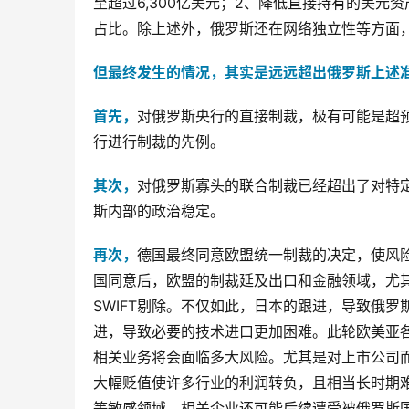
至超过6,300亿美元；2、降低直接持有的美
占比。除上述外，俄罗斯还在网络独立性等方面
但最终发生的情况，其实是远远超出俄罗斯上述
首先，
对俄罗斯央行的直接制裁，极有可能是超
行进行制裁的先例。
其次，
对俄罗斯寡头的联合制裁已经超出了对特
斯内部的政治稳定。
再次，
德国最终同意欧盟统一制裁的决定，使风
国同意后，欧盟的制裁延及出口和金融领域，尤
SWIFT剔除。不仅如此，日本的跟进，导致俄
进，导致必要的技术进口更加困难。此轮欧美亚
相关业务将会面临多大风险。尤其是对上市公司
大幅贬值使许多行业的利润转负，且相当长时期
等敏感领域，相关企业还可能后续遭受被俄罗斯