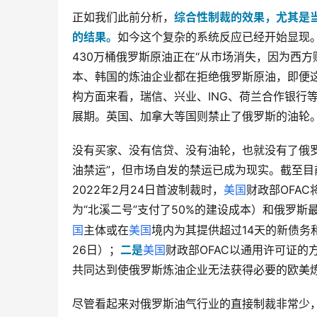
正如我们此前分析，
综合性制裁的效果，尤其是
的结果。
如今这个复杂的系统反应已经开始显现。JPM
430万桶俄罗斯原油正在“从市场消失，因为西
本、韩国的炼油企业都在拒绝俄罗斯原油，即便这
构方面来看，瑞信、兴业、ING、荷兰合作银行
展期。英国、加拿大等国则禁止了俄罗斯的油轮
没有买家、没有信贷、没有油轮，也就没有了俄
油禁运”，但市场自发的禁运已成为现实。截至
2022年2月24日首波制裁时，
美国
财政部OFAC
为“北溪二号”支付了50%的建设成本）和俄罗斯
国
主体或在
美国
境内为其提供超过14天的新债务
26日）；
二是
美国
财政部OFAC以通用许可证的
共同达到使俄罗斯炼油企业无法获得必要的欧美
尽管看起来对俄罗斯油气行业的直接制裁非常少