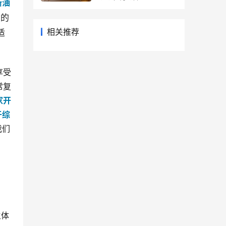
斯油
大的
适
相关推荐
享受
常复
家开
于综
我们
主体