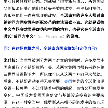
里有各种各样的问题。制裁完了俄罗斯石油后，西方国家
又将挥师何处？他们会转头去委内瑞拉，去沙特阿拉伯，
去那些他们一直在批评的政权。
全球南方的许多人都对富
裕的西方国家囤积新冠疫苗的做法深感不满。这就是道德
主义立场突然显得虚伪和空洞的地方，也是它在全球南方
激起“反西方主义”
的缘由。
（anti-Westernism）
问：在这场危机之后，全球南方国家将如何定位自己？
米什拉：
当世界被划分为两个对立的集团时，许多发展中
国家采取了不结盟策略。
美、苏两大集团也都有兴趣在第
三世界获得影响力，所以你可以从这两个方向寻求帮助。
后来，不结盟运动变得无关紧要，
美国
主导的全球化浪潮
变得一枝独秀。不过伴随着中国的崛起，事情又开始发生
变化。中国成为贫困国家信贷与基础设施投资的主要来
源。在这一转变当中，俄罗斯从来都不是游戏中的核心玩