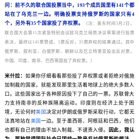
问：前不久的联合国投票当中，193个成员国里有141个都
站在了乌克兰一边。明确投票支持俄罗斯的国家只有4
个，另外有35个国家投了弃权票。
（注：美东时间3月2日，
联合国大会第11次紧急特别会议就乌克兰局势决议草案进行投票
表决，最终以141票赞成、5票反对，35票弃权的结果通过。其中
俄罗斯、叙利亚、白俄罗斯、朝鲜以及厄立特里亚投出反对票，
中国、印度、南非、巴西等国投了弃权票。）
米什拉：
如果你仔细看看那些投了弃权票或者拒绝对俄施
加制裁的国家，就能发现那里生活着地球上的绝大多数人
口。这些国家出于各种原因投下了自己的一票。苏联曾大
力支持南非的反种族隔离运动。印度则在经济上处于困
境，无论何时
美国
决定对伊朗或俄罗斯采取行动，它都无
法真地站在
美国
一边。至于墨西哥、阿根廷和巴西，他们
也都有自己的理由不加入制裁、不谴责入侵。
因此，我认
为，那种觉得国际社会已团结一致来反对俄罗斯的想法，