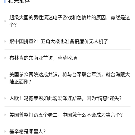
跟中国拼量?！五角大楼也准备搞廉价无人机了
布林肯的东南亚首访，草草收场！
美国参众两院达成共识，将与台军联合军演，就台海跟大
陆正面刚？
入欧！冯德莱恩如此溺爱泽连斯基，因为“情感”迷失？
美国曾整打趴五个老二，中国凭什么不会成为第六个？
基辛格是哪里人？
俄乌冲突后，与普京交好的季莫申科能当总统吗？
发表回复