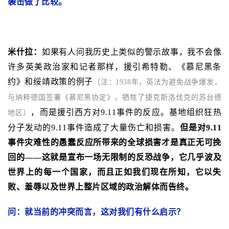
袭击做了比较。
米什拉：
如果有人问我历史上类似的警示故事，我不会像
许多英美政治家和记者那样，援引希特勒、《慕尼黑条
约》和绥靖政策的例子
（注：1938年，英法为避免战争爆发，
与纳粹德国签署《慕尼黑协定》，牺牲了捷克斯洛伐克的苏台德
，而是援引西方对9.11事件的反应。基地组织狂热
地区）
分子发动的9.11事件造成了大量伤亡和损害。
但是对9.11
事件灾难性的愚蠢反应所带来的全球损害才是真正无可挽
回的——这就是宣布一场无限制的反恐战争，它几乎波及
世界上的每一个国家，而且正如我们现在所知，它以失
败、羞辱以及世界上整片区域的政治解体而告终。
问：就当前的冲突而言，这对我们有什么启示？