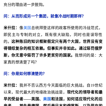
充分的理由进一步脱钩。
问：从而形成另一个集团，就像冷战时期那样？
米什拉：
像
美国
总统拜登这样的政客所使用的冷战范式，
即民主与专制的对立，既有很大缺陷，同时也是误导性
的。
这种陈旧的知识框架假定只有两个大国，世界没有变
得错综复杂的相互依赖。但事实并非如此。通过惩罚俄罗
斯，你无意中惩罚了许多更贫穷的国家。
我想问的是：大
家真的想清楚了吗？
问：你是如何想清楚的？
米什拉：
我并不否认西方今天面临的巨大挑战。自19世纪
以来，现代最大的地缘政治挑战是，
现代化的领导者和最
早的受益者——英国、
美国
和法国，如何适应现代化的后
来者——首先是德国，然后是日本和俄罗斯，以及现在的