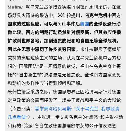
Mishra）就乌克兰战争接受德媒《明镜》周刊采访，在这
场颇具火药味的采访中，
米什拉
提出，乌克兰危机中西方
国家的过度反应，可以与9.11事件后
美国
的全球反恐行动
做比较。西方的制裁行动虽然针对俄罗斯，但其效应传播
扩散到世界各地，加剧通货膨胀和粮食匮乏等全球危机，
因此在无意中惩罚了许多贫穷国家。
米什拉驳斥了德媒所
秉持的高度道德主义的立场，认为在乌克兰危机中西方幻
想的“国际团结”是一厢情愿的错觉，福山在乌克兰身上寄
托的“自由新生”的说法更是无稽之谈。全球南方国家意见
和动机的多样性应当得到倾听和理解。
米什拉
接受采访之际，德国思想界正因哈贝马斯针对德国
对乌政策的文章而爆发了一场关于反战和平主义的大辩论
（点击阅读：
哲学泰斗哈贝马斯: “关于乌克兰, 我想谈谈
几点看法”
）
，主张进一步支援乌克兰的“鹰派”和主张推动
和解的“鸽派”各自在致德国总理舒尔茨的公开信表达意