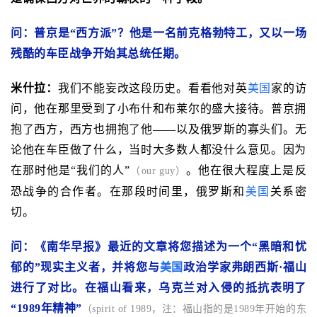
问：普京是“西方派”？他是一名前克格勃特工，又以一场
残酷的车臣战争开始其总统任期。
米什拉：
我们不能妄改这段历史。看看他对英
美国
家的访
问，他在那里受到了小布什和布莱尔的盛大接待。普京拥
抱了西方，西方也拥抱了他——以及俄罗斯的寡头们。无
论他在车臣做了什么，当时大多数人都没什么意见。因为
在那时他是“我们的人”
。他在很大程度上是反
（our guy）
恐战争的合作者。在那段时间里，俄罗斯和
美国
关系密
切。
问：《南华早报》最近的文章将您描述为一个“黑暗和忧
郁的”现实主义者，并将您与
美国
政治学家弗朗西斯·福山
进行了对比。在福山看来，乌克兰对入侵的抵抗表明了
“1989年精神”
（spirit of 1989，注：福山指的是1989年开始的东