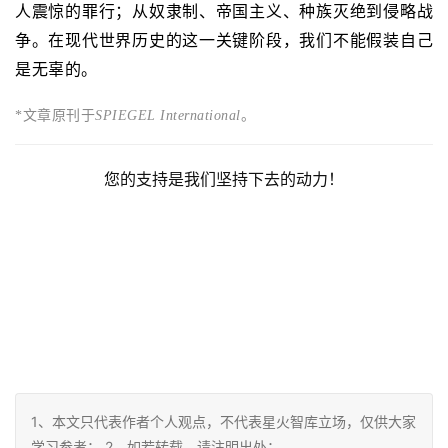
人震惊的罪行；
从奴隶制、帝国主义、种族灭绝到侵略战
争。
在现代世界历史的这一关键阶段，我们不能假装自己
是无辜的。
*文章原刊于
SPIEGEL International
。
您的支持是我们坚持下去的动力！
1、本文只代表作者个人观点，不代表星火智库立场，仅供大家
学习参考； 2、如若转载，请注明出处：
https://www.xinghuozhiku.com/189478.html
赞
(2)