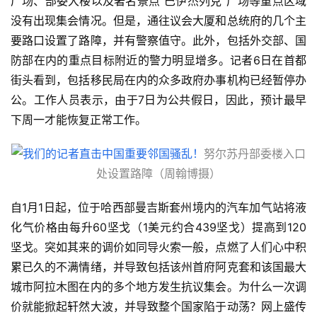
广场、部委大楼以及著名景点“巴伊杰列克”广场等重点区域
没有出现集会情况。但是，通往议会大厦和总统府的几个主
要路口设置了路障，并有警察值守。此外，包括外交部、国
防部在内的重点目标附近的警力明显增多。记者6日在首都
街头看到，包括移民局在内的众多政府办事机构已经暂停办
公。工作人员表示，由于7日为公共假日，因此，预计最早
下周一才能恢复正常工作。
努尔苏丹部委楼入口
处设置路障（周翰博摄）
自1月1日起，位于哈西部曼吉斯套州境内的汽车加气站将液
化气价格由每升60坚戈（1美元约合439坚戈）提高到120
坚戈。突如其来的调价如同导火索一般，点燃了人们心中积
累已久的不满情绪，并导致包括该州首府阿克套和该国最大
城市阿拉木图在内的多个地方发生抗议集会。为什么一次调
价就能掀起轩然大波，并导致整个国家陷于动荡？网上盛传