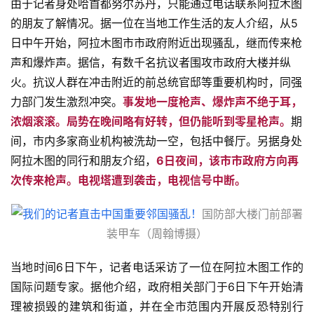
由于记者身处哈首都努尔苏丹，只能通过电话联系阿拉木图
的朋友了解情况。据一位在当地工作生活的友人介绍，从5
日中午开始，阿拉木图市市政府附近出现骚乱，继而传来枪
声和爆炸声。据信，有数千名抗议者围攻市政府大楼并纵
火。抗议人群在冲击附近的前总统官邸等重要机构时，同强
力部门发生激烈冲突。
事发地一度枪声、爆炸声不绝于耳，
浓烟滚滚。局势在晚间略有好转，但仍能听到零星枪声。
期
间，市内多家商业机构被洗劫一空，包括中餐厅。另据身处
阿拉木图的同行和朋友介绍，
6日夜间，该市市政府方向再
次传来枪声。电视塔遭到袭击，电视信号中断。
国防部大楼门前部署
装甲车（周翰博摄）
当地时间6日下午，记者电话采访了一位在阿拉木图工作的
国际问题专家。据他介绍，政府相关部门于6日下午开始清
理被损毁的建筑和街道，并在全市范围内开展反恐特别行