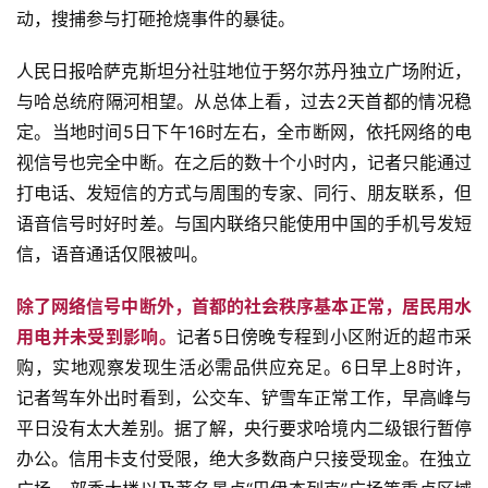
动，搜捕参与打砸抢烧事件的暴徒。
人民日报哈萨克斯坦分社驻地位于努尔苏丹独立广场附近，
与哈总统府隔河相望。从总体上看，过去2天首都的情况稳
定。当地时间5日下午16时左右，全市断网，依托网络的电
视信号也完全中断。在之后的数十个小时内，记者只能通过
打电话、发短信的方式与周围的专家、同行、朋友联系，但
语音信号时好时差。与国内联络只能使用中国的手机号发短
信，语音通话仅限被叫。
除了网络信号中断外，首都的社会秩序基本正常，居民用水
用电并未受到影响。
记者5日傍晚专程到小区附近的超市采
购，实地观察发现生活必需品供应充足。6日早上8时许，
记者驾车外出时看到，公交车、铲雪车正常工作，早高峰与
平日没有太大差别。据了解，央行要求哈境内二级银行暂停
办公。信用卡支付受限，绝大多数商户只接受现金。在独立