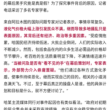
的幕后黑手究竟是真是假？为了探究事件背后的原因，记者
电话采访了多名专家学者。
来自阿拉木图的国际问题专家对记者表示，事情非常复杂。
液化气价格大幅上涨引发民众不满，继而导致多地骚乱只是
表面原因，其背后还有经济、政治等多重因素。
“受疫情拖
累，哈国民经济持续低迷，大批企业倒闭，人们的实际收入
不断减少。然而，包括食品在内的众多生活必需品的价格却
节节攀升，老百姓的生活质量明显下降，不满情绪迅速升
高。”
当被问及是否有“看不见的手”在幕后策划时，专家表
示，外部势力介入毋庸置疑。
“他们通过各种方式激化矛
盾，使事件持续恶化，继而实现自己的目的。相关的小道消
息满天飞。不过，至于幕后真正的操盘人是谁，他的具体计
划和目标是什么，就不方便讨论了。”
哈某主流媒体同行对事件起因也有类似看法。“政府对初期
的民众集会并未采取有效措施，也没有出台稳定物价的方