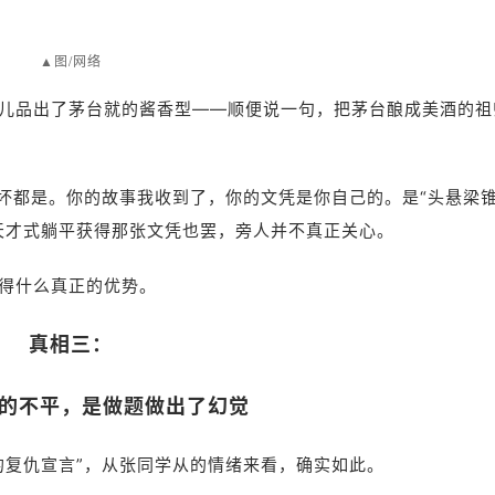
▲
图/网络
儿品出了茅台就的酱香型——顺便说一句，把茅台酿成美酒的祖
好坏都是。你的故事我收到了，你的文凭是你自己的。是“头悬梁
天才式躺平获得那张文凭也罢，旁人并不真正关心。
得什么真正的优势。
真相三：
的不平，是做题做出了幻觉
的复仇宣言”，从张同学从的情绪来看，确实如此。