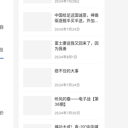
2024年7月29日
中国给足这国诚意，神盾
驱逐舰半买半送，外加先
进潜艇和航母杀手
自
2024年7月24日
富士康说我又回来了，因
为我善
但
2024年8月1日
一
捂不住的大事
2024年7月24日
听风的蚕——电子战【第
36期】
价
2024年7月30日
神功大成！直-20“中华铺