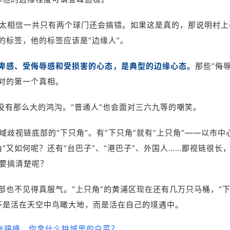
太相信一共只有两个球门还会搞错。如果这是真的，那说明村上
的标签，他的标签应该是“边缘人”。
自卑感、受侮辱感和受损害的心态，是典型的边缘心态。
那些“侮辱
面对的第一个真相。
并没有那么大的鸿沟。“普通人”也会面对三六九等的嘲笑。
歧视链底部的“下只角”。有“下只角”就有“上只角”——以市中
”又如何呢？还有“台巴子”、“港巴子”、外国人……鄙视链很长
要搞清楚呢？
部也不见得真服气。“上只角”的黄浦区现在还有几万只马桶，“
不是活在天空中鸟瞰大地，而是活在自己的境遇中。