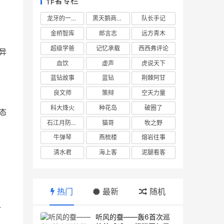
作者专栏
龙牙的一座山
黑天鹅商业情报站
队长手记
金桥智库
郎言志
远方青木
超级学爸
记忆承载
西西弗评论
异
血饮
虚声
虎说天下
蓝钻故事
蓝钻
荆棘阿甘
良文师
策辩
空天力量
科大烽火
种花岛
破圈了
态
石江月防务观察
猫哥
牧之野
牛弹琴
燕梳楼
熔岩往事
清水君
海上客
泥腿看客
热门
最新
随机
分
听风的蚕——轰6首次巡