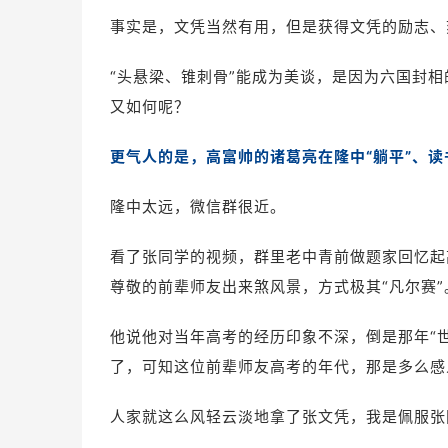
事实是，文凭当然有用，但是获得文凭的励志、
“头悬梁、锥刺骨”能成为美谈，是因为六国封相
又如何呢？
更气人的是，
高富帅的诸葛亮在隆中“躺平”、读
隆中太远，微信群很近。
看了张同学的视频，群里老中青前做题家回忆起
尊敬的前辈师友出来煞风景，方式极其“凡尔赛”
他说他对当年高考的经历印象不深，倒是那年“世
了，可知这位前辈师友高考的年代，那是多么感
人家就这么风轻云淡地拿了张文凭，我是佩服张