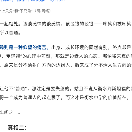
“上只角”和“下只角”
（
图/网络
）
一起相处。该谈感情的谈感情，该谈钱的谈钱——嘲笑和被嘲笑
所以普通。
缘则是一种仰望的痛苦。
出身、成长环境的固然有别，终点却是
辱、受轻视”的心理中煎熬，那就是边缘人的心态。哪怕将来真的
，原来是分不清射门方向的边缘人，后来成了分不清人生方向的
让他不“普通”，那注定是要失望的。姑且不说从衡水到斯坦福的
得一个成为普通人的起点罢了，而这才是衡水中学的价值所在。
车间之一。
真相二：