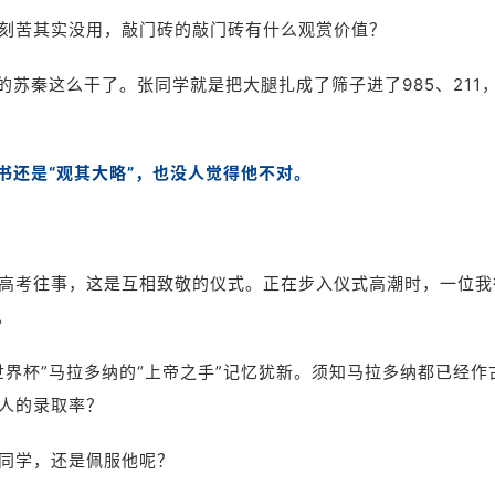
刻苦其实没用，敲门砖的敲门砖有什么观赏价值？
的苏秦这么干了。张同学就是把大腿扎成了筛子进了985、211
书还是“观其大略”，也没人觉得他不对。
高考往事，这是互相致敬的仪式。正在步入仪式高潮时，一位我
。
界杯”马拉多纳的“上帝之手”记忆犹新。须知马拉多纳都已经作
人的录取率？
同学，还是佩服他呢？