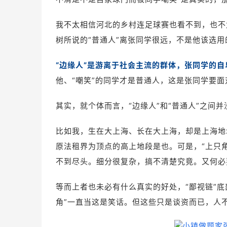
我不太相信河北的乡村连足球赛也看不到，也不
树所说的“普通人”离张同学很远，不是他该选用
“边缘人”是游离于社会主流的群体，张同学的
他、“嘲笑”的同学才是普通人，这是张同学要
其实，就个体而言，“边缘人”和“普通人”之间
比如我，生在大上海、长在大上海，却是上海地域
原法租界为顶点的高上地段是也。可是，“上只角
不到尽头。细分很复杂，搞不清楚究竟。又何必
等而上者也未必有什么真实的好处，“鄙视链”底
角”一直当这是笑话。但这些只是谈资而已，人