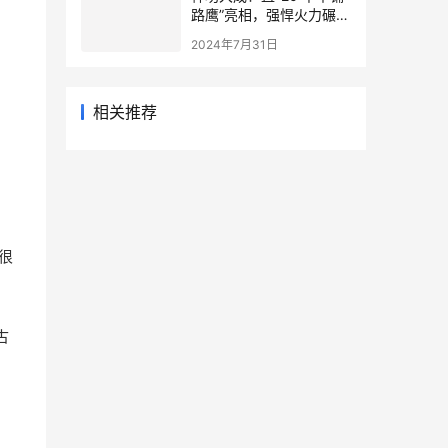
路鹰”亮相，强悍火力碾压
卡-52重型武直
2024年7月31日
，
相关推荐
很
古