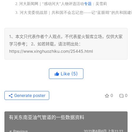
2. 河
大新闻网｜“感动河大”人物评选活动
专题
：
吴雪莉
3.
河大党委统战部｜共和国不会忘记您——记“蓝眼睛”的共和国建
4. 河南大学校友网丨吴雪莉：洋面孔 中国心 河大情
1、本文只代表作者个人观点，不代表星火智库立场，仅供大家
学习参考； 2、如若转载，请注明出处：
https://www.xinghuozhiku.com/25445.html
Like
(5)
Generate poster
0
0
有关东南亚油气管道的一些数据资料
Previous
2021年6月6日 上午11:22