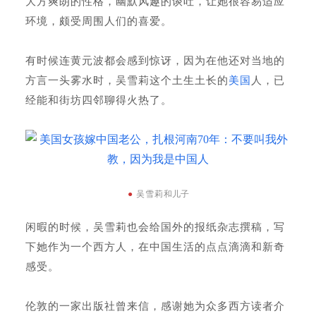
大方爽朗的性格，幽默风趣的谈吐，让她很容易适应
环境，颇受周围人们的喜爱。
有时候连黄元波都会感到惊讶，因为在他还对当地的
方言一头雾水时，吴雪莉这个土生土长的
美国
人，已
经能和街坊四邻聊得火热了。
●
吴雪莉
和儿子
闲暇的时候，吴雪莉也会给国外的报纸杂志撰稿，写
下她作为一个西方人，在中国生活的点点滴滴和新奇
感受。
伦敦的一家出版社曾来信，感谢她为众多西方读者介