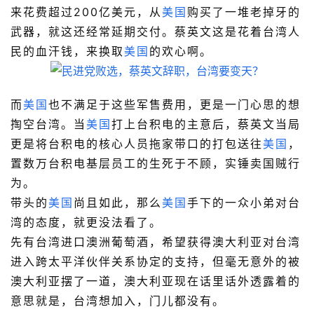
来花费超过200亿美元，从
美国
购买了一堆老掉牙的
武器，就这还经常延期交付。蔡英文这是花着台湾人
民的血汗钱，来换取
美国
的欢心啊。
而
美国
也不满足于这些军售费用，更是一门心思的想
掏空台湾。当
美国
打上台积电的主意后，蔡英文当局
更是将台积电的核心人员拖家带口的打包送往
美国
，
置数万台积电基层员工的生死于不顾，实锤卖国贼行
为。
带头的
美国
尚且如此，那么
美国
手下的一众小弟对台
湾的态度，就更没法看了。
先有台湾进口澳洲葡萄酒，希望获得澳大利亚对台湾
进入跨太平洋伙伴关系协定的支持，但毫无意外的被
澳大利亚摆了一道，澳大利亚现在话里话外透露着的
意思就是，台湾想加入，门儿都没有。