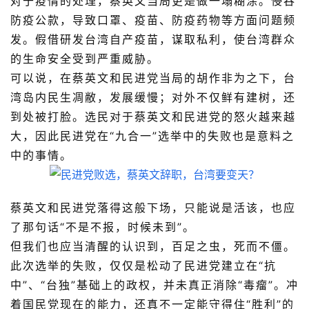
对于疫情的处理，蔡英文当局更是做一塌糊涂。侵吞
防疫公款，导致口罩、疫苗、防疫药物等方面问题频
发。假借研发台湾自产疫苗，谋取私利，使台湾群众
的生命安全受到严重威胁。
可以说，在蔡英文和民进党当局的胡作非为之下，台
湾岛内民生凋敝，发展缓慢；对外不仅鲜有建树，还
到处被打脸。选民对于蔡英文和民进党的怒火越来越
大，因此民进党在“九合一”选举中的失败也是意料之
中的事情。
蔡英文和民进党落得这般下场，只能说是活该，也应
了那句话“不是不报，时候未到”。
但我们也应当清醒的认识到，百足之虫，死而不僵。
此次选举的失败，仅仅是松动了民进党建立在“抗
中”、“台独”基础上的政权，并未真正消除“毒瘤”。冲
着国民党现在的能力，还真不一定能守得住“胜利”的