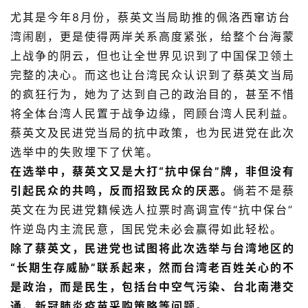
尤其是今年8月份，蔡英文当局助推的佩洛西窜访台
湾闹剧，更是使得两岸关系高度紧张，给整个台海蒙
上战争的阴云，但也让全世界见识到了中国保卫领土
完整的决心。而这也让台湾民众认识到了蔡英文当局
的疯狂行为，她为了达到自己的政治目的，甚至不惜
将全体台湾人民置于战争边缘，罔顾台湾人民利益。
蔡英文及民进党当局的抗中政策，也为民进党在此次
选举中的失败埋下了伏笔。
在选举中，蔡英文又是大打“抗中保台”牌，非但没有
引起民众的共鸣，反而招致民众的厌恶。
倘若不是蔡
英文在为民进党籍候选人拉票时高调宣传“抗中保台”
忤逆岛内主流民意，国民党未必会赢得如此轻松。
除了蔡英文，民进党也试图将此次选举与台湾地区的
“长期生存威胁”联系起来，然而台湾老百姓关心的不
是政治，而是民生，包括台中空气污染、台北南港交
通、新冠肺炎疫苗采购策略等问题。