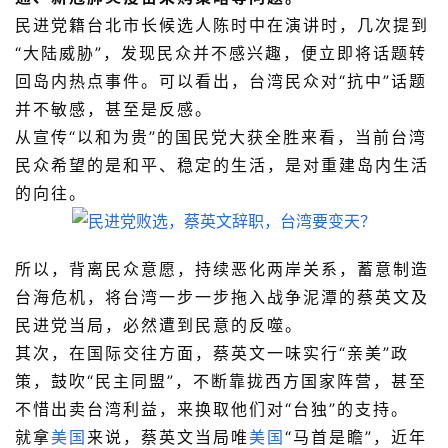
民进党籍台北市长候选人陈时中在演讲时，几次
提到
“大陆
威胁”，发现民众并不感兴趣，便立即将话题转
回岛内热点事件。
可以看出，台湾民众对“抗中”话题
并不敏感，甚至是反感。
从宣传“以和为贵”的国民党大获全胜来看，当前台湾
民众希望的是和平、稳定的生活，是对重建岛内生活
的向往。
所以，背离民众意愿，持续恶化两岸关系，蓄意制造
台海危机，将台湾一步一步拖入战争泥潭的蔡英文及
民进党当局，必然遭到民意的反噬。
其次，在国际交往方面，蔡英文一味实行“亲美”政
策，鼓吹“民主同盟”，不断靠拢西方国家阵营，甚至
不惜出卖台湾利益，来换取他们对“台独”的支持。
就拿
美国
来说，蔡英文当局唯
美国
“马首是瞻”，近年