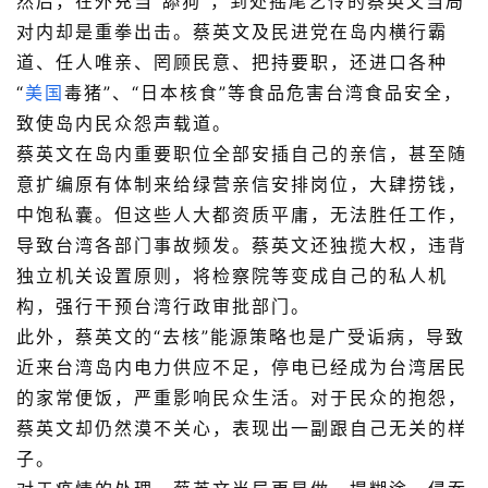
然后，在外充当“舔狗”，到处摇尾乞怜的蔡英文当局
对内却是重拳出击。蔡英文及民进党在岛内横行霸
道、任人唯亲、罔顾民意、把持要职，还进口各种
“
美国
毒猪”、“日本核食”等食品危害台湾食品安全，
致使岛内民众怨声载道。
蔡英文在岛内重要职位全部安插自己的亲信，甚至随
意扩编原有体制来给绿营亲信安排岗位，大肆捞钱，
中饱私囊。但这些人大都资质平庸，无法胜任工作，
导致台湾各部门事故频发。蔡英文还独揽大权，违背
独立机关设置原则，将检察院等变成自己的私人机
构，强行干预台湾行政审批部门。
此外，蔡英文的“去核”能源策略也是广受诟病，导致
近来台湾岛内电力供应不足，停电已经成为台湾居民
的家常便饭，严重影响民众生活。对于民众的抱怨，
蔡英文却仍然漠不关心，表现出一副跟自己无关的样
子。