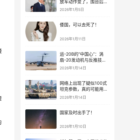
放军动作变了，围台后的
“真正杀招”曝光
2026年1月5日
。
倭国，可以去死了！
2026年1月11日
轻
运-20B的“中国心”：涡
扇-20发动机与反推技术
大突破！
2026年1月14日
网络上出现了疑似100式
坦克参数，真的可能用了
钛合金装甲！
2026年1月14日
理
国家及时出手了！
均
2026年1月10日