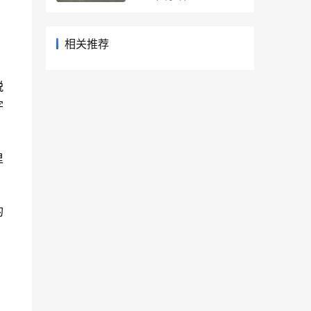
相关推荐
锐
字
里
的