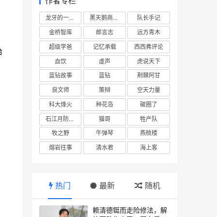
作者专栏
龙牙的一座山
黑天鹅商业情报站
队长手记
金桥智库
郎言志
远方青木
超级学爸
记忆承载
西西弗评论
治
血饮
虚声
虎说天下
蓝钻故事
蓝钻
荆棘阿甘
良文师
策辩
空天力量
科大烽火
种花岛
破圈了
石江月防务观察
猫哥
牲产队
牧之野
牛弹琴
燕梳楼
熔岩往事
清水君
海上客
热门
最新
随机
赖清德铤而走险修法，解