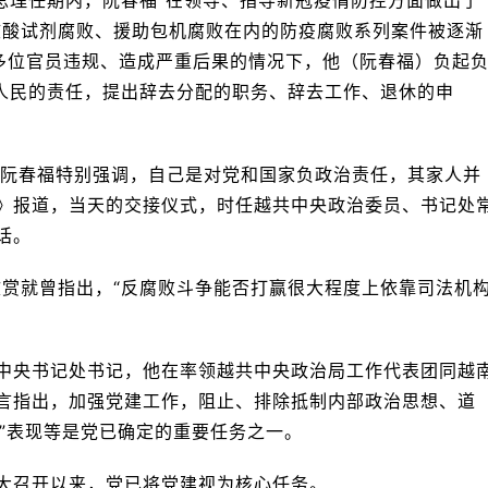
核酸试剂腐败、援助包机腐败在内的防疫腐败系列案件被逐渐
的多位官员违规、造成严重后果的情况下，他（阮春福）负起
和人民的责任，提出辞去分配的职务、辞去工作、退休的申
，阮春福特别强调，自己是对党和国家负政治责任，其家人并
》报道，当天的交接仪式，时任越共中央政治委员、书记处
话。
文赏就曾指出，“反腐败斗争能否打赢很大程度上依靠司法机
中央书记处书记，他在率领越共中央政治局工作代表团同越
言指出，加强党建工作，阻止、排除抵制内部政治思想、道
化”表现等是党已确定的重要任务之一。
大召开以来，党已将党建视为核心任务。