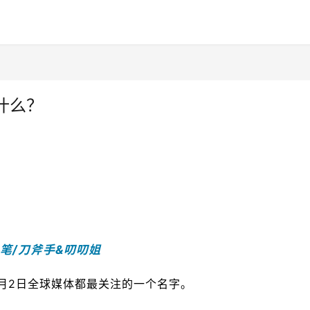
什么？
笔/刀斧手&叨叨姐
乎是3月2日全球媒体都最关注的一个名字。