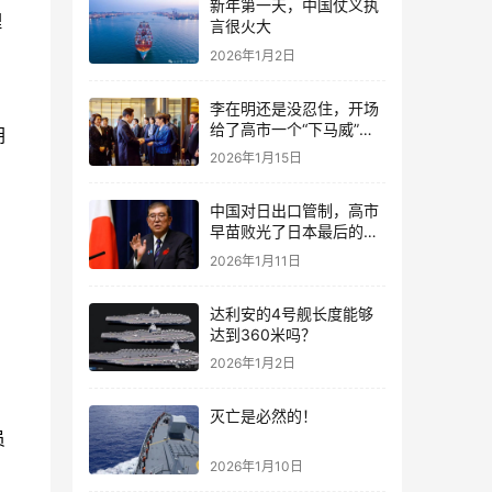
新年第一天，中国仗义执
理
言很火大
2026年1月2日
李在明还是没忍住，开场
给了高市一个“下马威”，
胡
还特意提到中国
2026年1月15日
中国对日出口管制，高市
早苗败光了日本最后的国
运
2026年1月11日
达利安的4号舰长度能够
达到360米吗？
2026年1月2日
灭亡是必然的！
员
2026年1月10日