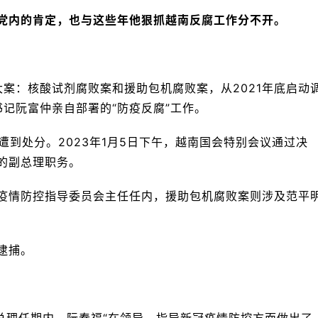
党内的肯定，也与这些年他狠抓越南反腐工作分不开。
大案：核酸试剂腐败案和援助包机腐败案，从2021年底启动
书记阮富仲亲自部署的“防疫反腐”工作。
遭到处分。2023年1月5日下午，越南国会特别会议通过决
的副总理职务。
疫情防控指导委员会主任任内，援助包机腐败案则涉及范平
逮捕。
年的总理任期内，阮春福“在领导、指导新冠疫情防控方面做出了