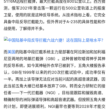
51T6M远程拦截弹，最大拦截高度在800公里以上。西方猜
测，俄军2021年曾击落一颗运行在500公里轨道上的报废
卫星，使用的就是这种反导系统。从技术指标上看，它完全
具备中段反导拦截能力。但外界对于A-235的具体性能和作
战使用，了解得并不多。
而
美国
的陆基中段拦截系统主力是部署在阿拉斯加和加利福
尼亚两地的地基拦截弹（GBI）。这种曾被吹嘘得神乎其神
的反导系统，如今其神秘外衣早已被剥下，五角大楼报告承
认，GBI在1999年以来的约20次拦截试验中，成功率仅有
一半。再加上该导弹无法应对当前兴起的高超音速武器，因
此当前五角大楼已经基本放弃了GBI，转而全力研制它的接
任者——下一代拦截器（NGI），目标是跟踪和摧毁高速、
精确制导的洲际弹道导弹和高超音速武器。但按照五角大楼
的计划，即便进展顺利，NGI最早也要等到2028年才能交