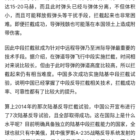
达15-20马赫，而且此时弹头已经与弹体分离，不但体积
小，而且可能释放假弹头等干扰手段，拦截起来也非常困
难。即便拦截成功，导弹残骸也可能落在本国领土上造成附
带伤害。
因此中段拦截就成为针对中远程导弹乃至洲际导弹最重要的
技术手段。据介绍，在弹道导弹飞行中段实施拦截，时间相
对来说比较长，但由于此时导弹的弹道高度比较高，所以拦
截起来仍有相当难度。中国多次成功实施陆基中段拦截试
验，说明中国已经掌握了中段反导拦截相关技术，拦截成功
率、可靠性都有了比较大的提升。
算上2014年的那次陆基反导拦截试验，中国公开宣布进行
了7次陆基反导试验，且全部取得成功。这在国际上是什么
水平呢？目前明确具备独立的陆基中段拦截能力的国家，全
球也就只有中美俄，其中俄罗斯A-235战略反导系统发射的