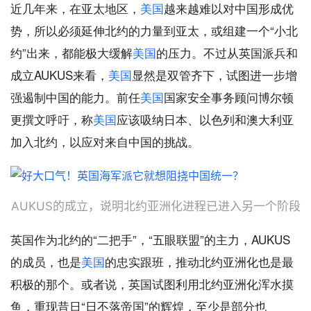
近几年来，在亚太地区，
美国
越来越难以对中国形成优
势，所以必须延伸北约的力量到亚太，或组建一个“小北
约”出来，都能极大缓解
美国
的压力。不过从英国派兵和
成立AUKUS来看，
美国
显然是双管齐下，试图进一步增
强遏制中国的能力。前任
美国
国家安全事务顾问博尔顿
更撰文呼吁，称
美国
应该吸纳日本、以色列和澳大利亚
加入北约，以应对来自中国的挑战。
AUKUS的成立，说明北约亚洲化进程已进入另一个阶段
英国作为北约的“二把手”，“五眼联盟”的主力，AUKUS
的成员，也是
美国
的忠实跟班，推动北约亚洲化也是最
积极的那个。或者说，英国试图利用北约亚洲化浑水摸
鱼，重现昔日“日不落帝国”的辉煌，至少是部分也