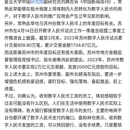
复旦大学中国
研究院
副研究员刘典告诉《中国新闻周刊》，常
熟此举能够在极大程度上将体制内人员转化为数字人民币的用
户，对于数字人民币的推广应用会产生立竿见影的影响。
另外，常熟此举也与苏州在数字人民币上的年度目标有关。苏
州市在4月14日召开数字人民币试点工作一季度总结暨二季度工
作推进会上披露，截至3月末，2023年苏州数字人民币试点累
计交易809.80万笔，累计交易金额1704.67亿元。
而这距离苏州市的年度目标还有很大差距。苏州市地方金融监
督管理局党组书记、局长谢善鸿此前提出，2023年，苏州市数
字人民币要实现2万亿元交易额、发放2000亿元贷款的目标。
在上述大会上，苏州市委常委、副市长顾海东指出，要进一步
增强危机感和紧迫感，紧盯目标、强化落地、奋起直追、赶上
进度。
不过，刘典认为，收到数字人民币工资的员工，体验感相较于
过去可能没有什么区别。人们在生活中使用数字人民币实际上
没有障碍，各大银行都接受数字人民币的支付，主要的电商平
台也都开通了数字人民币支付的端口。盘和林也表示，收到数
字人民币发放的工资，可以转回银行，没有手续费，只是繁琐