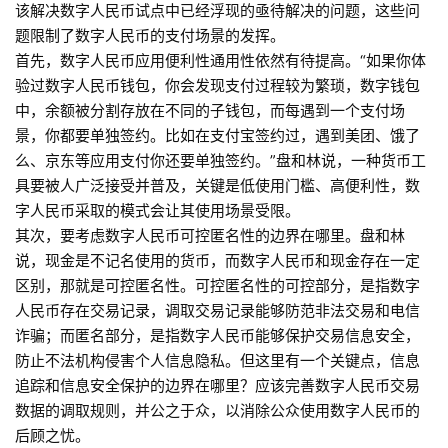
该解决数字人民币试点中已经浮现的亟待解决的问题，这些问
题限制了数字人民币的支付场景的发挥。
首先，数字人民币应用便利性通用性依然有待提高。“如果你体
验过数字人民币钱包，你会发现支付过程较为繁琐，数字钱包
中，余额被分割存放在不同的子钱包，而每遇到一个支付场
景，你都要单独签约。比如在支付宝签约过，遇到美团、饿了
么、京东等应用支付你还要单独签约。”盘和林说，一种货币工
具要被人广泛接受并普及，关键是低使用门槛、高便利性，数
字人民币采取的模式会让其使用场景受限。
其次，要考虑数字人民币可控匿名性的边界在哪里。盘和林
说，现金是不记名使用的货币，而数字人民币和现金存在一定
区别，那就是可控匿名性。可控匿名性的可控部分，是指数字
人民币存在交易记录，调取交易记录能够防范非法交易和电信
诈骗；而匿名部分，是指数字人民币能够保护交易信息安全，
防止不法机构侵害个人信息隐私。但这里有一个关键点，信息
追踪和信息安全保护的边界在哪里？应该完善数字人民币交易
数据的调取规则，并公之于众，以消除公众使用数字人民币的
后顾之忧。