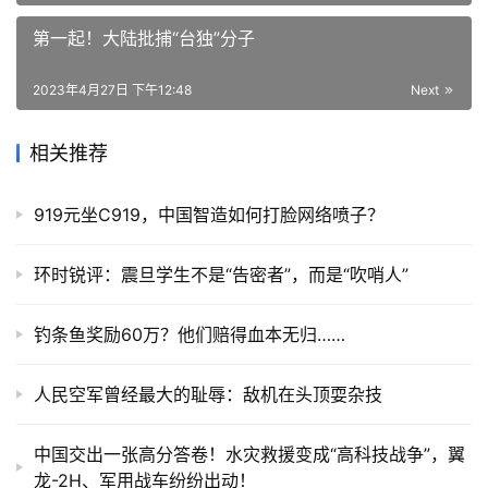
第一起！大陆批捕“台独”分子
2023年4月27日 下午12:48
Next
相关推荐
919元坐C919，中国智造如何打脸网络喷子？
环时锐评：震旦学生不是“告密者”，而是“吹哨人”
钓条鱼奖励60万？他们赔得血本无归……
人民空军曾经最大的耻辱：敌机在头顶耍杂技
中国交出一张高分答卷！水灾救援变成“高科技战争”，翼
龙-2H、军用战车纷纷出动！