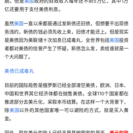
期。但是
美国
政府的财政收入每年还不到5万亿，其中1万
亿还要用于支付美债利息。
虽然
美国
一直以来都是通过发新债还旧债，但想要不出现债
务违约，新债的钱必须先收上来，旧债才能还上。但是现实
是美债因为美联储十次加息已成毒丸，全世界包括
美国
投资
者都对美债的信誉产生了怀疑，新债怎么发，卖给谁就是一
个大问题了。
美债已成毒丸
目前的国际局势是俄罗斯已经全部清空美债，欧洲、日本、
中国和世界其它经济体都在抛售美债。全球110个国家都在
推进部分去美元化，采取本币结算。在这样一个大背景下，
除
美国
以外的其他国家唯一可以避险的方式，就是买入黄
金。
因此，现在美元的敌人已经不是其他国家的货币，
美元的敌