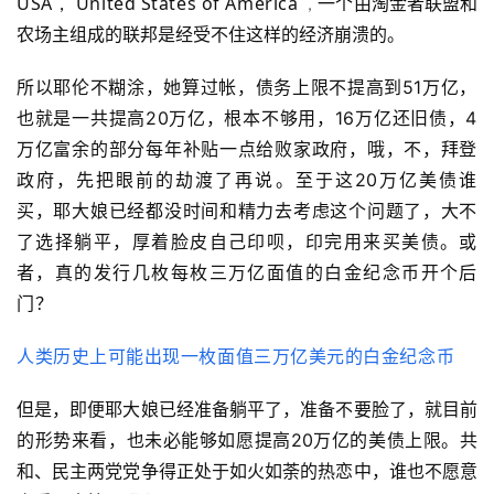
USA，
 United States of America
一个由淘金者联盟和
 ，
农场主组成的联邦是经受不住这样的经济崩溃的。
所以耶伦不糊涂，她算过帐，债务上限不提高到51万亿，
也就是一共提高20万亿，根本不够用，16万亿还旧债，4
万亿富余的部分每年补贴一点给败家政府，哦，不，拜登
政府，先把眼前的劫渡了再说。至于这20万亿美债谁
买，耶大娘已经都没时间和精力去考虑这个问题了，大不
了选择躺平，厚着脸皮自己印呗，印完用来买美债。或
者，真的发行几枚每枚三万亿面值的白金纪念币开个后
门？
人类历史上可能出现一枚面值三万亿美元的白金纪念币
但是，即便耶大娘已经准备躺平了，准备不要脸了，就目前
的形势来看，也未必能够如愿提高20万亿的美债上限。共
和、民主两党党争得正处于如火如荼的热恋中，谁也不愿意