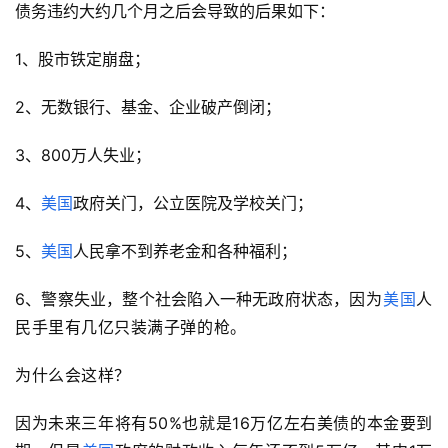
债务违约大约几个月之后会导致的后果如下：
1、股市铁定崩盘；
2、无数银行、基金、企业破产倒闭；
3、800万人失业；
4、
美国
政府关门，公立医院及学校关门；
5、
美国
人民拿不到养老金和各种福利；
6、警察失业，整个社会陷入一种无政府状态，
因为
美国
人
民手里
有几亿只装满子弹的枪。
为什么会这样？
因为未来三年将有50%也就是16万亿左右美债的本金要到