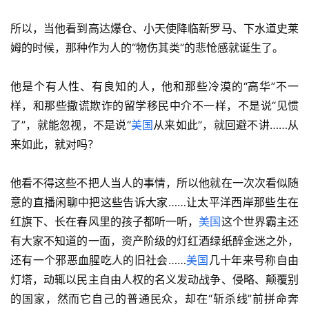
所以，当他看到高达爆仓、小天使降临新罗马、下水道史莱
姆的时候，那种作为人的“物伤其类”的悲怆感就诞生了。
他是个有人性、有良知的人，他和那些冷漠的“高华”不一
样，和那些撒谎欺诈的留学移民中介不一样，不是说“见惯
了”，就能忽视，不是说“
美国
从来如此”，就回避不讲……从
来如此，就对吗？
他看不得这些不把人当人的事情，所以他就在一次次看似随
意的直播闲聊中把这些告诉大家……让太平洋西岸那些生在
红旗下、长在春风里的孩子都听一听，
美国
这个世界霸主还
有大家不知道的一面，资产阶级的灯红酒绿纸醉金迷之外，
还有一个邪恶血腥吃人的旧社会……
美国
几十年来号称自由
灯塔，动辄以民主自由人权的名义发动战争、侵略、颠覆别
的国家，然而它自己的普通民众，却在“斩杀线”前拼命奔