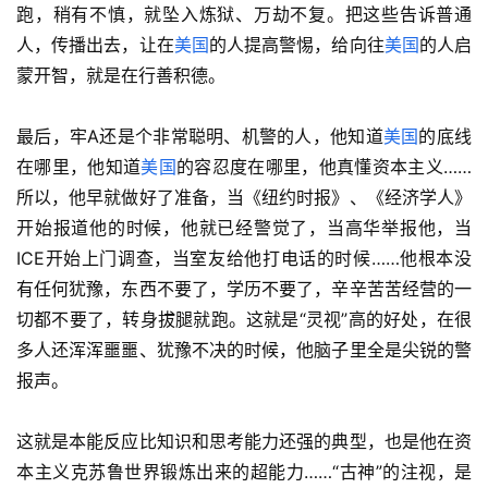
跑，稍有不慎，就坠入炼狱、万劫不复。把这些告诉普通
人，传播出去，让在
美国
的人提高警惕，给向往
美国
的人启
蒙开智，就是在行善积德。
最后，牢A还是个非常聪明、机警的人，他知道
美国
的底线
在哪里，他知道
美国
的容忍度在哪里，他真懂资本主义……
所以，他早就做好了准备，当《纽约时报》、《经济学人》
开始报道他的时候，他就已经警觉了，当高华举报他，当
ICE开始上门调查，当室友给他打电话的时候……他根本没
有任何犹豫，东西不要了，学历不要了，辛辛苦苦经营的一
切都不要了，转身拔腿就跑。这就是“灵视”高的好处，在很
多人还浑浑噩噩、犹豫不决的时候，他脑子里全是尖锐的警
报声。
这就是本能反应比知识和思考能力还强的典型，也是他在资
本主义克苏鲁世界锻炼出来的超能力……“古神”的注视，是