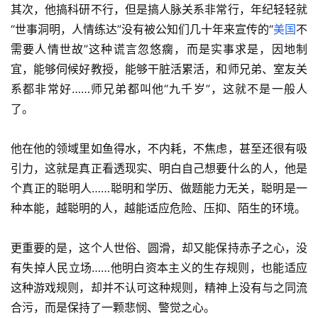
其次，他搞科研不行，但是搞人脉关系非常行，年纪轻轻就
“世事洞明，人情练达”没有被公知们几十年来宣传的“
美国
不
需要人情世故”这种谎言忽悠瘸，而是实事求是，因地制
宜，能够伺候好教授，能够干脏活累活，和师兄弟、室友关
系都非常好……师兄弟都叫他“九千岁”，这就不是一般人
了。
他在他的领域里如鱼得水，不内耗，不焦虑，甚至还很有吸
引力，这就是真正看透现实、明白自己想要什么的人，他是
个真正的聪明人……聪明和学历、做题能力无关，聪明是一
种本能，越聪明的人，越能适应危险、压抑、陌生的环境。
更重要的是，这个人世俗、圆滑，却又能保持赤子之心，没
有失掉人民立场……他明白资本主义的生存规则，也能适应
这种游戏规则，却并不认可这种规则，精神上没有与之同流
合污，而是保持了一颗悲悯、警觉之心。