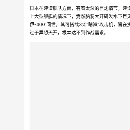
日本在建造舰队方面，有着太深的巨炮情节，建造
上大型舰艇的情况下，竟然脑洞大开研发水下巨无霸
伊-400“问世，其可搭载3架“晴岚”攻击机，旨
过于异想天开，根本达不到作战需求。