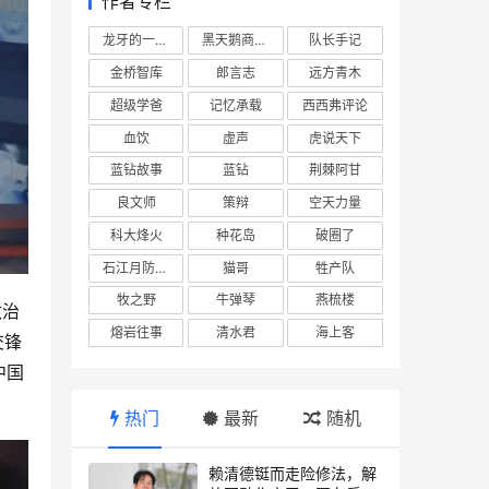
作者专栏
龙牙的一座山
黑天鹅商业情报站
队长手记
金桥智库
郎言志
远方青木
超级学爸
记忆承载
西西弗评论
血饮
虚声
虎说天下
蓝钻故事
蓝钻
荆棘阿甘
良文师
策辩
空天力量
科大烽火
种花岛
破圈了
石江月防务观察
猫哥
牲产队
牧之野
牛弹琴
燕梳楼
政治
熔岩往事
清水君
海上客
交锋
中国
热门
最新
随机
赖清德铤而走险修法，解