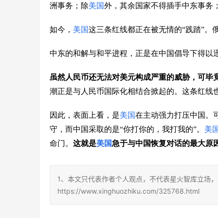
洲事务；除
美国
外，其余国家不得插手中东事务
如今，
美国
这三条红线都正在被无情的“践踏”。
中东的和解与和平进程，正是在中国倡导下得以
虽然人民币还无法对美元构成严重的威胁，可毕
潮正是与人民币国际化相结合掀起的。这条红线
因此，表面上看，是
美国
在主动强力打压中国。
守，而中国采取的是“你打你的，我打我的”。
美
命门。
这就是
美国
急于与中国恢复对话的最大原
1、本文只代表作者个人观点，不代表星火智库立场，
https://www.xinghuozhiku.com/325768.html