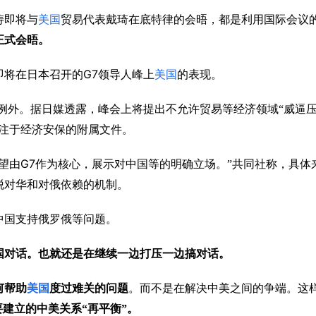
涛即将与
美国
贸易代表戴琦在底特律的会晤，都是利用国际会议
正式会晤。
G7
即将在日本召开的
领导人峰上
美国
的表现。
例外。据日媒透露，峰会上将提出不允许贸易等经济领域“威逼
专注于经济安保的附属文件。
G7
望由
作为核心，展示对中国等的明确立场。”共同社称，具体
脱对华和对俄依赖的机制。
中国支持俄罗俄等问题。
国对话。也就还是在继续一边打压一边搞对话。
何帮助
美国
度过难关的问题
。而不是在解决中美之间的争端。这
要建立的中美关系“再平衡”。