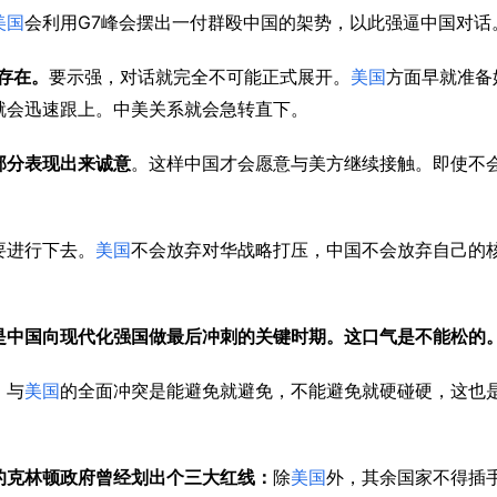
G7
美国
会利用
峰会摆出一付群殴中国的架势，以此强逼中国对话
存在。
要示强，对话就完全不可能正式展开。
美国
方面早就准备
就会迅速跟上。中美关系就会急转直下。
部分表现出来诚意
。这样中国才会愿意与美方继续接触。即使不
要进行下去。
美国
不会放弃对华战略打压，中国不会放弃自己的
是中国向现代化强国做最后冲刺的关键时期。这口气是不能松的
。与
美国
的全面冲突是能避免就避免，不能避免就硬碰硬，这也
的克林顿政府曾经划出个三大红线：
除
美国
外，其余国家不得插