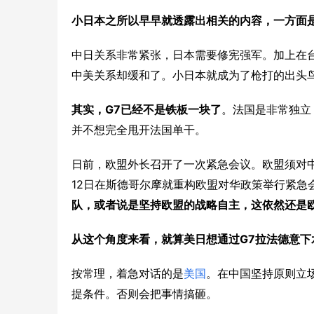
小日本之所以早早就透露出相关的内容，一方面
中日关系非常紧张，日本需要修宪强军。加上在
中美关系却缓和了。小日本就成为了枪打的出头
G7
其实，
已经不是铁板一块了
。法国是非常独立
并不想完全甩开法国单干。
日前，欧盟外长召开了一次紧急会议。欧盟须对中
12
日在斯德哥尔摩就重构欧盟对华政策举行紧急
队，或者说是坚持欧盟的战略自主，这依然还是
G7
从这个角度来看，就算美日想通过
拉法德意下
按常理，着急对话的是
美国
。在中国坚持原则立
提条件。否则会把事情搞砸。