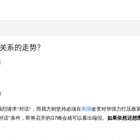
美关系的走势？
国
o）
强烈请求“对话”，而我方则坚持必须在
美国
改变对华强力打压政
G7
对话”条件，即将召开的
峰会就可以看出端倪。
如果依然还想