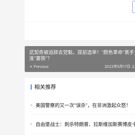
武契奇被迫辞去党魁，提前选举！“颜色革命”黑手
准“塞铁”？
Previous
2023年5月17日 上
相关推荐
美国警察的又一次“误杀”，在非洲激起众怒！