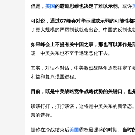
但是，
美国
的霸道思维也决定了难以示弱。
或许
G7
可以说，通过
峰会对华示强或示弱的可能性都
了更大规模的严厉制裁就会出台。中国的反制也
如果峰会上不提有关中国之事，那也可以算作是
暖，中美关系也不至于迅速恶化下去。
其实，对话不对话，中美激烈战略角逐都注定了
利益和复兴强国进程。
目前，既是中美战略竞争战略优势的关键口，也
谈谈打打，打打谈谈，这将是中美关系的新常态
奈的选择。
据称在冷战结束后
美国
霸权最强盛的时期。
当时