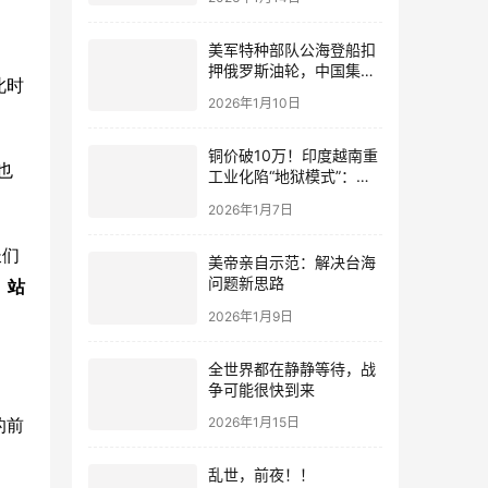
美军特种部队公海登船扣
押俄罗斯油轮，中国集装
此时
箱武装船早有准备？
2026年1月10日
铜价破10万！印度越南重
也
工业化陷“地狱模式”：中
国当年抄底的历史红利，
2026年1月7日
再也复刻不了
长们
美帝亲自示范：解决台海
问题新思路
、站
2026年1月9日
全世界都在静静等待，战
争可能很快到来
2026年1月15日
的前
乱世，前夜！！