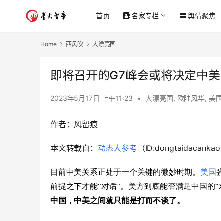
首页
名家专栏
舆情聚焦
Home
西风吹
大漂亮国
即将召开的G7峰会或将决定中
2023年5月17日 上午11:23
•
大漂亮国
,
欧陆风华
,
美
作者：
风留痕
本文转载自：
动态大参考
（ID:dongtaidacanka
目前中美关系正处于一个关键的微妙时期。
美国
前提之下才能“对话”。美方到底能否满足中国的“
中国，中美之间就只能是打而不谈了。