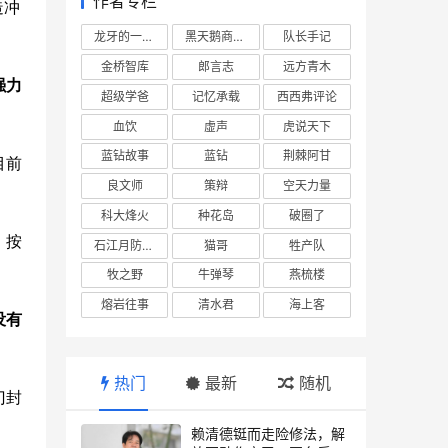
作者专栏
造冲
龙牙的一座山
黑天鹅商业情报站
队长手记
金桥智库
郎言志
远方青木
强力
超级学爸
记忆承载
西西弗评论
血饮
虚声
虎说天下
蓝钻故事
蓝钻
荆棘阿甘
目前
良文师
策辩
空天力量
科大烽火
种花岛
破圈了
，按
石江月防务观察
猫哥
牲产队
牧之野
牛弹琴
燕梳楼
熔岩往事
清水君
海上客
没有
热门
最新
随机
门封
赖清德铤而走险修法，解