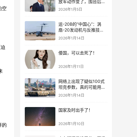
放军动作变了，围台后的
“真正杀招”曝光
的空
2026年1月5日
运-20B的“中国心”：涡
扇-20发动机与反推技术
大突破！
2026年1月14日
压迫
倭国，可以去死了！
2026年1月11日
来
网络上出现了疑似100式
坦克参数，真的可能用了
钛合金装甲！
2026年1月14日
国家及时出手了！
2026年1月10日
样的