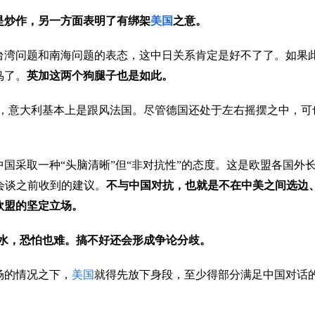
是炒作，另一方面表明了有绑架
美国
之意。
台湾问题和南海问题的表态，这中日关系肯定是好不了了。如果
鸟了。
英加这两个狗腿子也是如此。
，意大利基本上是跟风法国。尽管德国还处于左右摇摆之中，可
国采取一种“头脑清晰”但“非对抗性”的态度。这是欧盟各国外
会谈之前收到的建议。
不与中国对抗，也就是不在中美之间选边
欧盟的坚定立场。
水，恐怕也难。搞不好还会形成争论分歧。
场的情况之下，
美国
就得先放下身段，至少得部分满足中国对话