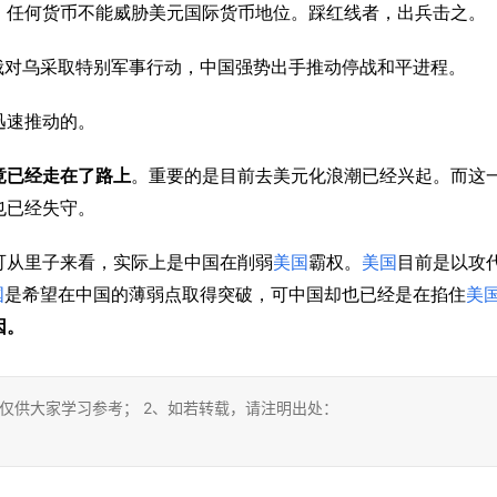
；任何货币不能威胁美元国际货币地位。踩红线者，出兵击之。
俄对乌采取特别军事行动，中国强势出手推动停战和平进程。
迅速推动的。
竟已经走在了路上
。重要的是目前去美元化浪潮已经兴起。而这
也已经失守。
可从里子来看，实际上是中国在削弱
美国
霸权。
美国
目前是以攻
国
是希望在中国的薄弱点取得突破，可中国却也已经是在掐住
美
因。
仅供大家学习参考； 2、如若转载，请注明出处：