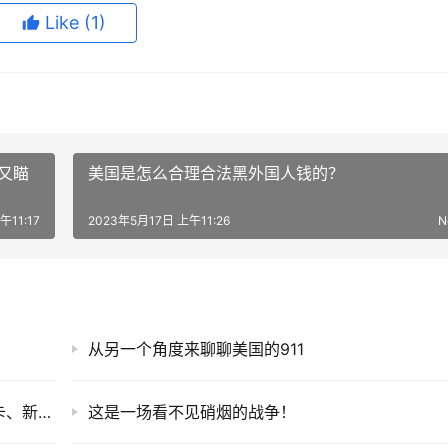
Like
(1)
又瞄
美国是怎么合理合法黑外国人钱的？
午11:17
2023年5月17日 上午11:26
N
从另一个角度来聊聊美国的911
自由堡战士：刺杀特朗普、拉斯维加斯赛博皮卡、新奥尔良冲撞！
这是一场看不见硝烟的战争！