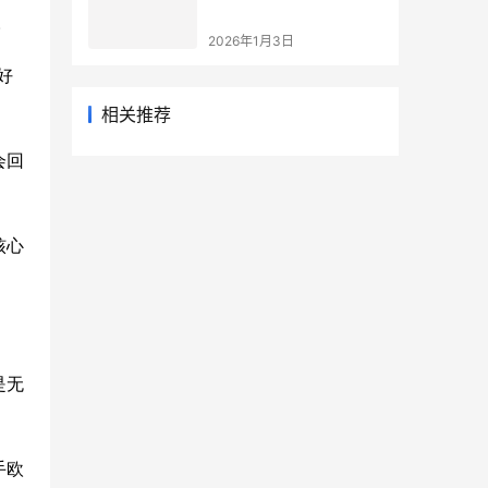
。
2026年1月3日
好
相关推荐
会回
核心
。
是无
手欧