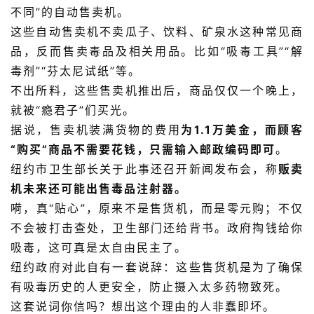
不同”的自动售卖机。
这些自动售卖机不卖瓜子、饮料、矿泉水这种常见商
品，反而售卖毒品及相关用品。
比如“吸毒工具”“解
毒剂”“芬太尼试纸”等。
不出所料，这些售卖机推出后，商品仅仅一个晚上，
就被“瘾君子”们买光。
据说，售卖机装满货物的费用
为1.1万美金，而顾客
“购买”商品不需要花钱，只需输入邮政编码即可
。
纽约市卫生部长关于此事还召开新闻发布会，称
贩卖
机未来还可能出售毒品注射器。
嗬，真“贴心”，原来不是售货机，而是零元购；不仅
不会被打击查处，卫生部门还给背书。政府掏钱给你
吸毒，这可真是太自由民主了。
纽约政府对此自有一套说辞：这些售货机是为了确保
有吸毒历史的人更安全，防止摄入太多药物致死。
这套说词你信吗？想出这个理由的人非蠢即坏。