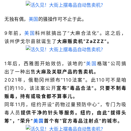
无独有偶，
美国
的骚操作可不止于此。
9年前，
美国
科州就搞出了“大麻合法化”。这之后，
该州伊戈尔县就诞生了
大麻贩卖机“ZaZZZ”。
1年后，西雅图开始效仿，该地的“
美国
格瑞”公司搞
出了一种出售
大麻及关联产品的售卖机。
2021年，俄勒冈州颁布“110法案”。此110可不是咱
们的110，该法案公开
宣布“毒品合法”。只要不制毒
贩毒，持有或吸食都不算事儿。
同年11月，纽约开设“药物过量预防中心”，专门为吸
毒人员
提供干净的针头等服务。纽约，由此“拔得头
筹”，“荣升”
美国
首个有“官方毒品注射点”的城市。