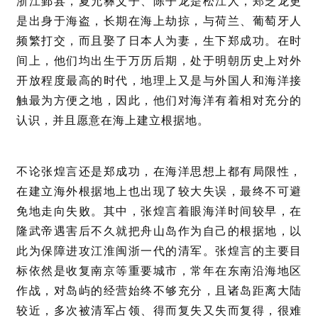
浙江鄞县，夏允彝父子、陈子龙是松江人，郑芝龙更
是出身于海盗，长期在海上劫掠，与荷兰、葡萄牙人
频繁打交，而且娶了日本人为妻，生下郑成功。在时
间上，他们均出生于万历后期，处于明朝历史上对外
开放程度最高的时代，地理上又是与外国人和海洋接
触最为方便之地，因此，他们对海洋有着相对充分的
认识，并且愿意在海上建立根据地。
不论张煌言还是郑成功，在海洋思想上都有局限性，
在建立海外根据地上也出现了较大失误，最终不可避
免地走向失败。其中，张煌言着眼海洋时间较早，在
隆武帝遇害后不久就把舟山岛作为自己的根据地，以
此为保障进攻江淮闽浙一代的清军。张煌言的主要目
标依然是收复南京等重要城市，常年在东南沿海地区
作战，对岛屿的经营始终不够充分，且诸岛距离大陆
较近，多次被清军占领、得而复失又失而复得，很难