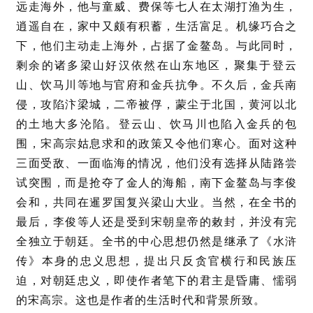
远走海外，他与童威、费保等七人在太湖打渔为生，
逍遥自在，家中又颇有积蓄，生活富足。机缘巧合之
下，他们主动走上海外，占据了金鳌岛。与此同时，
剩余的诸多梁山好汉依然在山东地区，聚集于登云
山、饮马川等地与官府和金兵抗争。不久后，金兵南
侵，攻陷汴梁城，二帝被俘，蒙尘于北国，黄河以北
的土地大多沦陷。登云山、饮马川也陷入金兵的包
围，宋高宗姑息求和的政策又令他们寒心。面对这种
三面受敌、一面临海的情况，他们没有选择从陆路尝
试突围，而是抢夺了金人的海船，南下金鳌岛与李俊
会和，共同在暹罗国复兴梁山大业。当然，在全书的
最后，李俊等人还是受到宋朝皇帝的敕封，并没有完
全独立于朝廷。全书的中心思想仍然是继承了《水浒
传》本身的忠义思想，提出只反贪官横行和民族压
迫，对朝廷忠义，即使作者笔下的君主是昏庸、懦弱
的宋高宗。这也是作者的生活时代和背景所致。