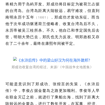
将精力用于岛屿开发。郑成功将目标定为被荷兰占据
的台湾岛。台湾岛距离大陆较远，易守难攻，但直到
南明永历十五年
，郑成功才发动东征。而当
（1661）
他于次年成功驱逐荷兰侵略者、收复台湾岛后不久，
永历帝被吴三桂所杀。不久，他自己和李定国先后去
世，明朝大势已去，郑氏也无力反攻。明郑政权又存
在了二十余年，最终在康熙年间被平定。
。来源/《中国战争史地图集》
郑成功收复台湾的经过
可能是意识到了郑成功、张煌言的失策，《水浒后
传》中，李俊占据金鳌岛之路更加顺利。李俊等人早
在联金灭辽之前，就进行了乘船出海，找到了距离大
陆较远的金鳌岛，进行了数年开发，在军事、经济、