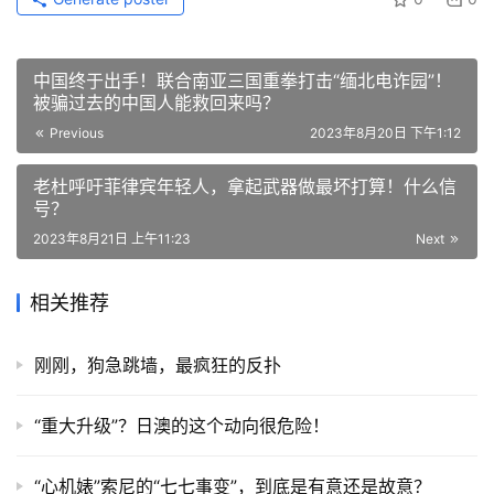
中国终于出手！联合南亚三国重拳打击“缅北电诈园”！
被骗过去的中国人能救回来吗？
Previous
2023年8月20日 下午1:12
老杜呼吁菲律宾年轻人，拿起武器做最坏打算！什么信
号？
2023年8月21日 上午11:23
Next
相关推荐
刚刚，狗急跳墙，最疯狂的反扑
“重大升级”？日澳的这个动向很危险！
“心机婊”索尼的“七七事变”，到底是有意还是故意？