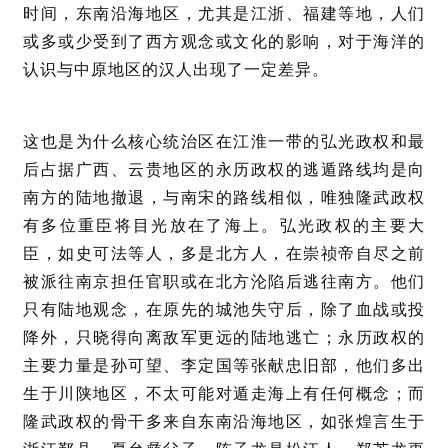
时间，东南沿海地区，尤其是江浙、福建等地，人们
或多或少受到了西方观念或文化的影响，对于海洋的
认识与中原地区的汉人出现了一定差异。
这也是为什么核心统治区在江淮一带的弘光政权和最
后占据广西、云贵地区的永历政权的逃遁路线均是向
南方的陆地撤退，与南宋的路线相似，唯独隆武政权
有多位重臣将目光放在了海上。
弘光
政权的主要大
臣，如史可法等人，多是北方人，在崇祯帝自尽之前
被派往南京担任官职或在北方沦陷后逃往南方。他们
只有陆地观念，在原先的城池失守后，除了血战或投
降外，只晓得向离敌军更远的陆地逃亡；永历政权的
主要力量是孙可望、李定国等张献忠旧部，他们多出
生于川陕地区，不太可能对遁走海上有任何概念；而
隆武政权的骨干多来自东南沿海地区，如张煌言生于