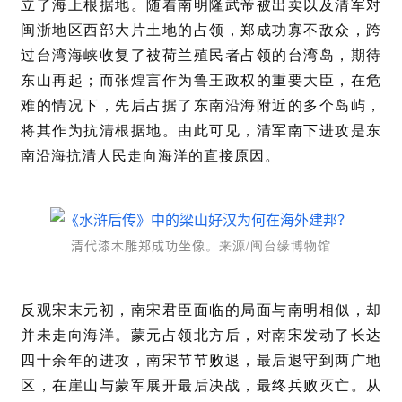
立了海上根据地。随着南明隆武帝被出卖以及清军对
闽浙地区西部大片土地的占领，郑成功寡不敌众，跨
过台湾海峡收复了被荷兰殖民者占领的台湾岛，期待
东山再起；而张煌言作为鲁王政权的重要大臣，在危
难的情况下，先后占据了东南沿海附近的多个岛屿，
将其作为抗清根据地。由此可见，清军南下进攻是东
南沿海抗清人民走向海洋的直接原因。
。来源/闽台缘博物馆
清代漆木雕郑成功坐像
反观宋末元初，南宋君臣面临的局面与南明相似，却
并未走向海洋。蒙元占领北方后，对南宋发动了长达
四十余年的进攻，南宋节节败退，最后退守到两广地
区，在崖山与蒙军展开最后决战，最终兵败灭亡。从