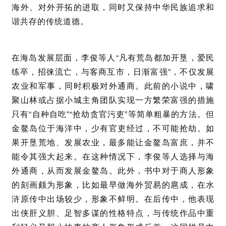
海外、对外开拓的进取，同时又保持中华民族追求和
谐共存的传统道德。
在海岛发展层面，李俊等人“凡有荒岛都加开垦，爱民
练卒，招徕流亡，与客商互市，日渐富强”，不仅发展
农业和军事，同时积极对外通商。此前的小说中，啸
聚山林或占据小城主角团队实现一方繁荣富强的措施
只有“自种自吃”“抢劫贪官污吏”等简单粗暴的方法。但
金鳌岛位于海洋中，少有官吏经过，不可能抢劫。如
果开垦荒地、发展农业，最多能让金鳌岛富庶，并不
能令其强大起来。在这种情况下，李俊等人选择与海
外通商，从而发展金鳌岛。此外，书中对于商人形象
的刻画颇为形象，比如最早做海外贸易的扈成，在水
浒原传中出场较少，形象不鲜明。在后传中，他表现
出侠肝义胆、足智多谋的性格特点，与传统作品中重