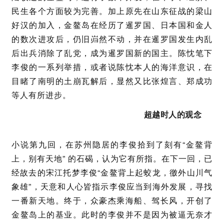
民生各个方面较为完善。加上原先在山东征战的梁山
好汉的加入，金鳌岛在经历了暹罗国、日本国和金人
的数次进攻后，仍旧岿然不动，并在暹罗国发生内乱
后出兵消除了乱党，成为暹罗国新的国主。陈忱笔下
李俊的一系列举措，或者说陈忱本人的海洋意识，在
目睹了南明的土崩瓦解后，显然又比张煌言、郑成功
等人有所进步。
超越时人的观念
小说第九回，在苏州隐居的李俊拾到了刻有“金鳌背
上，别有天地” 的石碣，认为它有所指。在下一回，已
经故去的宋江托梦李俊“金鳌背上起蛟龙，徼外山川气
象雄”，天意和人心皆指示李俊应当到海外发展，寻找
一番新天地。终于，众豪杰乘海船、驾长风，开创了
金鳌岛上的基业。此时的李俊并不是因为被逼无奈才