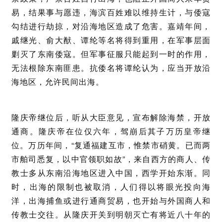
易，结果事与愿违，海滨百姓难以维持生计，与倭寇
勾结进行劫掠，对沿海地区造成了危害。嘉靖年间，
戚继光、俞大猷、谭纶等名将得到重用，在军事层面
剿灭了东南倭寇。但军事征服只能起到一时的作用，
无法根除东南匪患。抗倭名将谭纶认为，应当开放沿
海地区，允许民间出海。
隆庆帝继位后，听从大臣意见，宣布解除海禁，开放
通商。隆庆帝在位仅六年，驾崩后其子万历皇帝继
位。万历年间，“复通福建互市，惟禁市硝黄。已而两
市舶司悉复，以中官领职如故”，来自西方的商人、传
教士多从东南沿海地区进入中国，西学开始东渐。同
时，出海的限制也被取消，人们得以将眼光投向海
洋，出海捕鱼或进行通商贸易，也开始与外国商人和
传教士交往。从隆庆开关到明朝灭亡有将近八十年的