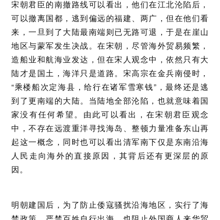
宋朝君臣的南撤路线可以看出，他们在江北沦陷后，
可以撤离国都，逃到偏远的福建、两广，但在他们看
来，一旦到了大陆最南端则已无路可退，于是在崖山
地区与蒙军发生决战。在宋朝，尽管海外贸易频繁，
造船业和航海业发达，但在宋人观念中，依然只有大
陆才是国土，海洋只是道路。宋高宗在金兵南侵时，
“乘楼船次定海县，给行在诸军雪寒钱”，最终还是逃
到了更南端的大陆。当陆地全部沦陷，也就意味着国
家没有任何希望。由此可以看出，在宋朝君臣观念
中，不存在远渡重洋寻找海岛、
整顿力量准备东山再
起这一概念，
同时也可以看出清军南下仅是东南沿海
人民走向海外的直接原因，其背后还有更深层的原
因。
明朝建国后，为了防止倭寇骚扰沿海地区，实行了海
禁政策，严禁百姓自行出海，也阻止外国商人来华贸