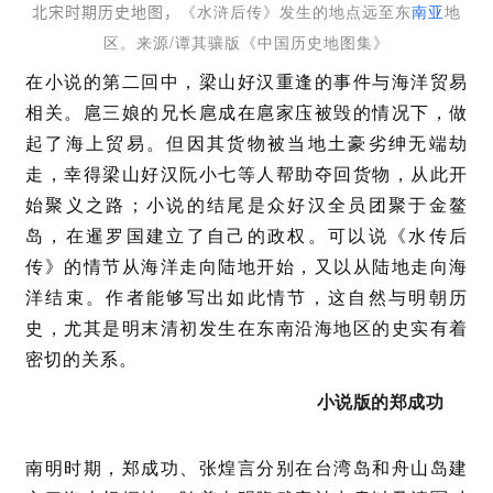
《水浒后传》发生的地点远至东
南亚
地
北宋时期历史地图，
区。来源/谭其骧版《中国历史地图集》
在小说的第二回中，梁山好汉重逢的事件与海洋贸易
相关。扈三娘的兄长扈成在扈家庒被毁的情况下，做
起了海上贸易。但因其货物被当地土豪劣绅无端劫
走，幸得梁山好汉阮小七等人帮助夺回货物，从此开
始聚义之路；小说的结尾是众好汉全员团聚于金鳌
岛，在暹罗国建立了自己的政权。可以说《水传后
传》的情节从海洋走向陆地开始，又以从陆地走向海
洋结束。作者能够写出如此情节，这自然与明朝历
史，尤其是明末清初发生在东南沿海地区的史实有着
密切的关系。
小说版的郑成功
南明时期，郑成功、张煌言分别在台湾岛和舟山岛建