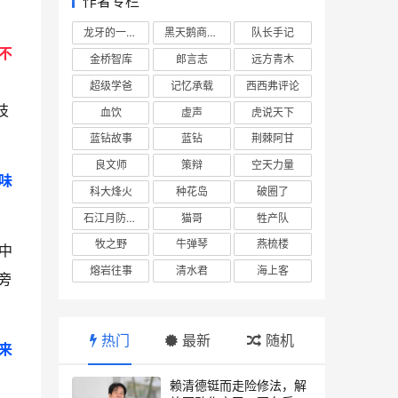
作者专栏
龙牙的一座山
黑天鹅商业情报站
队长手记
不
金桥智库
郎言志
远方青木
超级学爸
记忆承载
西西弗评论
技
血饮
虚声
虎说天下
蓝钻故事
蓝钻
荆棘阿甘
良文师
策辩
空天力量
味
科大烽火
种花岛
破圈了
石江月防务观察
猫哥
牲产队
牧之野
牛弹琴
燕梳楼
中
熔岩往事
清水君
海上客
旁
热门
最新
随机
来
赖清德铤而走险修法，解