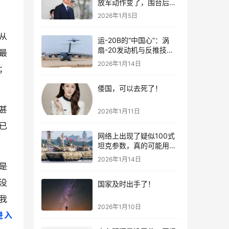
放军动作变了，围台后的
“真正杀招”曝光
2026年1月5日
从
运-20B的“中国心”：涡
扇-20发动机与反推技术
最
大突破！
2026年1月14日
；
倭国，可以去死了！
甚
2026年1月11日
已
网络上出现了疑似100式
坦克参数，真的可能用了
钛合金装甲！
2026年1月14日
是
没
国家及时出手了！
我
2026年1月10日
进入