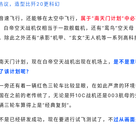
音速飞行，还能够在太空中飞行，
属于“南天门计划”中必
绍，白帝空天战机仅相当于一款舰载机，还有“鸾鸟”空天母
除此之外还有“承影”机甲、“玄女”无人机等一系列高科
南天门计划，现在白帝空天战机出现在机场上，
是不是意
了该计划呢？
一旁还有着一辆红色三轮车比较显眼，在如此严肃的环境
在之前的老传统了，无论是歼10C战机还是003航母的
辆三轮车算得上是“经典复刻”。
不是已经研发成功，现在要进行试飞测试了，不
过从画面