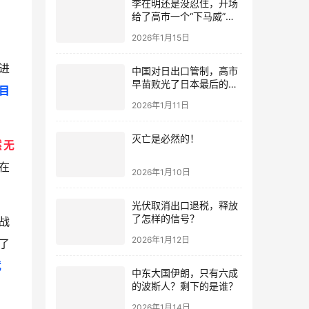
李在明还是没忍住，开场
给了高市一个“下马威”，
还特意提到中国
2026年1月15日
进
中国对日出口管制，高市
早苗败光了日本最后的国
目
运
2026年1月11日
灭亡是必然的！
然无
在
2026年1月10日
光伏取消出口退税，释放
了怎样的信号？
战
2026年1月12日
了
武
中东大国伊朗，只有六成
的波斯人？剩下的是谁？
2026年1月14日