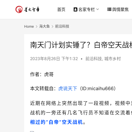
首页
名家专栏
舆情聚焦
Home
海大鱼
前沿科技
南天门计划实锤了？白帝空天战
2023年8月26日 下午1:32
•
前沿科技
,
城市乡村
作者：
虎哥
本文转载自：
虎说天下
（ID:micaihu666）
近期在网络上突然出现了一段视频，视频中
战机的一旁还有几名飞行员不知道在交流着
相过的“白帝”空天战机
。