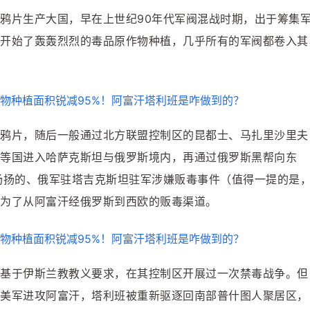
鸦片生产大国，早在上世纪90年代军阀混战时期，出于筹集
开始了轰轰烈烈的毒品原作物种植，几乎所有的军阀都卷入其
鸦片，随后一般通过北方联盟控制区的昆都士、马扎里沙里夫
等国进入哈萨克斯坦与俄罗斯境内，再通过俄罗斯黑帮向东
扬扬的、俄军驻塔吉克斯坦驻军涉嫌贩毒事件（值得一提的是
为了从阿富汗经俄罗斯到西欧的贩毒渠道。
基于伊斯兰教教义要求，在其控制区开展过一次禁毒战争。但
美军进攻阿富汗，塔利班被重新驱逐回南部普什图人聚居区，