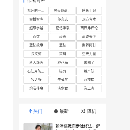
作者专栏
龙牙的一座山
黑天鹅商业情报站
队长手记
金桥智库
郎言志
远方青木
超级学爸
记忆承载
西西弗评论
血饮
虚声
虎说天下
蓝钻故事
蓝钻
荆棘阿甘
式
良文师
策辩
空天力量
科大烽火
种花岛
破圈了
石江月防务观察
猫哥
牲产队
牧之野
牛弹琴
燕梳楼
熔岩往事
清水君
海上客
热门
最新
随机
赖清德铤而走险修法，解