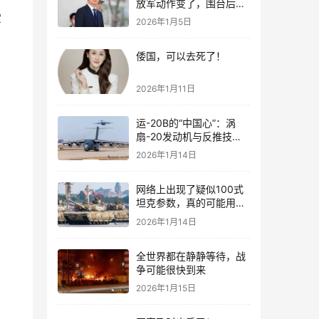
放军动作变了，围台后的
“真正杀招”曝光
军
2026年1月5日
倭国，可以去死了！
2026年1月11日
运-20B的“中国心”：涡
扇-20发动机与反推技术
大突破！
2026年1月14日
，
网络上出现了疑似100式
坦克参数，真的可能用了
钛合金装甲！
2026年1月14日
全世界都在静静等待，战
争可能很快到来
2026年1月15日