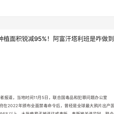
种植面积锐减95%！阿富汗塔利班是咋做到
者报道，当地时间11月5日，联合国毒品和犯罪问题办公室
府在2022年颁布全面禁毒命令后，曾经是全球最大鸦片出产
95%以上，大批瘾君子被送往戒毒所，毒贩被关进监狱。联合