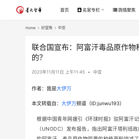
首页
名家专栏
舆情聚焦
Home
好望角
中亚
联合国宣布：阿富汗毒品原作物
的？
2023年11月11日 上午11:45
•
中亚
作者：
我是
大伊万
本文转载自：
大伊万
频道（ID:junwu193）
根据中国青年网援引《环球时报》驻阿富汗记
（UNODC）发布报告，指出阿富汗塔利班政
的阿富汗，毒品原作物罂粟的种植面积锐减了