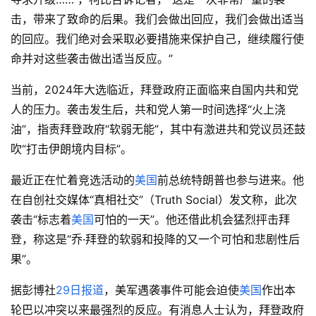
击，带来了致命的后果。我们会做出回应，我们会做出适当
的回应。我们绝对会采取必要措施来保护自己，继续履行使
命并对这些袭击做出适当反应。”
当前，2024年大选临近，拜登政府正面临来自国内共和党
人的压力。袭击发生后，共和党人第一时间选择“火上浇
油”，指责拜登政府“软弱无能”，其中有激进共和党议员还鼓
吹“打击伊朗境内目标”。
最近正在忙着竞选活动的
美国
前总统特朗普也参与进来。他
在自创社交媒体“真相社交”（Truth Social）发文称，此次
袭击“标志着
美国
可怕的一天”。他还借此机会猛烈抨击拜
登，称这是“乔·拜登的软弱和投降的又一个可怕和悲剧性后
果”。
据彭博社
29日报道
，美军遇袭事件可能会迫使
美国
作出本
轮巴以冲突以来最强烈的反应。有消息人士认为，拜登政府