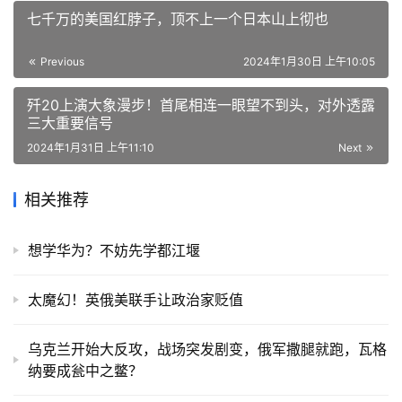
七千万的美国红脖子，顶不上一个日本山上彻也
Previous
2024年1月30日 上午10:05
歼20上演大象漫步！首尾相连一眼望不到头，对外透露
三大重要信号
2024年1月31日 上午11:10
Next
相关推荐
想学华为？不妨先学都江堰
太魔幻！英俄美联手让政治家贬值
乌克兰开始大反攻，战场突发剧变，俄军撒腿就跑，瓦格
纳要成瓮中之鳖？