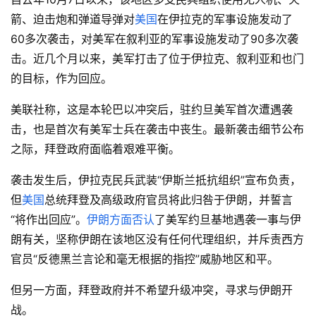
箭、迫击炮和弹道导弹对
美国
在伊拉克的军事设施发动了
60多次袭击，对美军在叙利亚的军事设施发动了90多次袭
击。近几个月以来，美军打击了位于伊拉克、叙利亚和也门
的目标，作为回应。
美联社称，这是本轮巴以冲突后，驻约旦美军首次遭遇袭
击，也是首次有美军士兵在袭击中丧生。最新袭击细节公布
之际，拜登政府面临着艰难平衡。
袭击发生后，伊拉克民兵武装“伊斯兰抵抗组织”宣布负责，
但
美国
总统拜登及高级政府官员将此归咎于伊朗，并誓言
“将作出回应”。
伊朗方面否认
了美军约旦基地遇袭一事与伊
朗有关，坚称伊朗在该地区没有任何代理组织，并斥责西方
官员“反德黑兰言论和毫无根据的指控”威胁地区和平。
但另一方面，拜登政府并不希望升级冲突，寻求与伊朗开
战。