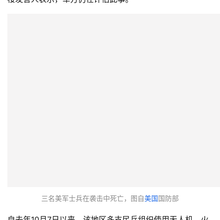
三名美军士兵在袭击中死亡，图自
美国
国防部
自去年10月7日以来，该地区多支民兵组织使用无人机、火