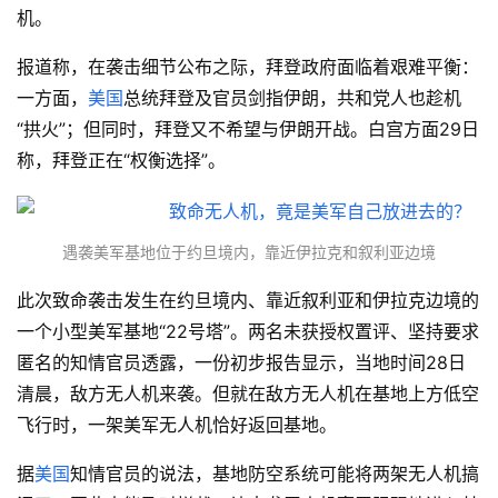
机。
报道称，在袭击细节公布之际，拜登政府面临着艰难平衡：
一方面，
美国
总统拜登及官员剑指伊朗，共和党人也趁机
“拱火”；但同时，拜登又不希望与伊朗开战。白宫方面29日
称，拜登正在“权衡选择”。
遇袭美军基地位于约旦境内，靠近伊拉克和叙利亚边境
此次致命袭击发生在约旦境内、靠近叙利亚和伊拉克边境的
一个小型美军基地“22号塔”。两名未获授权置评、坚持要求
匿名的知情官员透露，一份初步报告显示，当地时间28日
清晨，敌方无人机来袭。但就在敌方无人机在基地上方低空
飞行时，一架美军无人机恰好返回基地。
据
美国
知情官员的说法，基地防空系统可能将两架无人机搞