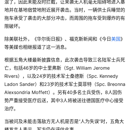
混了，因此未能及时拦截，让来袭无人机毫无阻碍地进入基
地并在基地宿营地附近展开袭击。当时，一辆供士兵睡觉的
拖车承受了袭击的大部分冲击，而周围的拖车受到爆炸的有
限破坏。
除美联社外，《华尔街日报》、福克斯新闻和《今日
美国
》
等美媒也相继报道了这一消息。
根据五角大楼最新披露信息，此次袭击导致三名陆军士兵死
亡，包括46岁的中士里弗斯（Sgt. William Jerome
Rivers），以及24岁的技术军士桑德斯（Spc. Kennedy
Ladon Sander）和23岁的技术军士莫菲特（Spc. Breonna
Alexsondria Moffett）。另有40多名士兵受伤，8人因伤
势严重接受医疗后送，其中3人将被送往德国医疗中心接受
治疗。
当被问及未能击落敌方无人机是否是“人为失误”时，五角大
楼发言人表示，军方仍在评估此事。