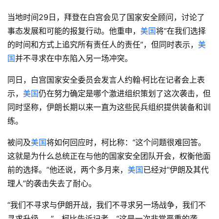
当地时间29日，拜登在白宫会见了国家安全顾问，讨论了
事态发展和可能的报复行动。他重申，
美国
将“在我们选择
的时间和方式上追究所有责任人的责任”，但同时表示，
美
国
并不寻求在中东陷入另一场冲突。
同日，白宫国家安全委员会发言人约翰·柯比在记者会上表
示，
美国
仍在努力确定是哪个激进组织策划了这次袭击，但
同时坚称，伊朗长期以来一直为这些民兵组织提供装备和训
练。
被问及
美国
将如何回应时，柯比称：“这个问题很难回答。
这就是为什么总统正在与他的国家安全团队开会，权衡他面
前的选择。”他还说，两个多月来，
美国
已经对“伊朗及其代
理人”的袭击失去了耐心。
“我们不寻求与伊朗开战，我们不寻求另一场战争，我们不
寻求升级……”，柯比告诉记者，“这是一次非常严重的袭