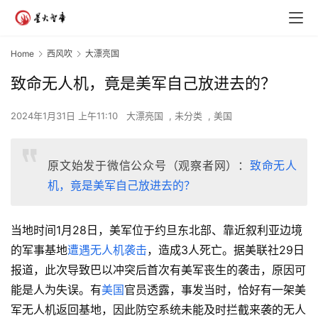
Home
西风吹
大漂亮国
致命无人机，竟是美军自己放进去的？
2024年1月31日 上午11:10
大漂亮国
,
未分类
,
美国
原文始发于微信公众号（观察者网）：
致命无人
机，竟是美军自己放进去的？
当地时间1月28日，美军位于约旦东北部、靠近叙利亚边境
的军事基地
遭遇无人机袭击
，造成3人死亡。据美联社29日
报道，此次导致巴以冲突后首次有美军丧生的袭击，原因可
能是人为失误。有
美国
官员透露，事发当时，恰好有一架美
军无人机返回基地，因此防空系统未能及时拦截来袭的无人