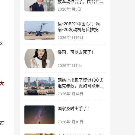
放军动作变了，围台后的
“真正杀招”曝光
2026年1月5日
运-20B的“中国心”：涡
扇-20发动机与反推技术
大突破！
2026年1月14日
3
倭国，可以去死了！
2026年1月11日
网络上出现了疑似100式
大
坦克参数，真的可能用了
钛合金装甲！
2026年1月14日
国家及时出手了！
2026年1月10日
过