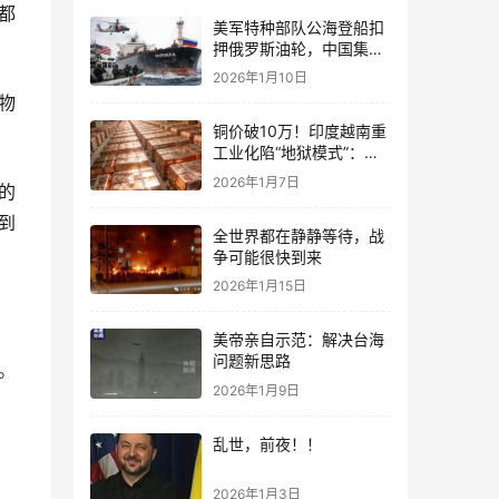
都
美军特种部队公海登船扣
押俄罗斯油轮，中国集装
箱武装船早有准备？
2026年1月10日
物
铜价破10万！印度越南重
工业化陷“地狱模式”：中
国当年抄底的历史红利，
2026年1月7日
的
再也复刻不了
到
全世界都在静静等待，战
争可能很快到来
2026年1月15日
美帝亲自示范：解决台海
问题新思路
。
2026年1月9日
乱世，前夜！！
2026年1月3日