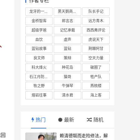
作者专栏
龙牙的一座山
黑天鹅商业情报站
队长手记
金桥智库
郎言志
远方青木
超级学爸
记忆承载
西西弗评论
血饮
虚声
虎说天下
人
蓝钻故事
蓝钻
荆棘阿甘
良文师
策辩
空天力量
科大烽火
种花岛
破圈了
石江月防务观察
猫哥
牲产队
牧之野
牛弹琴
燕梳楼
熔岩往事
清水君
海上客
热门
最新
随机
就回
赖清德铤而走险修法，解