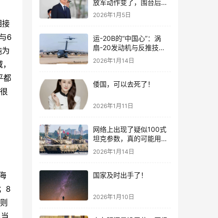
放军动作变了，围台后的
“真正杀招”曝光
2026年1月5日
相接
与6
运-20B的“中国心”：涡
扇-20发动机与反推技术
纯为
大突破！
2026年1月14日
域，
平都
倭国，可以去死了！
。很
2026年1月11日
网络上出现了疑似100式
坦克参数，真的可能用了
钛合金装甲！
2026年1月14日
海
国家及时出手了！
；8
2026年1月10日
边则
机当