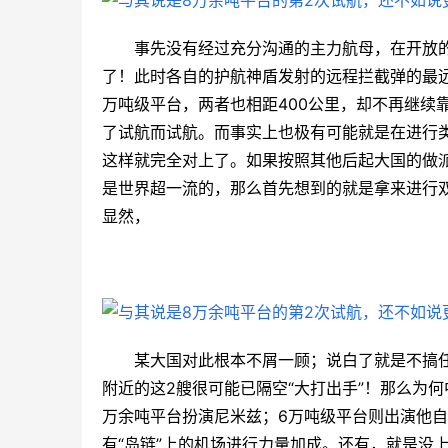
事先没有经过充分沟通的主力航母，在开放的
了！此时各自的护航神盾发射的远程拦截弹的最远
万吨级平台，两者也相距400公里，却不再继续
了试航而试航。而事实上也极有可能就是在进行
这样就完全对上了。如果按照其他后起大国的做派
是世界超一流的，那么首先想到的就是拿来进行
显然，
某大国对此根本不屑一顾；说白了就是不搞
附近的这2艘很可能已隔空“大打出手”！那么为
万余吨平台扮演尼米兹；6万吨级平台则出演他
有“岛链”上的机场进行力量加成。还有，就是没