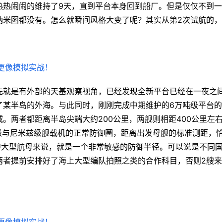
热热闹闹的维持了9天，直到平台本身回到船厂。但是仅仅不到
纳米图都没有。怎么就瞬间风格大变了呢？其实从第2次试航的，
先就是有外部的天基观察视角，已经发现全新平台已经在一夜之
了某半岛的外海。与此同时，刚刚完成中期维护的6万吨级平台
。两者都距离半岛尖端大约200公里，两舰则相距400公里左
级与尼米兹级舰载机的正常防御圈，距离出发母舰的标准测距，
的中大型航母来说，就是一个非常敏感的防御半径。可以说是不同
两者提前安排好了海上大型编队拍照之类的合作科目，否则2艘