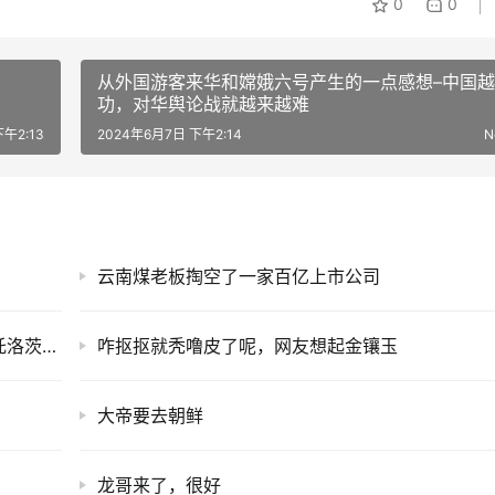
0
0
从外国游客来华和嫦娥六号产生的一点感想–中国越
功，对华舆论战就越来越难
午2:13
2024年6月7日 下午2:14
N
云南煤老板掏空了一家百亿上市公司
蒋介石去苏联访问，托洛茨基接见他，为何被托洛茨基冷落？
咋抠抠就秃噜皮了呢，网友想起金镶玉
大帝要去朝鲜
龙哥来了，很好