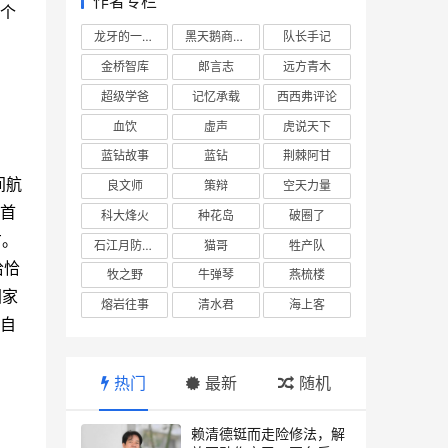
作者专栏
一个
龙牙的一座山
黑天鹅商业情报站
队长手记
金桥智库
郎言志
远方青木
超级学爸
记忆承载
西西弗评论
血饮
虚声
虎说天下
蓝钻故事
蓝钻
荆棘阿甘
间航
良文师
策辩
空天力量
的首
科大烽火
种花岛
破圈了
右。
石江月防务观察
猫哥
牲产队
恰恰
牧之野
牛弹琴
燕梳楼
国家
熔岩往事
清水君
海上客
来自
热门
最新
随机
赖清德铤而走险修法，解