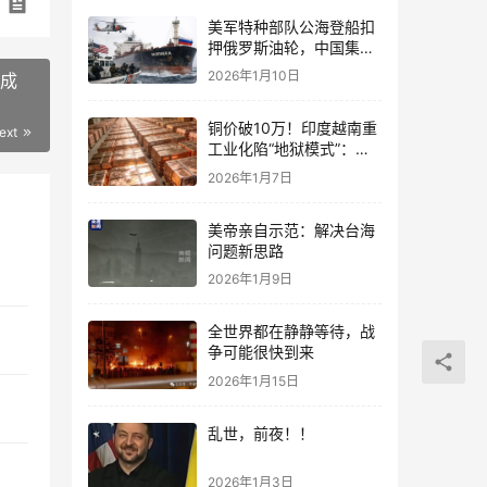
美军特种部队公海登船扣
押俄罗斯油轮，中国集装
箱武装船早有准备？
2026年1月10日
成
铜价破10万！印度越南重
ext
工业化陷“地狱模式”：中
国当年抄底的历史红利，
2026年1月7日
再也复刻不了
美帝亲自示范：解决台海
问题新思路
2026年1月9日
全世界都在静静等待，战
争可能很快到来
2026年1月15日
乱世，前夜！！
2026年1月3日