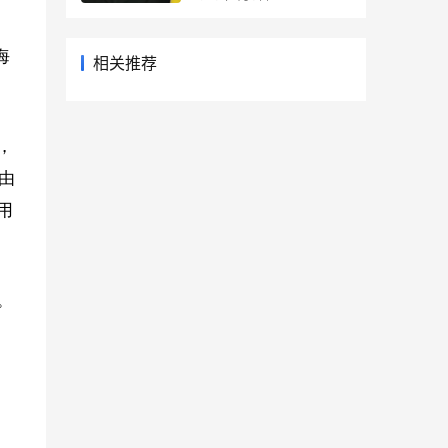
海
相关推荐
，
由
用
。