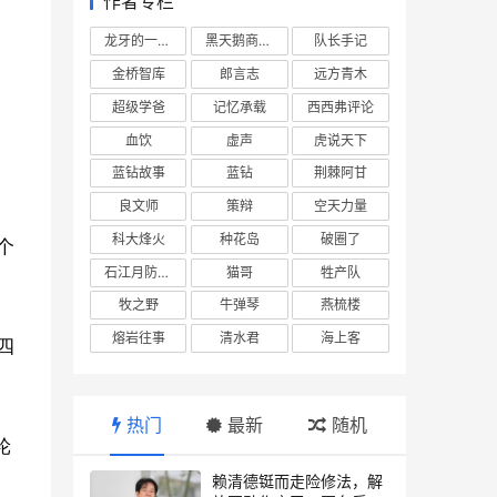
作者专栏
龙牙的一座山
黑天鹅商业情报站
队长手记
金桥智库
郎言志
远方青木
超级学爸
记忆承载
西西弗评论
血饮
虚声
虎说天下
蓝钻故事
蓝钻
荆棘阿甘
良文师
策辩
空天力量
科大烽火
种花岛
破圈了
个
石江月防务观察
猫哥
牲产队
牧之野
牛弹琴
燕梳楼
熔岩往事
清水君
海上客
四
热门
最新
随机
轮
赖清德铤而走险修法，解