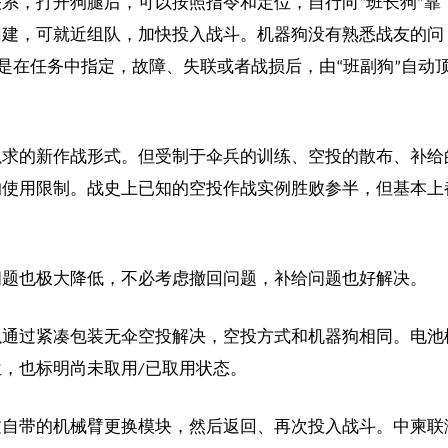
系，打开狗腿后，可以按照指令和定位，自行向“班长狗”靠
归建，可就近组队，加快投入战斗。机器狗没有熟悉战友的问
只是在任务中指定，故障、失联或者战损后，由“班副狗”自动
以求的新作战形式。但受制于伞兵的训练、空投的散布、补给
的使用限制。战史上已知的空投作战实例胜败参半，但基本上
问题也极大降低，不必考虑撤回问题，补给问题也好解决。
以通过紧凑包装无伞空投解决，空投方式和机器狗相同。电池
，也标明尚未取用/已取用状态。
过自带的机械臂更换模块，然后返回、再次投入战斗。中柬联