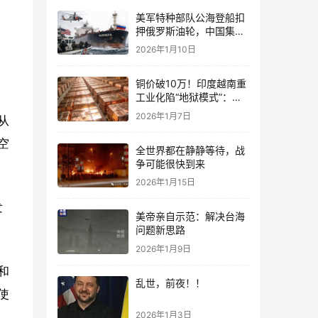
美军特种部队公海登船扣
押俄罗斯油轮，中国集装
箱武装船早有准备？
2026年1月10日
铜价破10万！印度越南重
工业化陷“地狱模式”：中
国当年抄底的历史红利，
2026年1月7日
从
再也复刻不了
空
全世界都在静静等待，战
争可能很快到来
2026年1月15日
发
美帝亲自示范：解决台海
问题新思路
2026年1月9日
和
乱世，前夜！！
使
2026年1月3日