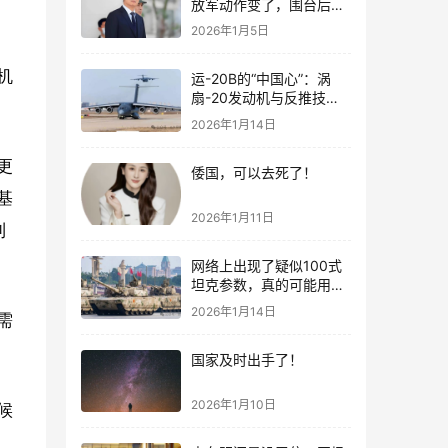
放军动作变了，围台后的
“真正杀招”曝光
2026年1月5日
机
运-20B的“中国心”：涡
扇-20发动机与反推技术
大突破！
2026年1月14日
更
倭国，可以去死了！
基
2026年1月11日
到
网络上出现了疑似100式
坦克参数，真的可能用了
钛合金装甲！
2026年1月14日
需
国家及时出手了！
2026年1月10日
候