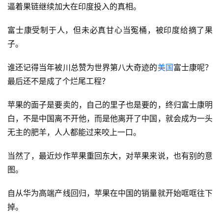
逼着果链继续加大在印度投入的真相。
富士康受制于人，但未必真甘心当冤桶，被印度给摘了果
子。
谁还记得当年被川总赞为世界第八大奇迹的
美国
富士康呢？
最后还不是成了个烂尾工程？
苹果的面子是要卖的，自己的里子也是要的，终归富士康明
白，不是中国离不开他，而是他离开了中国，就会成为一头
无主的肥羊，人人都能过来咬上一口。
当然了，最近炒作苹果重回东大，对苹果来说，也有别的意
图。
自从华为高端产线回归，苹果在中国的销量就开始哐哐往下
掉。