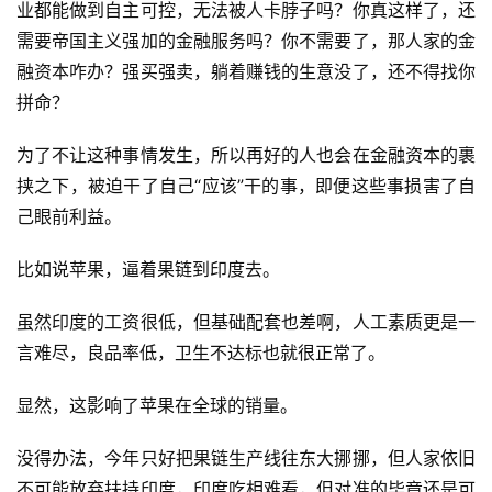
业都能做到自主可控，无法被人卡脖子吗？你真这样了，还
需要帝国主义强加的金融服务吗？你不需要了，那人家的金
融资本咋办？强买强卖，躺着赚钱的生意没了，还不得找你
拼命？
为了不让这种事情发生，所以再好的人也会在金融资本的裹
挟之下，被迫干了自己“应该”干的事，即便这些事损害了自
己眼前利益。
比如说苹果，逼着果链到印度去。
虽然印度的工资很低，但基础配套也差啊，人工素质更是一
言难尽，良品率低，卫生不达标也就很正常了。
显然，这影响了苹果在全球的销量。
没得办法，今年只好把果链生产线往东大挪挪，但人家依旧
不可能放弃扶持印度，印度吃相难看，但对准的毕竟还是可