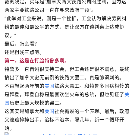
裁的决定，实际是“加拿大两大铁路公司的胜利，因为这
两家主要铁路公司一直在寻求政府干预”。
“此举对工会来说，则是一个挫折，工会认为解决劳资纠
纷的最佳和最公平的方式，是让双方在谈判桌上达成协
议。”
最后，怎么看？
还是粗浅三点吧。
第一，这是在打脸特鲁多啊。
特鲁多一直自诩很支持工会，但工会还是很不满意，最终
搞出了加拿大史无前例的铁路大罢工。真是够讽刺的。
不由想起两年前的
美国
铁路大罢工。和特鲁多同病相怜的
是拜登，拜登自称是最喜欢坐火车的总统，但也见证了
美
国
历史上最大规模的罢工。
这其实是加拿大和
美国
社会撕裂的一个表现。最后，政府
又遮遮掩掩出手，治标不治本，隔几年，新一个循环开
始。