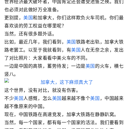
世界经济最大破坏者，中国肯定还会遭受池鱼之殃。我们
也必须对此做好万全准备。
更别提，
美国
和加拿大，你们这样欺负火车司机，你们最
喜欢谈的劳工权益在哪里呢？
当然，还有很多题外话。
比如，最近几年，我们看到，
美国
铁路老出轨，加拿大铁
路老罢工。以至于我就看到，有
美国
人在无奈之余，发出
了对比照片：大家看看中美火车的不同。
一边是中国的高铁，蓄势待发；一边是
美国
的火车，横七
竖八。
这个世界，没有对比，就没有伤害。
不少
美国
人感慨，怎么
美国
越来越不像个
美国
，中国越来
越不像原来的中国。
现在，中国铁路在高速竞发，加拿大铁路在静静趴窝。
当然，每一个国家，都有每一个国家的活法。我们要看到