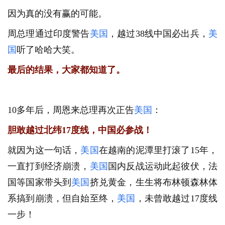
因为真的没有赢的可能。
周总理通过印度警告
美国
，越过38线中国必出兵，
美
国
听了哈哈大笑。
最后的结果，大家都知道了。
10多年后，周恩来总理再次正告
美国
：
胆敢越过北纬17度线，中国必参战！
就因为这一句话，
美国
在越南的泥潭里打滚了15年，
一直打到经济崩溃，
美国
国内反战运动此起彼伏，法
国等国家带头到
美国
挤兑黄金，生生将布林顿森林体
系搞到崩溃，但自始至终，
美国
，未曾敢越过17度线
一步！