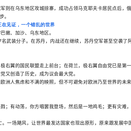
俄军则在乌东地区攻城掠寨，成功占领马克耶夫卡居民点后，
一步。
黎巴嫩、加沙、乌东地区。
7名武装分子。在苏丹，内战还在继续，苏丹空军甚至空袭了
，极右翼的国民联盟走上前台；在荷兰，极右翼自由党已是第
由党又创造了历史，成为议会最大党。
是欧洲人焦虑和不满的映照，但不可避免对欧洲乃至世界的未
杀戮；有动荡，你方唱罢我登场，然后是一地鸡毛；更有灾难
。
人死亡。一场飓风，让世界最发达国家也现出原形，原来跟发展中