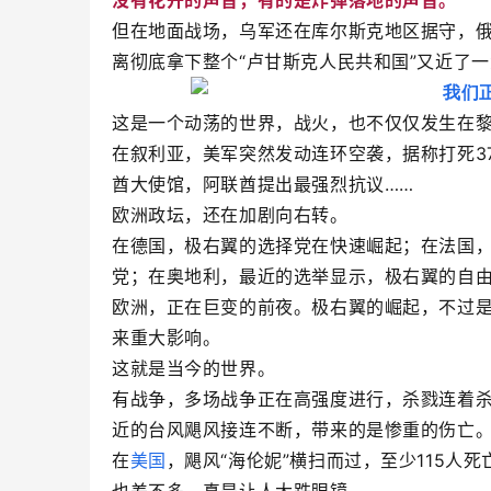
没有花开的声音，有的是炸弹落地的声音。
但在地面战场，乌军还在库尔斯克地区据守，
离彻底拿下整个“卢甘斯克人民共和国”又近了
这是一个动荡的世界，战火，也不仅仅发生在
在叙利亚，美军突然发动连环空袭，据称打死3
酋大使馆，阿联酋提出最强烈抗议……
欧洲政坛，还在加剧向右转。
在德国，极右翼的选择党在快速崛起；在法国
党；在奥地利，最近的选举显示，极右翼的自
欧洲，正在巨变的前夜。极右翼的崛起，不过
来重大影响。
这就是当今的世界。
有战争，多场战争正在高强度进行，杀戮连着
近的台风飓风接连不断，带来的是惨重的伤亡
在
美国
，飓风“海伦妮”横扫而过，至少115