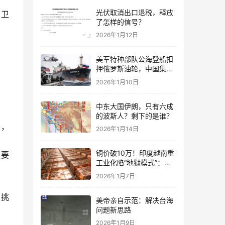
光伏取消出口退税，释放
自卫
了怎样的信号？
2026年1月12日
美军特种部队公海登船扣
押俄罗斯油轮，中国集装
箱武装船早有准备？
2026年1月10日
中东大国伊朗，只有六成
的波斯人？剩下的是谁？
笔，
2026年1月14日
铜价破10万！印度越南重
更要
工业化陷“地狱模式”：中
国当年抄底的历史红利，
2026年1月7日
再也复刻不了
到挑
美帝亲自示范：解决台海
问题新思路
2026年1月9日