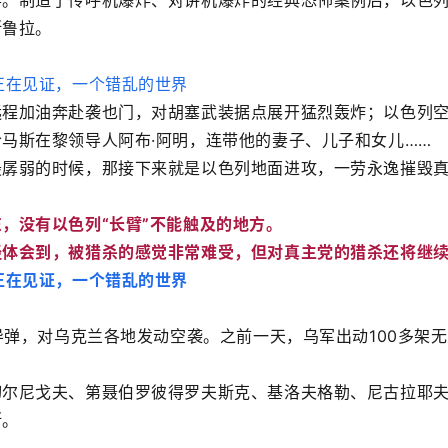
炸。制造了传呼机爆炸、对讲机爆炸的经典恐怖案例后，以色
斯鲁拉。
远程加油奔赴袭也门，对胡塞武装据点展开猛烈轰炸；以色列
马斯在黎领导人阿布·阿明，连带他的妻子、儿子和女儿……
最孱弱的时候，那接下来就是以色列地面进攻，一劳永逸摧毁
，没有以色列“长臂”不能触及的地方。
经体会到，被猎杀的感觉非常难受，但对真主党的猎杀还将继
导弹，对乌克兰各地发动空袭。之前一天，乌军出动100多架
。
切尔尼戈夫、第聂伯罗彼得罗夫斯克、基洛夫格勒、尼古拉耶
断。