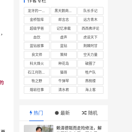
作者专栏
龙牙的一座山
黑天鹅商业情报站
队长手记
金桥智库
郎言志
远方青木
超级学爸
记忆承载
西西弗评论
边，
血饮
虚声
虎说天下
蓝钻故事
蓝钻
荆棘阿甘
良文师
策辩
空天力量
科大烽火
种花岛
破圈了
石江月防务观察
猫哥
牲产队
牧之野
牛弹琴
燕梳楼
的
熔岩往事
清水君
海上客
热门
最新
随机
赖清德铤而走险修法，解