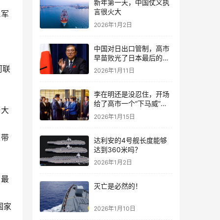
新年第一天，中国仗义执
言很火大
俄军
2026年1月2日
中国对日出口管制，高市
早苗败光了日本最后的国
运
阿联
2026年1月11日
李在明还是没忍住，开场
给了高市一个“下马威”，
一大
还特意提到中国
2026年1月15日
来带
达利安的4号舰长度能够
达到360米吗？
2026年1月2日
，最
灭亡是必然的！
国家
2026年1月10日