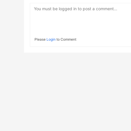
You must be logged in to post a comment...
Please
Login
to Comment