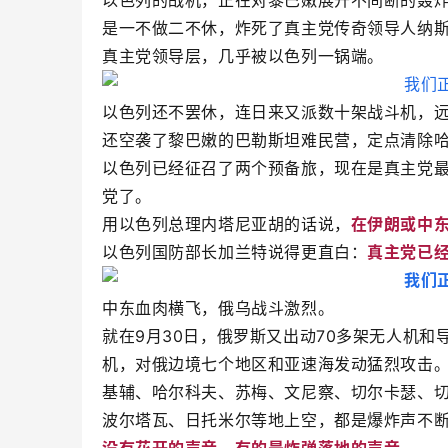
以色列的战机，正在对黎巴嫩展开不间断的轰
是一不做二不休，炸死了真主党传奇领导人纳
真主党领导层，几乎被以色列一锅端。
以色列还不罢休，连日来又派数十架战斗机，
还空袭了黎巴嫩的巴勒斯坦难民营，定点清除哈
以色列已经征召了两个预备旅，现在是真主党
党了。
用以色列总理内塔尼亚胡的话说，
在伊朗或中东
以色列国防部长加兰特说得更直白：
真主党已
中东血肉横飞，俄乌战斗激烈。
就在9月30日，俄罗斯又出动70多架无人机和
机，对俄边境七个地区和亚速海发动猛烈攻击
基辅、哈尔科夫、苏梅、文尼察、切尔卡瑟、
波尔塔瓦、日托米尔等地上空，都是爆炸声不