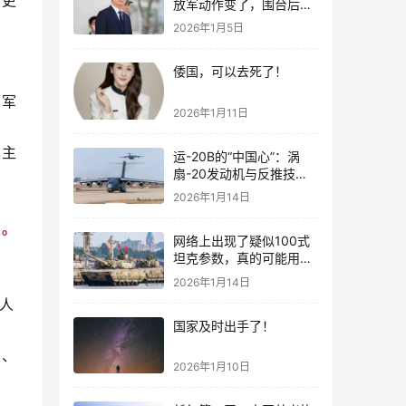
列更
放军动作变了，围台后的
“真正杀招”曝光
2026年1月5日
倭国，可以去死了！
空军
2026年1月11日
真主
运-20B的“中国心”：涡
扇-20发动机与反推技术
大突破！
2026年1月14日
续。
网络上出现了疑似100式
坦克参数，真的可能用了
钛合金装甲！
2026年1月14日
无人
国家及时出手了！
夫、
2026年1月10日