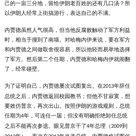
己的一亩三分地，留给伊朗老百姓的还有几口汤？所
以伊朗人经常上街搞游行，表达自己的不满。
内贾德虽然人气很高，但当他反腐败触动了军方利益
时，相当于撞到了南墙。对哈梅内伊来说，要在军方
和内贾德之间做取舍很容易，所以他轻而易举地选择
了军方。然后第二个任期，内贾德和哈梅内伊就闹翻
了，经常碰壁。
为了证明自己，内贾德屡次试图复出。在
年辞任
2013
总统之后，内贾德返回校园教书；但他不甘寂寞，想
要效仿普京，再次出山。按照伊朗的游戏规则，总统
任期为
年，可连任一届；但没有明确拒绝卸任总统
4
之后不能再次参选。眼见普京干了
年总理（
到
4
2009