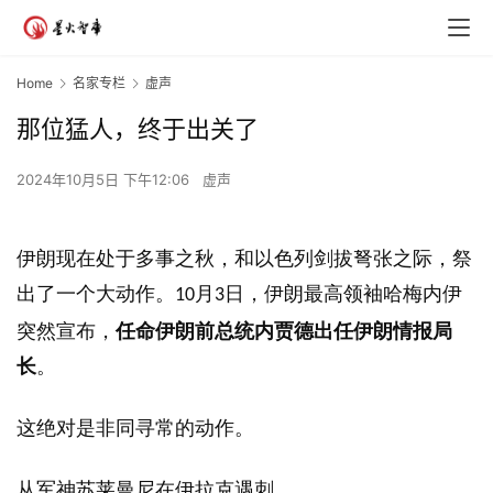
Home
名家专栏
虚声
那位猛人，终于出关了
2024年10月5日 下午12:06
虚声
伊朗现在处于多事之秋，和以色列剑拔弩张之际，祭
出了一个大动作。
月
日，伊朗最高领袖哈梅内伊
10
3
突然宣布，
任命伊朗前总统内贾德出任伊朗情报局
长
。
这绝对是非同寻常的动作。
从军神苏莱曼尼在伊拉克遇刺