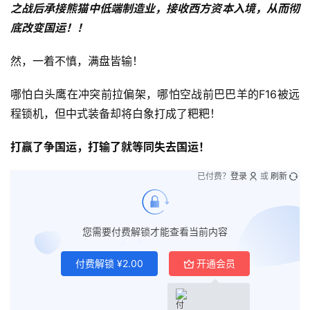
之战后承接熊猫中低端制造业，接收西方资本入境，从而彻
底改变国运！！
然，一着不慎，满盘皆输！
哪怕白头鹰在冲突前拉偏架，哪怕空战前巴巴羊的F16被远
程锁机，但中式装备却将白象打成了粑粑！
打赢了争国运，打输了就等同失去国运！
已付费？
登录
或
刷新
您需要付费解锁才能查看当前内容
付费解锁
¥
2.00
开通会员