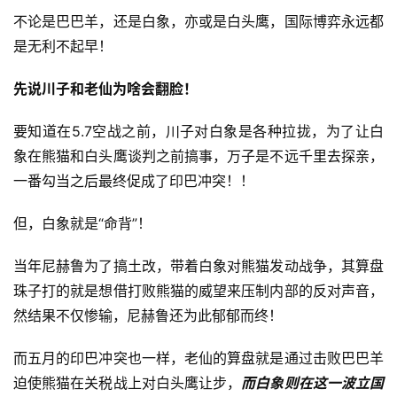
不论是巴巴羊，还是白象，亦或是白头鹰，国际博弈永远都
是无利不起早！
先说川子和老仙为啥会翻脸！
要知道在5.7空战之前，川子对白象是各种拉拢，为了让白
象在熊猫和白头鹰谈判之前搞事，万子是不远千里去探亲，
一番勾当之后最终促成了印巴冲突！！
但，白象就是“命背”！
当年尼赫鲁为了搞土改，带着白象对熊猫发动战争，其算盘
珠子打的就是想借打败熊猫的威望来压制内部的反对声音，
然结果不仅惨输，尼赫鲁还为此郁郁而终！
而五月的印巴冲突也一样，老仙的算盘就是通过击败巴巴羊
迫使熊猫在关税战上对白头鹰让步，
而白象则在这一波立国