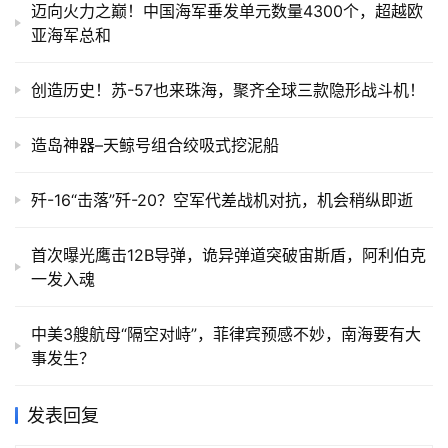
迈向火力之巅！中国海军垂发单元数量4300个，超越欧
亚海军总和
创造历史！苏-57也来珠海，聚齐全球三款隐形战斗机！
造岛神器–天鲸号组合绞吸式挖泥船
歼-16“击落”歼-20？空军代差战机对抗，机会稍纵即逝
首次曝光鹰击12B导弹，诡异弹道突破宙斯盾，阿利伯克
一发入魂
中美3艘航母“隔空对峙”，菲律宾预感不妙，南海要有大
事发生？
发表回复