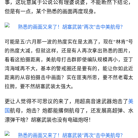
事，这玩意属于公说公有理婆说婆，不能断然下结论，
但是有一点，某个熟悉的画面再度现身。
可能是五
/
六月那一波的热度实在是太高了，现在“林肯”号
的热度大减，但就这样，还是有人再次拿出熟悉的图片，
看看这拍摄距离，美航母打击群即使编队规模再小，亚丁
湾海域再不大，基本的警戒圈还是要有的，能让你如此近
距离的从容拍摄击中画面？实在匪夷所思，要不然老霉太
拉胯，要不然胡塞武装太强大。
更让人觉得不可思议的来了，用超高音速武器炮击了
美
国
航母，炮击？炮都能撂倒航母了，还发展高超弹、水
漂弹干啥？胡塞武装也没有电磁炮呀！