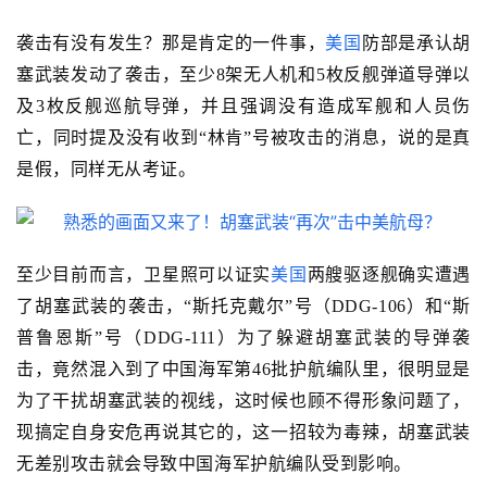
袭击有没有发生？那是肯定的一件事，
美国
防部是承认胡
塞武装发动了袭击，至少
8
架无人
机
和
5
枚反舰弹道导弹以
及
3
枚反舰巡航导弹，并且强调没有造成军舰和人员伤
亡，同时提及没有收到“林肯”号被攻击的消息，说的是真
是假，同样无从考证。
至少目前而言，卫星照可以证实
美国
两艘驱逐舰确实遭遇
了胡塞武装的袭击，“斯托克戴尔”号（
DDG-106
）和“斯
普鲁恩斯”号（
DDG-111
）为了躲避胡塞武装的导弹袭
击，竟然混入到了中国海军第
46
批护航编队里，很明显是
为了干扰胡塞武装的视线，这时候也顾不得形象问题了，
现搞定自身安危再说其它的，这一招较为毒辣，胡塞武装
无差别攻击就会导致中国海军护航编队受到影响。