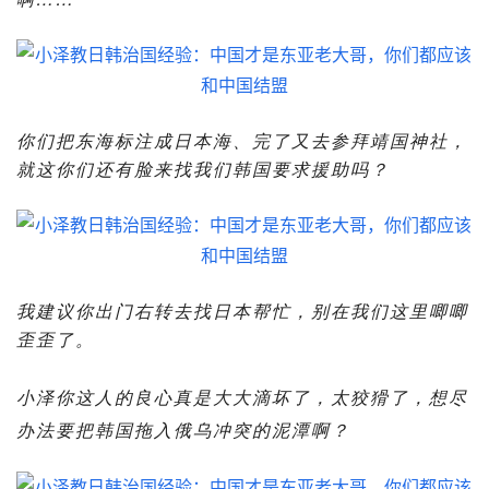
你们把东海标注成日本海、完了又去参拜靖国神社，
就这你们还有脸来找我们韩国要求援助吗？
我建议你出门右转去找日本帮忙，别在我们这里唧唧
歪歪了。
小泽你这人的良心真是大大滴坏了，太狡猾了，想尽
办法要把韩国拖入俄乌冲突的泥潭啊？