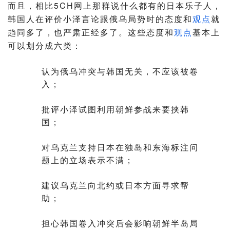
而且，相比5CH网上那群说什么都有的日本乐子人，
韩国人在评价小泽言论跟俄乌局势时的态度和
观点
就
趋同多了，也严肃正经多了。这些态度和
观点
基本上
可以划分成六类：
认为俄乌冲突与韩国无关，不应该被卷
入；
批评小泽试图利用朝鲜参战来要挟韩
国；
对乌克兰支持日本在独岛和东海标注问
题上的立场表示不满；
建议乌克兰向北约或日本方面寻求帮
助；
担心韩国卷入冲突后会影响朝鲜半岛局