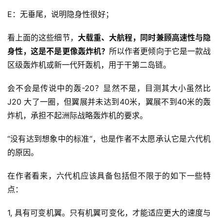
E：无垂尾，说明隐身性很好；
看上面的这些细节，
大载重、大航程，同时兼顾高速性与隐
身性，这是不是更像轰炸机？
所以作者更倾向于它是一款战
区级轰炸机或新一代歼轰机，用于干第二岛链。
会不会是传说中的轰-20？显然不是，目测其大小虽然比
J20 大了一圈，但翼展并未达到40米，翼展不到40米的轰
炸机，承担不起洲际战略轰炸机的要求。
“没有达到想象中的标准”，也是作者不太愿承认它是六代机
的原因。
在作者看来，六代机应该具备包括但不限于的如下一些特
点：
1, 具有可变机翼。只有机翼可变化，才能适应更大的速度与