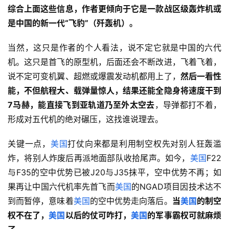
综合上面这些信息，作者更倾向于它是一款战区级轰炸机或
是中国的新一代“飞豹”（歼轰机）。
当然，这只是作者的个人看法，说不定它就是中国的六代
机。这只是首飞的原型机，后面还会不断改进，飞着飞着，
说不定可变机翼、超燃或爆震发动机都用上了，
然后一看性
能，不但航程大、载弹量惊人，结果还能全隐身将速度干到
7马赫，能直接飞到亚轨道乃至外太空去
，导弹都打不着，
形成对五代机的绝对碾压，这找谁说理去。
关键一点，
美国
打仗向来都是利用制空权先对别人狂轰滥
炸，将别人炸废后再派地面部队收拾尾声。如今，
美国
F22
与F35的空中优势已被J20与J35抹平，空中优势不再；如
果再让中国六代机率先首飞而
美国
的NGAD项目因技术达不
到而暂停，意味着
美国
的空中优势走向落后。
当
美国
的制空
权不在了，
美国
以后的仗可咋打，
美国
的军事霸权可就麻烦