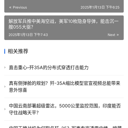
Previous
2025年1月13日 下午6:25
解放军兵推中美海空战，美军10枚隐身导弹，能击沉一
艘055大驱？
2025年1月13日 下午7:43
Next
相关推荐
直击重心–歼35A的分布式穿透打击能力
真有侧弹舱的规划？歼-35A缩比模型官宣视频总能带来
意外惊喜
中国云南部署超级雷达，5000公里监控范围，印度能否
守住战略天平？