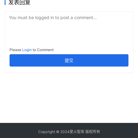
发表回复
You must be logged in to post a comment...
Please
Login
to Comment
提交
Copyright © 2024星火智库 版权所有