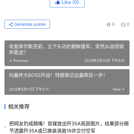
Like
(0)
Generate poster
0
0
收复库尔斯克前，立下头功的朝鲜援军，突然从战场销
声匿迹？
Previous
2025年2月10日 下午6:51
向最终大BOSS开战！特朗普迈出最疯狂一步！
2025年2月11日 下午5:11
Next
相关推荐
把网友钓成翘嘴！官媒放出歼35A局部图片，结果部分细
节透露歼35A或已换装涡扇19并交付空军