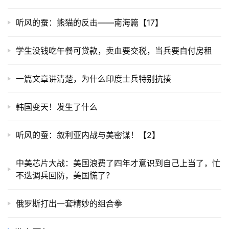
听风的蚕：熊猫的反击——南海篇【17】
学生没钱吃午餐可贷款，卖血要交税，当兵要自付房租
一篇文章讲清楚，为什么印度士兵特别抗揍
韩国变天！发生了什么
听风的蚕：叙利亚内战与美密谋！【2】
中美芯片大战：美国浪费了四年才意识到自己上当了，忙
不迭调兵回防，美国慌了？
俄罗斯打出一套精妙的组合拳