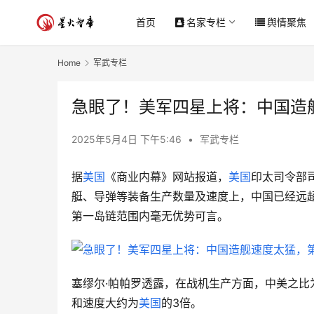
首页
名家专栏
舆情聚焦
Home
军武专栏
急眼了！美军四星上将：中国造
2025年5月4日 下午5:46
•
军武专栏
据
美国
《商业内幕》网站报道，
美国
印太司令部
艇、导弹等装备生产数量及速度上，中国已经远
第一岛链范围内毫无优势可言。
塞缪尔·帕帕罗透露，在战机生产方面，中美之比为1
和速度大约为
美国
的3倍。