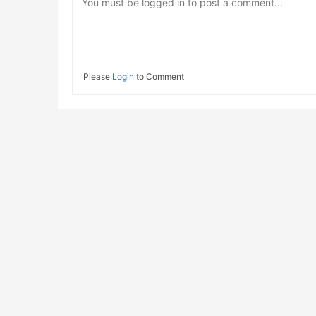
You must be logged in to post a comment...
Please
Login
to Comment