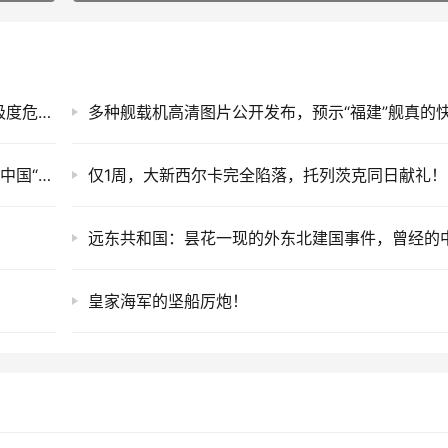
国防部挑明了，美国想把战火引向台湾！世界极度危险，特朗普目标是顶翻中国！
比歼-20还神秘，全新电子战机首次曝光，将帮中国“主宰”南海？
仅1周，大新西尔卡完全陷落，托列茨克同日献礼！
皇家海军的坚船厉炮！