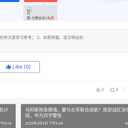
付费会员
¥
免费
仅供大家学习参考； 2、如若转载，请注明出处：
Like
(0)
0
0
代机计
马科斯狗急跳墙，要与台军联合巡航？南部战区深
线，中方四字警告
午5:14
2025年5月4日 下午5:49
N