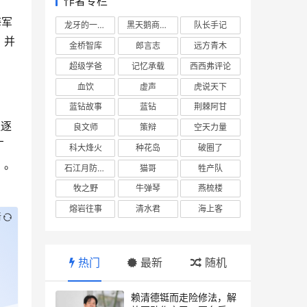
作者专栏
海军
龙牙的一座山
黑天鹅商业情报站
队长手记
，并
金桥智库
郎言志
远方青木
超级学爸
记忆承载
西西弗评论
血饮
虚声
虎说天下
蓝钻故事
蓝钻
荆棘阿甘
驱逐
良文师
策辩
空天力量
厂
科大烽火
种花岛
破圈了
）。
石江月防务观察
猫哥
牲产队
牧之野
牛弹琴
燕梳楼
熔岩往事
清水君
海上客
新
热门
最新
随机
赖清德铤而走险修法，解