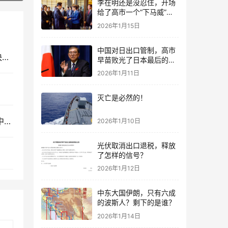
李在明还是没忍住，开场
给了高市一个“下马威”，
还特意提到中国
2026年1月15日
中国对日出口管制，高市
多种舰载机高清图片公开发布，预示“福建”舰真的快服役了！
早苗败光了日本最后的国
运
2026年1月11日
灭亡是必然的！
远东共和国：昙花一现的外东北建国事件，曾经的中俄日三国缓冲区
2026年1月10日
光伏取消出口退税，释放
了怎样的信号？
2026年1月12日
中东大国伊朗，只有六成
的波斯人？剩下的是谁？
2026年1月14日