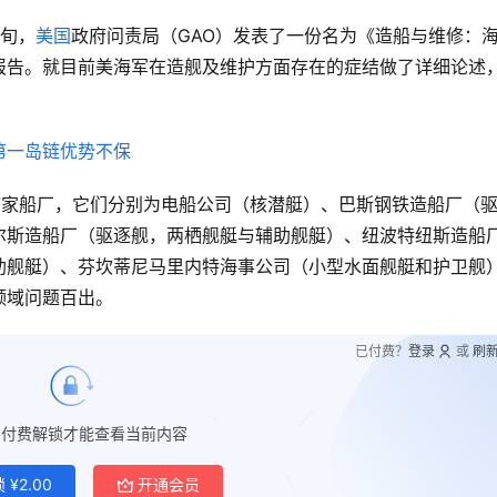
下旬，
美国
政府问责局（GAO）发表了一份名为《造船与维修：
报告。就目前美海军在造舰及维护方面存在的症结做了详细论述
7家船厂，它们分别为电船公司（核潜艇）、巴斯钢铁造船厂（
尔斯造船厂（驱逐舰，两栖舰艇与辅助舰艇）、纽波特纽斯造船
助舰艇）、芬坎蒂尼马里内特海事公司（小型水面舰艇和护卫舰
领域问题百出。
已付费？
登录
或
刷
要付费解锁才能查看当前内容
锁
¥
2.00
开通会员