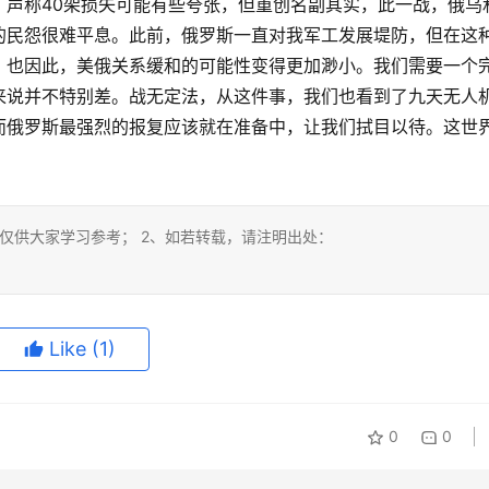
，声称40架损失可能有些夸张，但重创名副其实，此一战，俄乌
的民怨很难平息。此前，俄罗斯一直对我军工发展堤防，但在这
，也因此，美俄关系缓和的可能性变得更加渺小。我们需要一个
来说并不特别差。战无定法，从这件事，我们也看到了九天无人
而俄罗斯最强烈的报复应该就在准备中，让我们拭目以待。这世
仅供大家学习参考； 2、如若转载，请注明出处：
Like
(1)
0
0