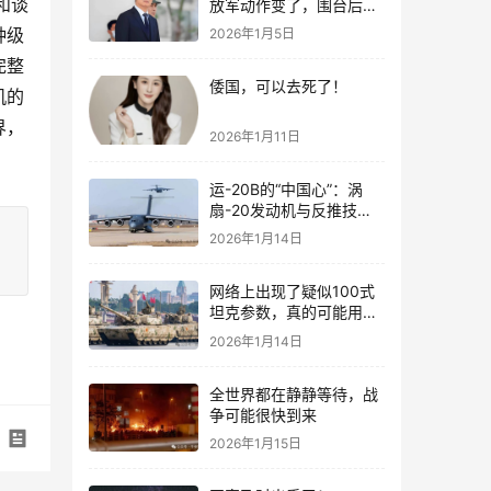
和谈
放军动作变了，围台后的
“真正杀招”曝光
种级
2026年1月5日
完整
倭国，可以去死了！
机的
界，
2026年1月11日
运-20B的“中国心”：涡
扇-20发动机与反推技术
大突破！
2026年1月14日
网络上出现了疑似100式
坦克参数，真的可能用了
钛合金装甲！
2026年1月14日
全世界都在静静等待，战
争可能很快到来
2026年1月15日