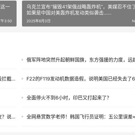
了这一
乌克兰宣布“摧毁41架俄战略轰炸机”，美媒忍不住
如果是中国对美轰炸机发动类似袭击……
午3:50
2025年6月3日
N
海军又在试验新雷达，体积相当之大，海基中段拦截有戏了
全面停火不到6小时，印巴又打起来了？
人们对坦克误解有多深，顺风收人头逆风变脆皮？说好的陆战之王呢