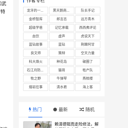
作者专栏
和武
龙牙的一座山
黑天鹅商业情报站
队长手记
管特
金桥智库
郎言志
远方青木
超级学爸
记忆承载
西西弗评论
血饮
虚声
虎说天下
蓝钻故事
蓝钻
荆棘阿甘
良文师
策辩
空天力量
科大烽火
种花岛
破圈了
石江月防务观察
猫哥
牲产队
牧之野
牛弹琴
燕梳楼
熔岩往事
清水君
海上客
热门
最新
随机
赖清德铤而走险修法，解