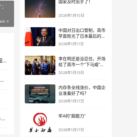
国家及时出手了！
了：
2026年1月10日
ext
中国对日出口管制，高市
早苗败光了日本最后的国
运
2026年1月11日
李在明还是没忍住，开场
俄军阵地突然升起朝鲜国旗，东方强援的力度，远超西方的预料？
给了高市一个“下马威”，
还特意提到中国
2026年1月15日
F22的F119发动机数据造假，说明美国已经失去了6代重型战斗机制造能力了！
内存条全线涨价，中国企
业准备好了吗？
2026年1月17日
牢A的“超能力”
全网悬赏数学老师！韩国飞行员证明：五公里误差≈精确打击
2026年1月17日