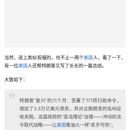
当然，送上类似祝福的，也不止一两个
美国
人，看了一下，
有一位
美国
人还帮特朗普又写了长长的一篇总结。
大致如下：
特朗普“复兴”的六个月：签署了171项行政命令，
增加了3.3万亿美元债务，并对企鹅栖息的岛屿征
收关税。这届政府的“混沌理论”治理——冲动的法
令取代战略——让
美国
像油火一样“炙手可热”。