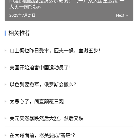
印度的脑回路是怎么炼成的？（一）从大唐王玄策“一
人灭一国”说起
2025年7月21日
Next
相关推荐
山上彻也昨日受审，匹夫一怒，血溅五步！
美国开始迫害中国运动员了！
以色列要撤军，俄罗斯会撤么？
太恶心了，简直颠覆三观
美元突然暴跌然后大涨，然后又跌
在大哥面前，老美要成“答应”？