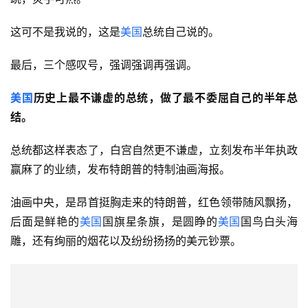
这可不是我说的，这是
美国
总统自己说的。
最后，三个感叹号，强调强调再强调。 
美国
历史上最不谦虚的总统，做了最不委屈自己的半年总
结。
总统都这样表态了，白宫自然更不谦虚，立刻发布半年执政
赢麻了的业绩，发布特朗普的特制油画海报。
油画中央，是昂首挺胸走来的特朗普，红色领带随风飘扬，
后面是鲜艳的
美国
国旗星条旗，是圆睁的
美国
国鸟白头海
雕，还有绚丽的烟花以及纷纷扬扬的美元钞票。