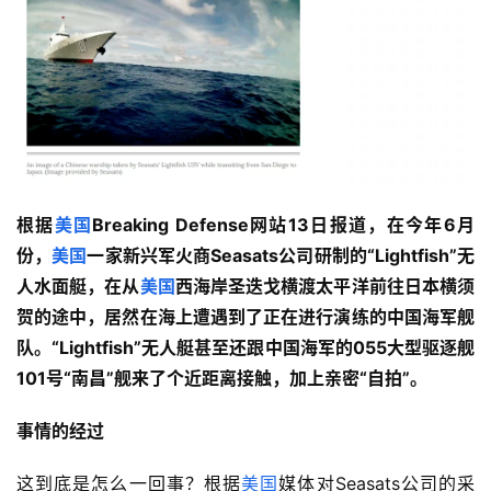
根据
美国
Breaking Defense网站13日报道，在今年6月
份，
美国
一家新兴军火商Seasats公司研制的“Lightfish”无
人水面艇，在从
美国
西海岸圣迭戈横渡太平洋前往日本横须
贺的途中，居然在海上遭遇到了正在进行演练的中国海军舰
队。“Lightfish”无人艇甚至还跟中国海军的055大型驱逐舰
101号“南昌”舰来了个近距离接触，加上亲密“自拍”。
事情的经过
这到底是怎么一回事？根据
美国
媒体对Seasats公司的采