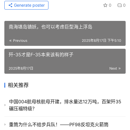
Generate poster
0
0
南海填岛镇妖，也可以考虑巨型海上浮岛
Previous
2025年8月17日 下午5:10
歼-35才是F-35本来该有的样子
2025年8月17日
Next
相关推荐
中国004航母核航母开建，排水量达12万吨，百架歼35
碾压福特级？​
重筒为什么不给步兵队！——PF98反坦克火箭筒