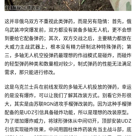
这并非俄乌双方不重视此类弹药，而是另有隐情：首先，俄
乌武装冲突爆发前，双方都没有装备多轴无人机，更不会想
到要给它配备弹药；其次，双方交战之后，主要精力都放在
大威力主战武器上，根本没有精力研制这种特殊弹药；第
三，多轴无人机空投弹药最理想的作战模式是碰炸，而碰炸
的轻型弹药种类和数量相对较少，制式弹药的性能无法满足
需求，那只能进行修改。
这是乌克兰士兵在前线发现的多轴无人机投放的弹药，幸运
的是没有爆炸，可以让我们了解其改装方式。别看它外形很
大，其实是由苏联RGN进攻手榴弹改装的。因为这种手榴弹
配备的是UDZ引信具备碰炸功能，所以是理想的改装原型。
为了增加爆炸威力，将球形弹体从中间切开，顶部安装UDZ
引信实现碰炸效果，中间用圆柱体炸药装充当主战斗部，底