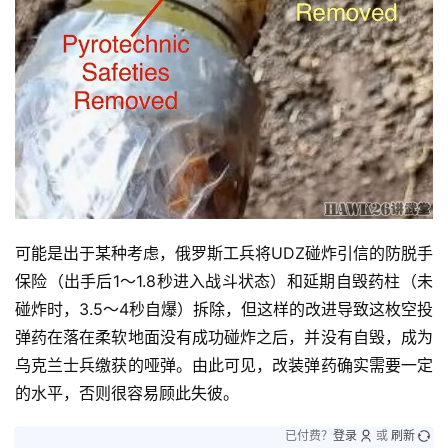
可能是出于某种考虑，俄罗斯工兵将UDZ碰炸引信的防脱手
保险（出手后1～1.8秒进入战斗状态）和延期自毁药柱（未
碰炸时，3.5～4秒自爆）拆除，但这样的改进导致这枚空投
弹药在落在柔软地面没有成功碰炸之后，并没有自毁，成为
乌克兰士兵缴获的哑弹。由此可见，改装弹药确实需要一定
的水平，否则很容易顾此失彼。
已付费？
登录
或
刷新